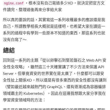
，根本沒有自己寫過多少XD，就決定把官方文
nginx.conf
件讀完、整理過後再來分享給大家
所以真的要說的話，其實寫這一系列收穫最多的應該還是我
自己，所謂教學相長大概就是這樣吧，也希望大家在讀這一
系列的過程中有學到一些原本不知道的東西，那這系列也就
沒有白寫了～
總結
回到這一系列的主題「從以卵擊石到堅若磐石之 Web API 安
全性全攻略」，雖然這三十天確實講了不少方法來保護 API
Server，但畢竟資安的世界實在是太廣了，什麼都可以跟安
全性扯上關係XD，所以還是有很多東西的安全性都沒有講到
（譬如最近越來越熱門的 GraphQL、還有逐漸成為容器編排
領域霸主的 Kubernetes），因此在這邊我想跟大家分享我在
學習資安領域時的方法：
首先是在學習任何新技術時都要瞭解它的原理跟架構，譬如