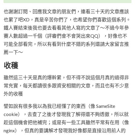
也謝謝訂閱、回應我文章的朋友們，連看三十天的文章應該
也累了吧XD，真是辛苦你們了，也希望你們喜歡這個系列。
鐵人賽結束後我也要去看看其他人寫的文章了～不過今年參
賽人數超過一千個（評審們會不會哭出來QQ），好像也不
可能全部看完，所以有看到什麼不錯的系列還請大家留言推
薦一下～
收穫
雖然這三十天是真的爆幹累，但不得不說這個月真的過得非
常充實，每天都讀很多跟資安相關的文章，而且也有不少意
外的收穫
譬如說有很多我以為我已經懂了的東西（像 SameSite
cookie），去查了之後才發現我了解得還不夠透徹，所以就
趁這個機會把他補完；或是有一些工具雖然平常有在用（像
nginx），但真的要講解才發現我好像都是直接沿用前人的