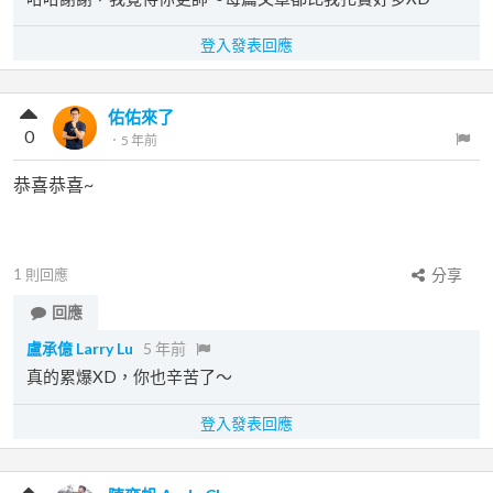
登入發表回應
佑佑來了
0
．
5 年前
恭喜恭喜~
1
則回應
分享
回應
盧承億 Larry Lu
5 年前
真的累爆XD，你也辛苦了～
登入發表回應