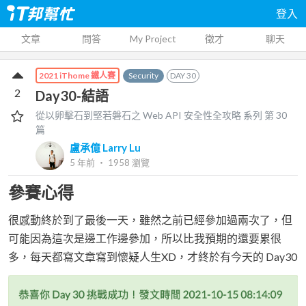
登入
文章
問答
My Project
徵才
聊天
Security
DAY
30
2021 iThome 鐵人賽
2
Day30-結語
從以卵擊石到堅若磐石之 Web API 安全性全攻略
系列 第
30
篇
盧承億 Larry Lu
5 年前
‧
1958
瀏覽
參賽心得
很感動終於到了最後一天，雖然之前已經參加過兩次了，但
可能因為這次是邊工作邊參加，所以比我預期的還要累很
多，每天都寫文章寫到懷疑人生XD，才終於有今天的 Day30