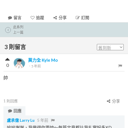
留言
追蹤
分享
訂閱
此系列
上一篇
3
則留言
莫力全 Kyle Mo
0
．
5 年前
帥
1
則回應
分享
回應
盧承億 Larry Lu
5 年前
哈哈謝謝，我覺得你更帥～每篇文章都比我扎實好多XD