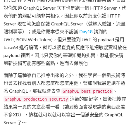
說你知道 GraphQL Server 底下也是跑一個 HTTP Server，代
表他們的弱點可能非常相似，因此你以前怎麼保護 HTTP
Server 現在就怎麼保護 GraphQL Server（做輸入驗證、流量
限制等等）；或是你原本從來不認識
Day18
講到的
JWT(JSON Web Token)，但只要聽到 JWT 的 payload 是用
base64 進行編碼，就可以很直覺的反應不能把敏感資料放在
payload 裡面。因此只要你的基礎知識夠扎實，就能很快猜
到新技術可能有哪些弱點，進而去保護他
而除了這種靠自己推導出來的之外，我在學習一個新技術時
也會去找找看別人都怎麼都怎麼用他，譬如說我最近還在熟
悉 GraphQL，那我就會去查
、
GraphQL best practice
這類的關鍵字，然後把搜尋
GraphQL production security
結果第一頁的文章都看一看（讀到後面會發現講的東西都差
不多XD），這樣就可以就可以寫出一個滿安全的 GraphQL
Server 了～