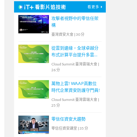
看影片追技術
看更多
攻擊者視野中的零信任架
構
臺灣資安大會
|
30 分
從雲到邊緣，全球卓越分
布式計算平台提升多雲體
驗
Cloud Summit 臺灣雲端大會
|
26 分
萬物上雲! WAAP高數位
時代企業資安防護守門員!
Cloud Summit 臺灣雲端大會
|
25 分
零信任資安大趨勢
零信任資安講堂
|
35 分