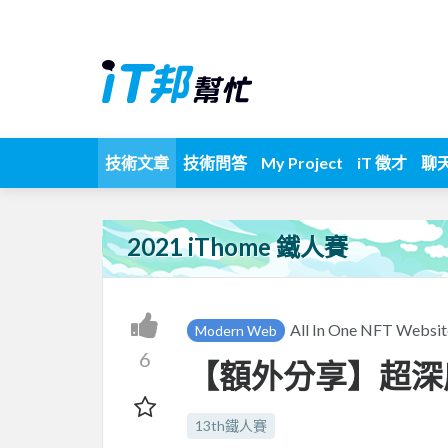
技術文章
技術問答
My Project
iT 徵才
聊
2021 iThome 鐵人賽
All In One NFT Websi
Modern Web
6
【額外分享】超深
13th鐵人賽