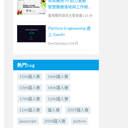
奇美醫院 AI 助力實務：
智慧醫療落地與工作條件
優化
臺灣醫院資訊主管會議
|
25 分
Platform Engineering 遇
上 GenAI
DevOpsDays
|
24 分
熱門tag
15th鐵人賽
16th鐵人賽
13th鐵人賽
14th鐵人賽
17th鐵人賽
12th鐵人賽
11th鐵人賽
鐵人賽
2019鐵人賽
javascript
2018鐵人賽
python