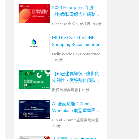
2023 Proofpoint 年度
《釣魚狀況報告》網路研
討會
CipherTech 亞利安科技
|
54 分
ML Life Cycle for LINE
Shopping Recommender
Hello World Dev Conference
|
39 分
【知己也要知彼 - 強化資
安韌性，做好數位風險防
護！】
數位政府高峰會
|
31 分
AI 全面賦能：Zoom
Workplace 助您重塑團隊
溝通與協作
Cloud Summit 臺灣雲端大會
|
30 分