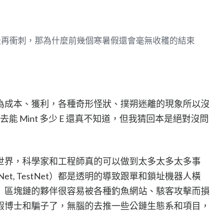
天再衝刺，那為什麼前幾個寒暑假還會毫無收穫的結束
為成本、獲利，各種奇形怪狀、撲朔迷離的現象所以沒
上去能 Mint 多少 E 還真不知道，但我猜回本是絕對沒問
世界，科學家和工程師真的可以做到太多太多太多事
et, TestNet）都是透明的導致跟單和鎖址機器人橫
）區塊鏈的夥伴很容易被各種釣魚網站、駭客攻擊而損
假博士和騙子了，無腦的去推一些公鏈生態系和項目，