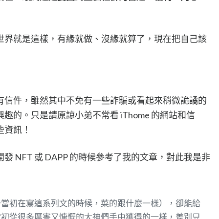
世界就是這樣，有緣就做、沒緣就算了，現在把自己該
有信件，雖然其中不免有一些詐騙或看起來稍微詭譎的
的。只是請原諒小弟不常看 iThome 的網站和信
些資訊！
 NFT 或 DAPP 的時候參考了我的文章，對此我是非
少當初在寫這系列文的時候，菜的跟什麼一樣），卻能給
當初從很多厲害又慷慨的大神們手中獲得的一樣，差別只