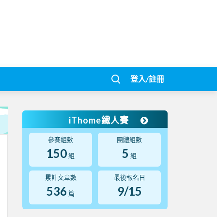
登入/註冊
iThome鐵人賽
參賽組數
團體組數
150
5
組
組
累計文章數
最後報名日
536
9/15
篇