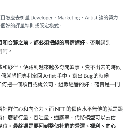
衡量 Developer、Marketing、Artist 誰的努力
一個好的評量準則或既定模式。
目和合夥之前，都必須把錢的事情講好
。否則講到
呵呵。
輩和夥伴，便聽到越來越多奇聞軼事，賣不出去的時候
時候就想把專利拿回 Artist 手中，寫出 Bug 的時候
沒了。如何把一個項目或說公司、組織經營的好，確實是一門
社群信心和向心力。而 NFT 的價值水平無他的就是跟
有什麼發行量、吞吐量、通膨率、代幣模型可以去估
幾位。
最終還是要回到整個社群的營運、福利、向心