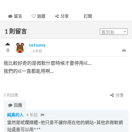
留言
追蹤
分享
訂閱
1
則留言
setsuna
0
．
4 年前
我比較好奇的是微軟什麼時候才要停用IE....
我們的IE一直都能用啊....
2
則回應
分享
回應
純真的人
4 年前
當然是唬爛媒體~他只是不讓你用在他的網站~其他非微軟網
站還是可以用^^"