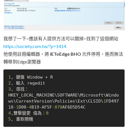
我想了一下~應該有人提供方法可以關掉~找到了這個網站
https://society.com.tw/?p=1414
他使用註冊編輯器，將
IEToEdge BHO
元件停用，進而無法
轉移到Edge瀏覽器
1
2
3
, 尋找：

HKEY_LOCAL_MACHINE\SOFTWARE\Microsoft\Windo
ws\CurrentVersion\Policies\Ext\CLSID\
1
FD497
18
-1
D00
-4
B19-AF5F
-070
4
,雙擊變更 值為：
0
5