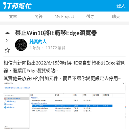
登入
文章
問答
My Project
徵才
聊天
禁止Win10將IE轉移Edge瀏覽器
2
純真的人
4 年前
‧
13272
瀏覽
相信有新聞指出2022/6/15的時候~IE會自動轉移到Edge瀏覽
器，繼續用Edge瀏覽網站~
其實他是放在IE的附加元件，而且不讓你變更設定去停用~