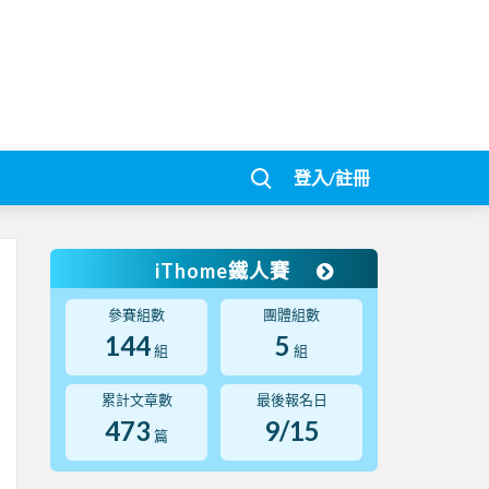
登入/註冊
iThome鐵人賽
參賽組數
團體組數
144
5
組
組
累計文章數
最後報名日
473
9/15
篇