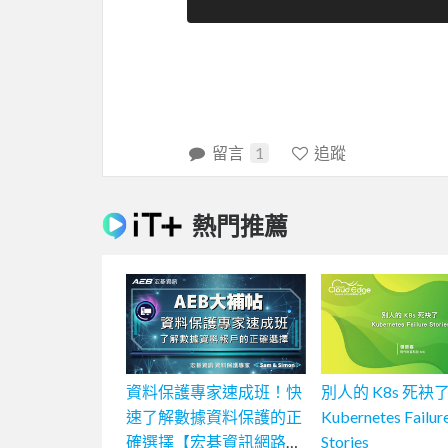
留言
1
追蹤
熱門推薦
資料保護專家速成班！快
別人的 K8s 死袂了
速了解數據資料保護的正
Kubernetes Failur
確選擇【宏碁資訊網路學
Stories