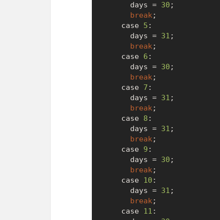
      days = 
30
;

break
;

    case 
5
:

      days = 
31
;

break
;

    case 
6
:

      days = 
30
;

break
;

    case 
7
:

      days = 
31
;

break
;

    case 
8
:

      days = 
31
;

break
;

    case 
9
:

      days = 
30
;

break
;

    case 
10
:

      days = 
31
;

break
;

    case 
11
:
