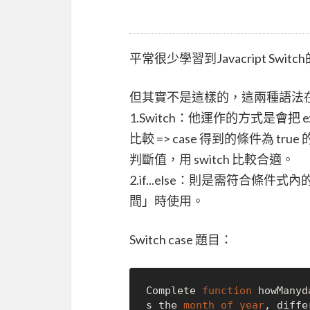
平常很少學習到Javacript Sw
但其實不是這樣的，這兩種語法
1.Switch：他運作的方式是會把 e
比較 => case 得到的條件為 t
判斷值，用 switch 比較合適。
2.if...else：則是需符合
間」時使用。
Switch case 題目：
Complete 
function
 howManyd
s the 
month
of
year
, diffe