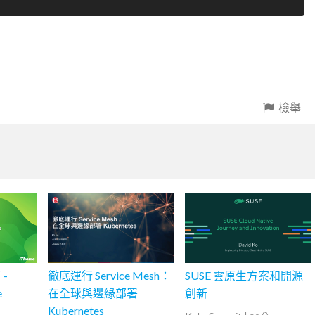
檢舉
 -
徹底運行 Service Mesh：
SUSE 雲原生方案和開源
e
在全球與邊緣部署
創新
Kubernetes