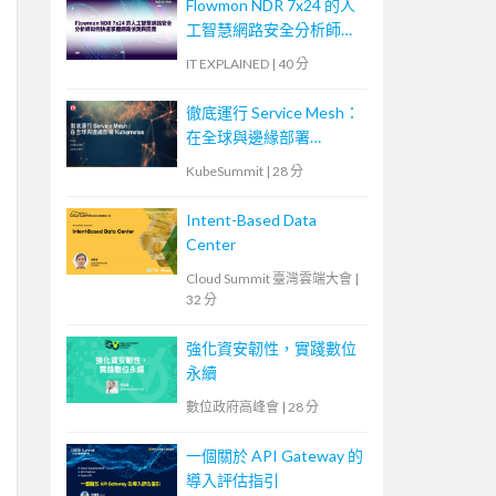
Flowmon NDR 7x24 的人
工智慧網路安全分析師如
何快速掌握網路偵測與回
IT EXPLAINED
|
40 分
應
徹底運行 Service Mesh：
在全球與邊緣部署
Kubernetes
KubeSummit
|
28 分
Intent-Based Data
Center
Cloud Summit 臺灣雲端大會
|
32 分
強化資安韌性，實踐數位
永續
數位政府高峰會
|
28 分
一個關於 API Gateway 的
導入評估指引