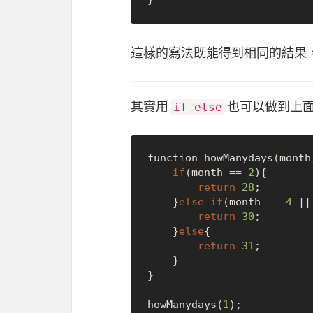
這樣的寫法既能得到相同的結果
其實用
也可以做到上面
if else
function howManydays(month)
if
(month == 
2
){

return
28
;

    }
else
if
(month == 
4
 ||
return
30
;

    }
else
{

return
31
;

    }

}

howManydays(
1