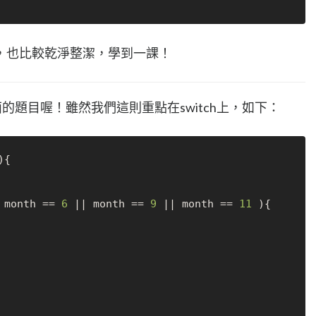
，也比較乾淨整潔，學到一課！
的題目喔！雖然我們這則重點在switch上，如下：
{

 month == 
6
 || month == 
9
 || month == 
11
 ){
