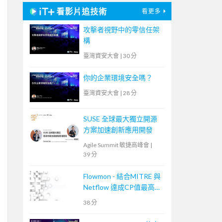
看影片追技術
看更多
攻擊者視野中的零信任架
構
臺灣資安大會
|
30 分
你的企業環境安全嗎？
臺灣資安大會
|
28 分
SUSE 全球最大獨立開源
方案加速創新應用開發
Agile Summit 敏捷高峰會
|
39 分
Flowmon - 結合MITRE 與
Netflow 達成CP值最高的
資安事件應變手段
38 分