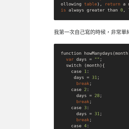
ollowing 
table
), 
return
 a 
is
 always greater than 
0
, 
我第一次自己寫的時候，非常單
function howManydays(month)
var
 days = 
""
;

  switch (month){

    case 
1
:

     days = 
31
;

break
;

    case 
2
:

      days = 
28
;

break
;

    case 
3
:

      days = 
31
;

break
;

    case 
4
:
