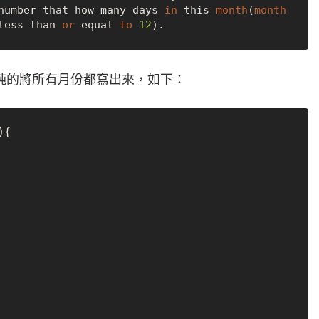
number that how many days 
in
 this 
month
(
month
less than 
or
 equal 
to
12
純的將所有月份都寫出來，如下：
{
