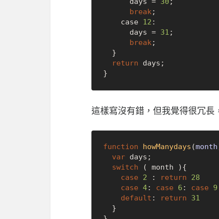
      days = 
30
;

break
;

    case 
12
:

      days = 
31
;

break
;

  }

return
 days;

這樣寫沒有錯，但我覺得很冗長
function
howManydays
(
month
var
 days;

switch
 ( month ){

case
2
 : 
return
28
case
4
: 
case
6
: 
case
9
default
: 
return
31
  }
