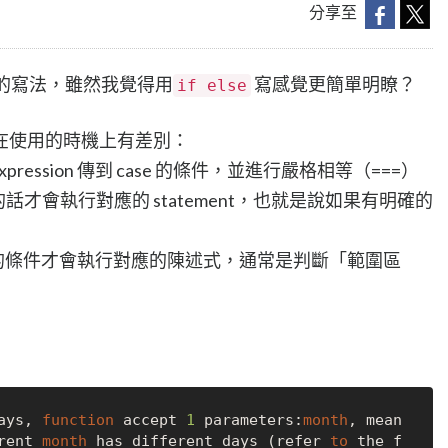
分享至
itch的寫法，雖然我覺得用
寫感覺更簡單明瞭？
if else
在使用的時機上有差別：
xpression 傳到 case 的條件，並進行嚴格相等（===）
rue 的話才會執行對應的 statement，也就是說如果有明確的
條件式內的條件才會執行對應的陳述式，通常是判斷「範圍區
ays, 
function
 accept 
1
 parameters:
month
, mean
rent 
month
 has different days (refer 
to
 the f