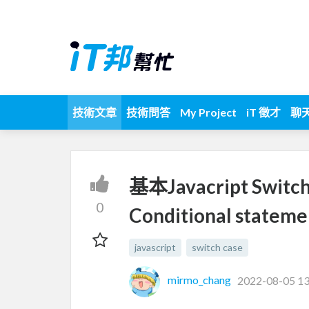
技術文章
技術問答
My Project
iT 徵才
聊
基本Javacript Switch 
0
Conditional stateme
javascript
switch case
mirmo_chang
2022-08-05 13