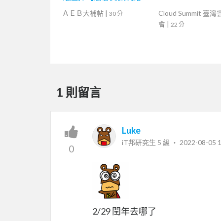
堂】
ＡＥＢ大補帖
|
Cloud Summit 臺
30 分
會
|
22 分
1 則留言
Luke
iT邦研究生 5 級 ‧
2022-08-05 1
0
2/29 閏年去哪了