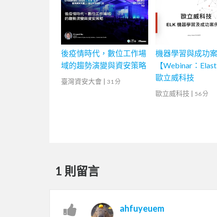
後疫情時代，數位工作場
機器學習與成功
域的趨勢演變與資安策略
【Webinar：Elas
歐立威科技
臺灣資安大會
|
31 分
歐立威科技
|
56 分
1 則留言
ahfuyeuem