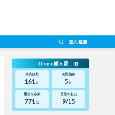
登入/註冊
iThome鐵人賽
參賽組數
團體組數
161
5
組
組
累計文章數
最後報名日
771
9/15
篇