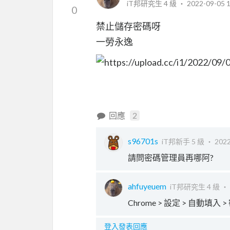
iT邦研究生 4 級 ‧
2022-09-05 1
0
禁止儲存密碼呀
一勞永逸
回應
2
s96701s
iT邦新手 5 級 ‧
2022
請問密碼管理員再哪阿?
ahfuyeuem
iT邦研究生 4 級 ‧
Chrome > 設定 > 自動填入
登入發表回應