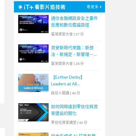
看影片追技術
看更多
通往金融網路安全之事件
反應和數位鑑識路徑
臺灣資安大會
|
37 分
資安新時代來臨：新想
法、新規定、新管理－身
分認證、掃描工具、資料
臺灣資安大會
|
28 分
保護的進化
【Esther Derby】
Leaders at All
Levels（Agile summit
鈦坦人開講
|
46 分
'23）｜TITANSOFT 鈦坦
科技
如何同時達到零信任與資
安建設的簡化
零信任資安講堂
|
42 分
結合生成式 AI 打造有趣