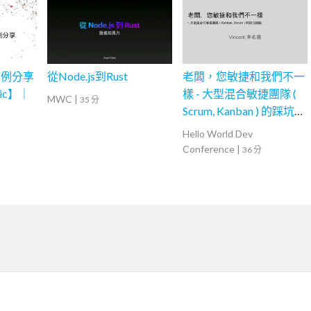
案例分享
從Node.js到Rust
老闆，您敏捷和我們不一
tic】｜
樣 - 大型混合敏捷團隊 (
MWC
|
35 分
Scrum, Kanban ) 的踩坑經
驗
Hello World Dev
Conference
|
36 分