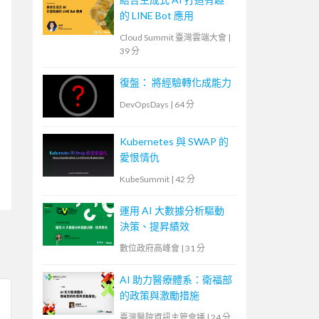
的 LINE Bot 應用
Cloud Summit 臺灣雲端大會
|
39 分
復盤： 將經驗轉化成能力
DevOpsDays
|
64 分
Kubernetes 與 SWAP 的
愛恨情仇
KubeSummit
|
42 分
運用 AI 大數據分析驅動
決策、提昇績效
數位政府高峰會
|
31 分
AI 助力醫療體系：衛福部
的政策與激勵措施
臺灣醫院資訊主管會議
|
24 分