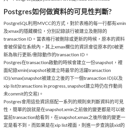
Postgres如何做資料的可見性判斷?
PostgreSQL利用MVCC的方式，對於表格的每一行都有xmin
及xmax的隱藏欄位，分別記錄該行被建立及刪除的
transaction ID。當表格行被刪除或更新的時候，原本的資料
會被保留在系統內，其上xmax欄位的資訊會從原本的0被更
新為執行更新/刪除動作的transaction ID。
Postgres在transaction啟動的時候會建立一份snapshot，裡
面紀錄xmin(snapshot被建立時最早的活躍transaction
ID)/xmax(snapshot被建立之後的下一個transaction ID)以及
xip list(transactions in progress, snapshot建立時仍在作動尚
未commit的交易)。
Postgres會用這些資訊搭配一系列的規則來判斷資料的可見
性，簡單的說就是在snapshot.xmin之前做的變更都是可以被
當前transaction給看到，在snapshot.xmax之後所做的變更一
定是看不到，而如果是在xip list裡面，則進一步查詢該xid的