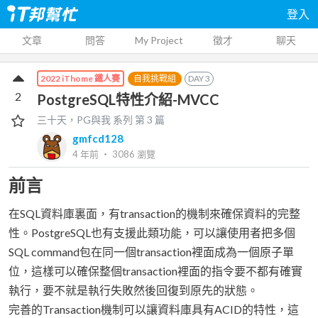
登入
文章
問答
My Project
徵才
聊天
自我挑戰組
DAY
3
2022 iThome 鐵人賽
2
PostgreSQL特性介紹-MVCC
三十天，PG與我
系列 第
3
篇
gmfcd128
4 年前
‧
3086
瀏覽
前言
在SQL資料庫裏面，有transaction的機制來確保資料的完整
性。PostgreSQL也有支援此類功能，可以讓使用者把多個
SQL command包在同一個transaction裡面成為一個原子單
位，這樣可以確保整個transaction裡面的指令要不都有確實
執行，要不就是執行失敗然後回復到原先的狀態。
完善的Transaction機制可以讓資料庫具有ACID的特性，這