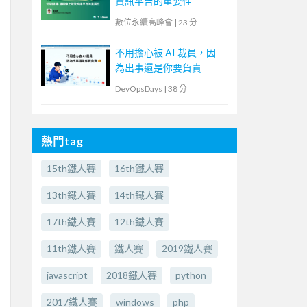
資訊平台的重要性
數位永續高峰會
|
23 分
不用擔心被 AI 裁員，因
為出事還是你要負責
DevOpsDays
|
38 分
熱門tag
15th鐵人賽
16th鐵人賽
13th鐵人賽
14th鐵人賽
17th鐵人賽
12th鐵人賽
11th鐵人賽
鐵人賽
2019鐵人賽
javascript
2018鐵人賽
python
2017鐵人賽
windows
php