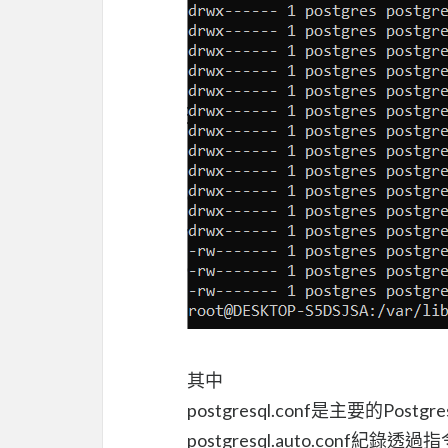
其中
postgresql.conf是主要的Postg
postgresql.auto.conf紀錄