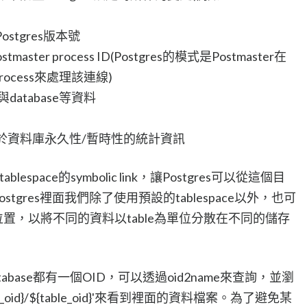
stgres版本號
master process ID(Postgres的模式是Postmaster在
ocess來處理該連線)
database等資料
mp儲存關於資料庫永久性/暫時性的統計資訊
lespace的symbolic link，讓Postgres可以從這個目
Postgres裡面我們除了使用預設的tablespace以外，也可
同的位置，以將不同的資料以table為單位分散在不同的儲存
database都有一個OID，可以透過oid2name來查詢，並瀏
abase_oid}/${table_oid}'來看到裡面的資料檔案。為了避免某