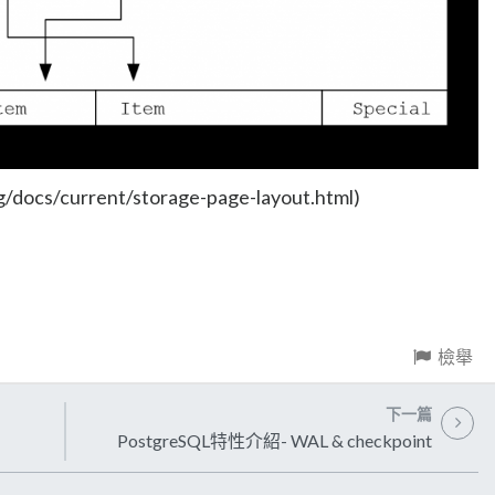
/docs/current/storage-page-layout.html)
檢舉
下一篇
PostgreSQL特性介紹- WAL & checkpoint