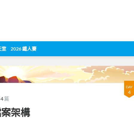
天室
2026 鐵人賽
DAY
4
第
4
篇
理檔案架構