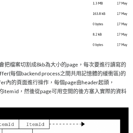
實作會把檔案切割成8kb為大小的page，每次要進行讀寫的
ffer(每個backend process之間共用記憶體的緩衝區)的
uffer內的頁面進行操作，每個page由header起頭，
的item id，然後從page可用空間的後方塞入實際的資料