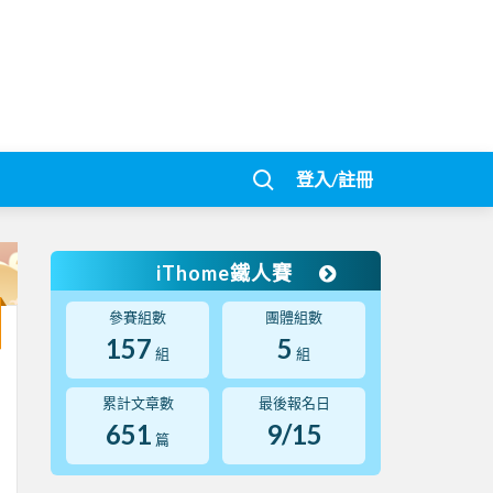
登入/註冊
iThome鐵人賽
參賽組數
團體組數
157
5
組
組
累計文章數
最後報名日
651
9/15
篇