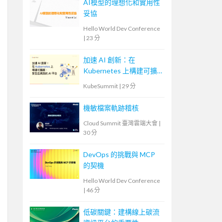
AI模型的理想化和實用性
妥協
Hello World Dev Conference
|
23 分
加速 AI 創新：在
Kubernetes 上構建可擴
展、安全且高效的 AI 平
KubeSummit
|
29 分
台
機敏檔案軌跡稽核
Cloud Summit 臺灣雲端大會
|
30 分
DevOps 的挑戰與 MCP
的契機
Hello World Dev Conference
|
46 分
低碳關鍵：建構線上碳流