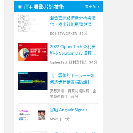
看影片追技術
看更多
混合雲網路流量分析與優
化，找出效能瓶頸與潛在
資安風險
EC NETWORKER
|
39 分
2022 CipherTech 亞利安
科技 Solution Day 議程 —
資料庫安全防護，金鑰管
CipherTech 亞利安科技
|
34 分
理、加密、代碼化
【上雲後的下一步——如
何逐步建構雲端防護】
安碁資訊｜資安防護服務．企
業營運夥伴
|
45 分
實戰 Angualr Signals
MWC
|
39 分