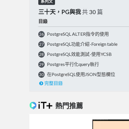
系列文
三十天，PG與我
共
30
篇
目錄
PostgreSQL ALTER指令的使用
26
PostgreSQL功能介紹-Foreign table
27
PostgreSQL效能測試-使用YCSB
28
Postgres平行化query執行
29
在PostgreSQL使用JSON型態欄位
30
完整目錄
熱門推薦