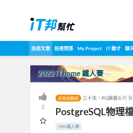
技術文章
技術問答
My Project
iT 徵才
聊
2022 iThome 鐵人賽
三十天，PG與我
系列 
自我挑戰組
2
PostgreSQL物
14th鐵人賽