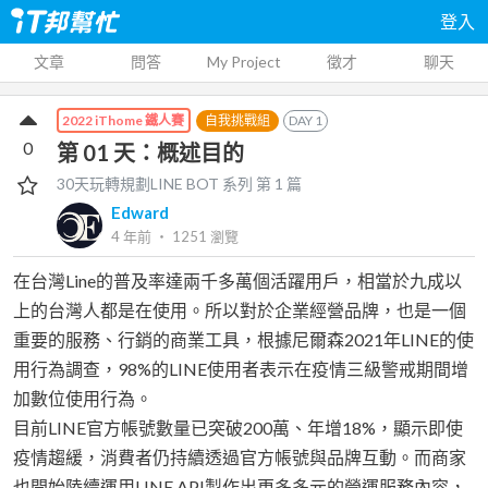
登入
文章
問答
My Project
徵才
聊天
自我挑戰組
DAY
1
2022 iThome 鐵人賽
0
第 01 天：概述目的
30天玩轉規劃LINE BOT
系列 第
1
篇
Edward
4 年前
‧
1251
瀏覽
在台灣Line的普及率達兩千多萬個活躍用戶，相當於九成以
上的台灣人都是在使用。所以對於企業經營品牌，也是一個
重要的服務、行銷的商業工具，根據尼爾森2021年LINE的使
用行為調查，98%的LINE使用者表示在疫情三級警戒期間增
加數位使用行為。
目前LINE官方帳號數量已突破200萬、年增18%，顯示即使
疫情趨緩，消費者仍持續透過官方帳號與品牌互動。而商家
也開始陸續運用LINE API製作出更多多元的營運服務內容，