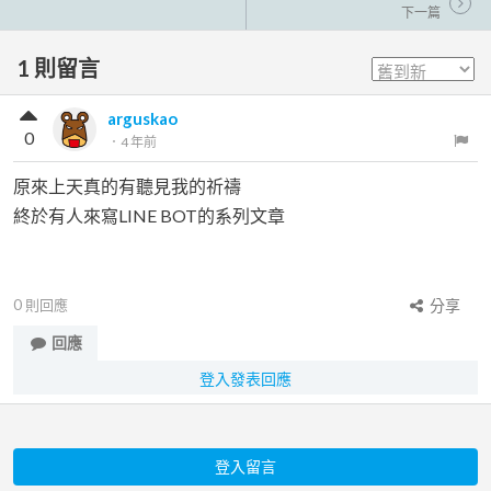
下一篇
1
則留言
arguskao
0
．
4 年前
原來上天真的有聽見我的祈禱
終於有人來寫LINE BOT的系列文章
0
則回應
分享
回應
登入發表回應
登入留言