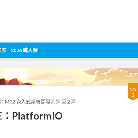
天室
2026 鐵人賽
DAY
2
3 STM32 嵌入式系統開發
系列 第
2
篇
DE：PlatformIO