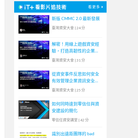
看影片追技術
看更多
新版 CMMC 2.0 最新發展
臺灣資安大會
|
24 分
解密！用線上遊戲資安經
驗，打造高韌性的企業資
安環境
臺灣資安大會
|
31 分
從資安事件反思如何安全
有效管理企業資訊安全及
資料備份
臺灣資安大會
|
25 分
如何同時達到零信任與資
安建設的簡化
零信任資安講堂
|
42 分
識別出遠距團隊的 bad