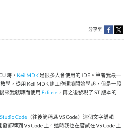
分享至
CU 時，
Keil MDK
是很多人會使用的 IDE。筆者我最一
的教學，從用 Keil MDK 建工作環境開始學起，但是一段
K，後來我就轉而使用
Eclipse
，再之後發現了 ST 版本的
 Studio Code
（往後簡稱爲 VS Code）這個文字編輯
到 VS Code 上。這時我也在嘗試在 VS Code 上