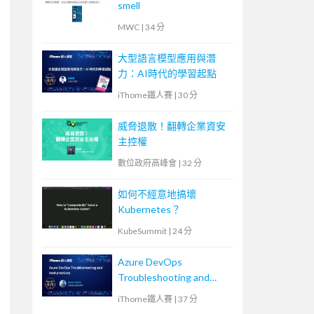
smell
MWC
|
34 分
大型語言模型應用與潛
力：AI時代的學習起點
iThome鐵人賽
|
30 分
威脅退散！翻轉企業資安
主控權
數位政府高峰會
|
32 分
如何不經意地搞壞
Kubernetes？
KubeSummit
|
24 分
Azure DevOps
Troubleshooting and
best practices
iThome鐵人賽
|
37 分