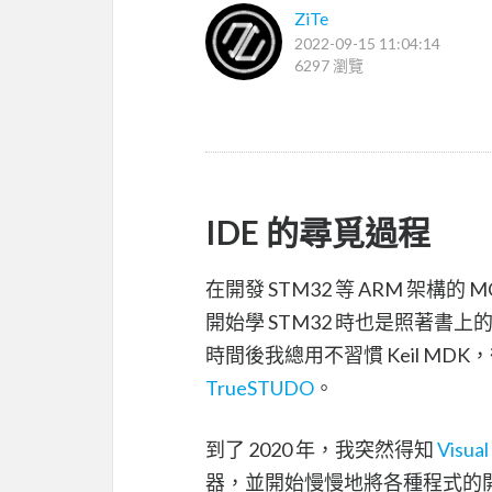
ZiTe
2022-09-15 11:04:14
6297 瀏覽
IDE 的尋覓過程
在開發 STM32 等 ARM 架構的 M
開始學 STM32 時也是照著書上
時間後我總用不習慣 Keil MD
TrueSTUDO
。
到了 2020 年，我突然得知
Visual
器，並開始慢慢地將各種程式的開發都轉