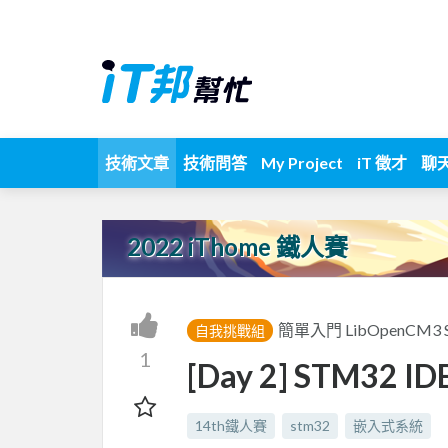
技術文章
技術問答
My Project
iT 徵才
聊
2022 iThome 鐵人賽
簡單入門 LibOpenCM
自我挑戰組
1
[Day 2] STM32 I
14th鐵人賽
stm32
嵌入式系統