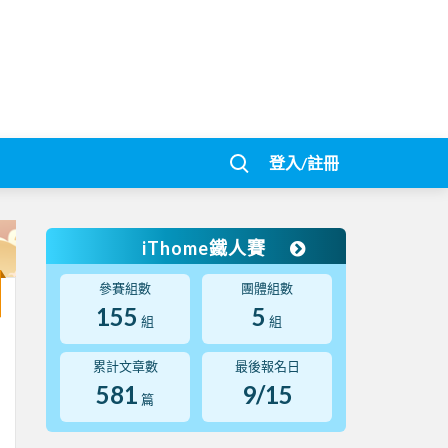
登入/註冊
iThome鐵人賽
參賽組數
團體組數
155
5
組
組
累計文章數
最後報名日
581
9/15
篇