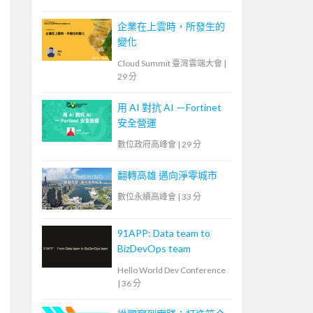
企業在上雲時，所發生的
變化
Cloud Summit 臺灣雲端大會
|
29 分
用 AI 對抗 AI －Fortinet
安全營運
數位政府高峰會
|
29 分
翻轉高雄 邁向淨零城市
數位永續高峰會
|
33 分
91APP: Data team to
BizDevOps team
Hello World Dev Conference
|
36 分