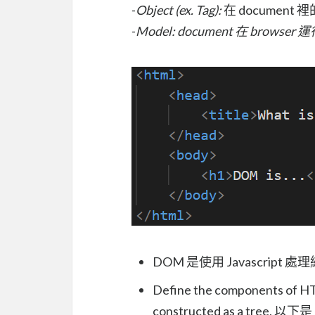
-
Object (ex. Tag):
在 document 裡的 物
-
Model: document 在 browse
DOM 是使用 Javascript 處
Define the components of HT
constructed as a tree, 以