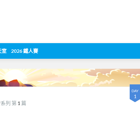
天室
2026 鐵人賽
DAY
1
發
系列 第
1
篇