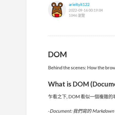
arieltyit122
2022-09-16 00:19:04
1046 瀏覽
DOM
Behind the scenes: How the brow
What is DOM
(Docume
乍看之下, DOM 看似一個複雜
-
Document: 我們寫的 Markdown