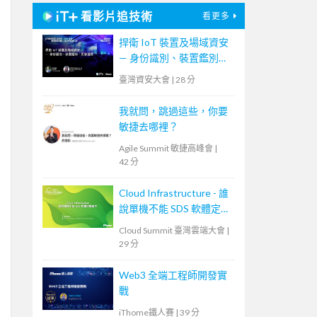
看影片追技術
看更多
捍衛 IoT 裝置及場域資安
— 身份識別、裝置鑑別、
災害還原
臺灣資安大會
|
28 分
我就問，跳過這些，你要
敏捷去哪裡？
Agile Summit 敏捷高峰會
|
42 分
Cloud Infrastructure - 誰
說單機不能 SDS 軟體定義
儲存
Cloud Summit 臺灣雲端大會
|
29 分
Web3 全端工程師開發實
戰
iThome鐵人賽
|
39 分