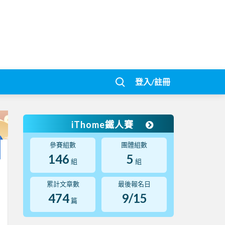
登入/註冊
iThome鐵人賽
參賽組數
團體組數
146
5
組
組
累計文章數
最後報名日
474
9/15
篇