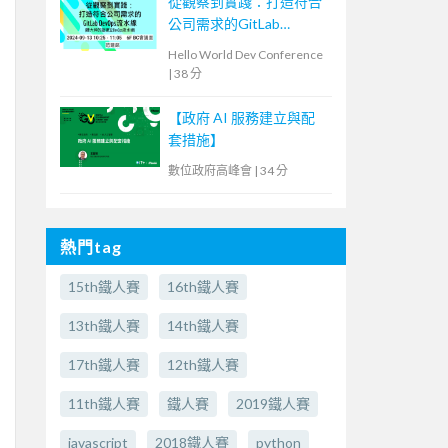
從觀察到實踐：打造符合
公司需求的GitLab
DevOps流水線
Hello World Dev Conference
|
38 分
【政府 AI 服務建立與配
套措施】
數位政府高峰會
|
34 分
熱門tag
15th鐵人賽
16th鐵人賽
13th鐵人賽
14th鐵人賽
17th鐵人賽
12th鐵人賽
11th鐵人賽
鐵人賽
2019鐵人賽
javascript
2018鐵人賽
python