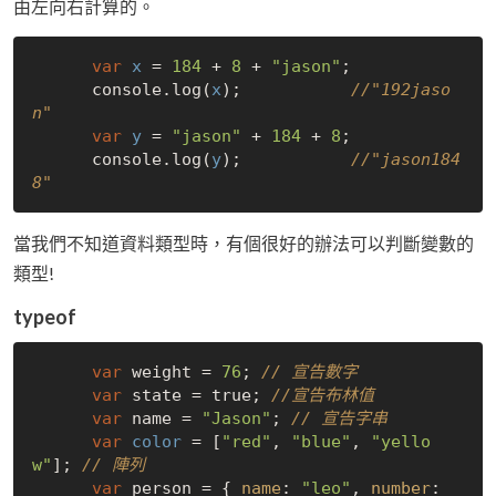
由左向右計算的。
var
x
 = 
184
 + 
8
 + 
"jason"
;

      console.log(
x
);           
//"192jaso
n"
var
y
 = 
"jason"
 + 
184
 + 
8
;

      console.log(
y
);           
//"jason184
8"
當我們不知道資料類型時，有個很好的辦法可以判斷變數的
類型!
typeof
var
 weight = 
76
; 
// 宣告數字
var
 state = 
true
; 
//宣告布林值
var
 name = 
"Jason"
; 
// 宣告字串
var
color
 = [
"red"
, 
"blue"
, 
"yello
w"
]; 
// 陣列
var
 person = { 
name
: 
"leo"
, 
number
: 