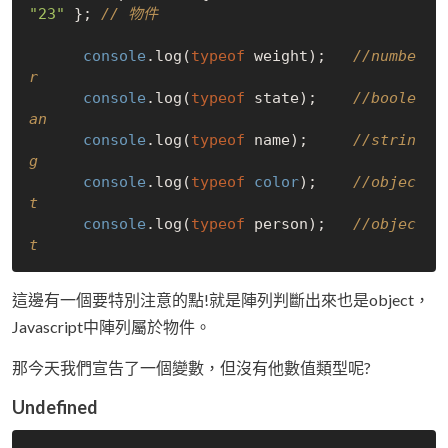
"23"
 }; 
// 物件
console
.log(
typeof
 weight);   
//numbe
r
console
.log(
typeof
 state);    
//boole
an
console
.log(
typeof
 name);     
//strin
g
console
.log(
typeof
color
);    
//objec
t
console
.log(
typeof
 person);   
//objec
t
這邊有一個要特別注意的點!就是陣列判斷出來也是object，
Javascript中陣列屬於物件。
那今天我們宣告了一個變數，但沒有他數值類型呢?
Undefined