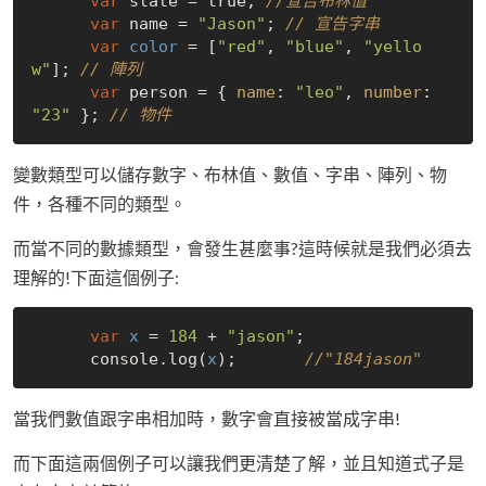
var
 state = 
true
; 
//宣告布林值
var
 name = 
"Jason"
; 
// 宣告字串
var
color
 = [
"red"
, 
"blue"
, 
"yello
w"
]; 
// 陣列
var
 person = { 
name
: 
"leo"
, 
number
: 
"23"
 }; 
// 物件
變數類型可以儲存數字、布林值、數值、字串、陣列、物
件，各種不同的類型。
而當不同的數據類型，會發生甚麼事?這時候就是我們必須去
理解的!下面這個例子:
var
x
 = 
184
 + 
"jason"
;

      console.log(
x
);       
//"184jason"
當我們數值跟字串相加時，數字會直接被當成字串!
而下面這兩個例子可以讓我們更清楚了解，並且知道式子是