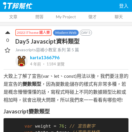
登入
文章
問答
My Project
徵才
聊天
Modern Web
DAY
5
2022 iThome 鐵人賽
0
Day5 Javascipt資料類型
Javascripts惡補小教室
系列 第
5
篇
karta1366796
4 年前
‧
1184
瀏覽
大致上了解了宣告(var、let、const)用法以後，我們要注意的
是宣告的
變數類型
，因為變數能儲存的樣式有非常多種，若
是概念懵懵懂懂的話，寫程式時碰上不同的數據類型比較或
相加時，就會出現大問題，所以我們來一一看看有哪些吧!
Javascript變數類型
var
 weight = 
76
; 
// 宣告數字