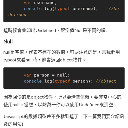
var
 username;

console
.log(
typeof
 username);    
//Un
defined
這時候會會印出Undefined，跟空值Null是不同的喔!
Null
null是空值，代表不存在的數值，可要注意的是，當我們用
typeof來看null時，他會返回object物件。
var
 person = 
null
;

console
.log(
typeof
 person); 
//object
因為回傳的是object物件，所以要清空值時，要非常小心的
使用null。當然，以防萬一你可以使用Undefined來清空。
Javascript的數據類型差不多就到這了，下一篇我們要介紹函
數的用法!