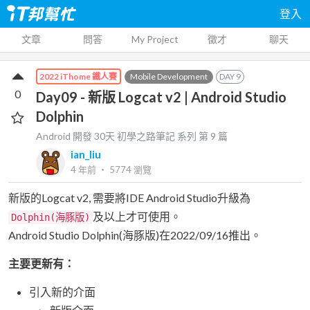
登入
文章
問答
My Project
徵才
聊天
Mobile Development
DAY
9
2022 iThome 鐵人賽
0
Day09 - 新版 Logcat v2 | Android Studio
Dolphin
Android 開發 30天 初學之路筆記
系列 第
9
篇
ian_liu
4 年前
‧
5774
瀏覽
新版的Logcat v2, 需要將IDE Android Studio升級為
及以上才可使用。
Dolphin(海豚版)
Android Studio Dolphin(海豚版)在2022/09/16推出。
主要更新有：
引入新的介面