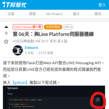
登入
文章
問答
My Project
徵才
聊天
自我挑戰組
DAY
6
2022 iThome 鐵人賽
0
第 06天：與Line Platform伺服器連線
30天玩轉規劃LINE BOT
系列 第
6
篇
Edward
4 年前
‧
2224
瀏覽
接下來就使用Flask打造Web API整合LINE Messaging API，
而這部分其實LINE官方已經有提供基礎的程式碼讓我們套
用。
進入
【github】
複製以下程式碼。