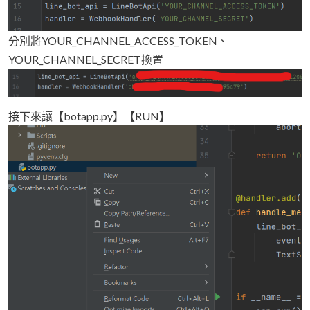
分別將YOUR_CHANNEL_ACCESS_TOKEN、
YOUR_CHANNEL_SECRET換置
接下來讓【botapp.py】【RUN】