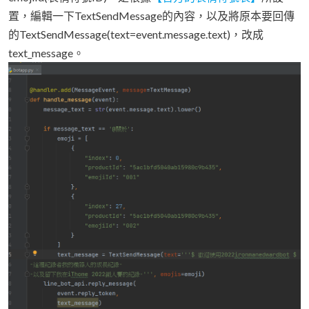
置，編輯一下TextSendMessage的內容，以及將原本要回傳
的TextSendMessage(text=event.message.text)，改成
text_message。