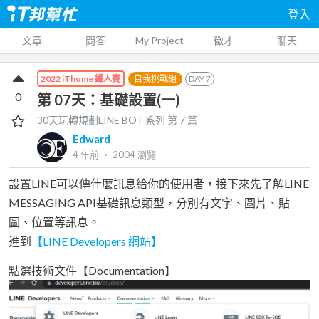
登入
文章
問答
My Project
徵才
聊天
自我挑戰組
DAY
7
2022 iThome 鐵人賽
0
第 07天：基礎設置(一)
30天玩轉規劃LINE BOT
系列 第
7
篇
Edward
4 年前
‧
2004
瀏覽
設置LINE可以傳什麼訊息給你的使用者，接下來先了解LINE
MESSAGING API基礎訊息類型，分別有文字、圖片、貼
圖、位置等訊息。
進到
【LINE Developers 網站】
點選技術文件【Documentation】