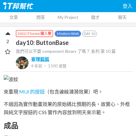
登入
文章
問答
My Project
徵才
聊天
Modern Web
DAY
10
2022 iThome 鐵人賽
2
day10: ButtonBase
我們可以不要 component library 了嗎？
系列 第
10
篇
查理狐狐
4 年前
‧
1500
瀏覽
來重現
MUI 的按鈕
（包含
波紋
漣漪效果）吧。
不過因為實作動畫效果的原始碼比預期的長，故實心、外框
與純文字按鈕的 CSS 實作內容放到明天來示範。
成品