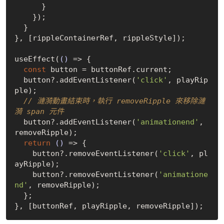
      }

    });

  }

}, [rippleContainerRef, rippleStyle]);

useEffect(
()
 =>
 {

const
 button = buttonRef.current;

  button?.addEventListener(
'click'
, playRip
ple);

// 漣漪動畫結束時，執行 removeRipple 來移除漣
漪 span 元件
  button?.addEventListener(
'animationend'
, 
removeRipple);

return
()
 =>
 {

    button?.removeEventListener(
'click'
, pl
ayRipple);

    button?.removeEventListener(
'animatione
nd'
, removeRipple);

  };
