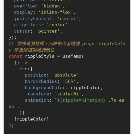
overflow
: 
'hidden'
,

display
: 
'inline-flex'
,

justifyContent
: 
'center'
,

alignItems
: 
'center'
,

cursor
: 
'pointer'
,

// 預設漣漪樣式，允許使用者透過 props.rippleColo
r 來直接控制漣漪顏色
const
 rippleStyle = useMemo(

()
 =>
    css({

position
: 
'absolute'
,

borderRadius
: 
'50%'
,

backgroundColor
: rippleColor,

transform
: 
'scale(0)'
,

animation
: 
`
${rippleAnimation}
 .7s ea
se`
,

    }),

  [rippleColor]

);
