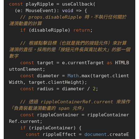
const
 playRipple = useCallback(

  (e: MouseEvent): 
void
 =>
 {

// props.disableRipple 時，不執行任何關於
漣漪動畫的計算
if
 (disableRipple) 
return
;

// 根據點擊目標（也就是我們的按鈕元件）來計算
漣漪的直徑，採用的是「按鈕元件長與寬比較大」的那一個
數字
const
 target = e.currentTarget 
as
 HTMLB
uttonElement;

const
 diameter = 
Math
.max(target.client
Width, target.clientHeight);

const
 radius = diameter / 
2
;

// 透過 rippleContainerRef.current 來操作
「負責裝載漣漪動畫的 span 元件」
const
 rippleContainer = rippleContainer
Ref.current;

if
 (rippleContainer) {

const
 rippleEffect = 
document
.createE