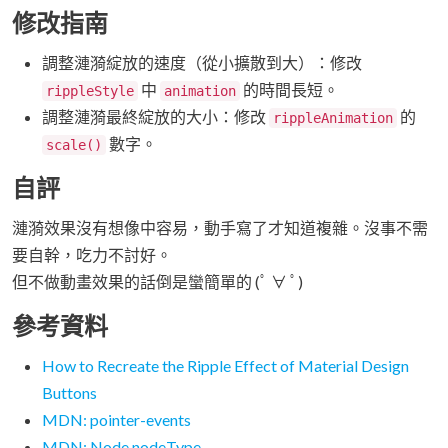
修改指南
調整漣漪綻放的速度（從小擴散到大）：修改
中
的時間長短。
rippleStyle
animation
調整漣漪最終綻放的大小：修改
的
rippleAnimation
數字。
scale()
自評
漣漪效果沒有想像中容易，動手寫了才知道複雜。沒事不需
要自幹，吃力不討好。
但不做動畫效果的話倒是蠻簡單的 (ﾟ ∀ ﾟ)
參考資料
How to Recreate the Ripple Effect of Material Design
Buttons
MDN: pointer-events
MDN: Node.nodeType