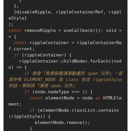
  },

  [disableRipple, rippleContainerRef, rippl
eStyle]

const
 removeRipple = useCallback((): 
void
 =
>
 {

const
 rippleContainer = rippleContainerRe
f.current;

if
 (rippleContainer) {

    rippleContainer.childNodes.forEach(
(
nod
e
) =>
 {

// 檢查「負責裝載漣漪動畫的 span 元件」，若
其中有 ELEMENT_NODE 且 class 包含 rippleStyle 
的話，移除該「漣漪 span 元件」
if
 (node.nodeType === 
1
) {

const
 elementNode = node 
as
 HTMLEle
ment;

if
 (elementNode.classList.contains
(rippleStyle)) {

          elementNode.remove();

        }
