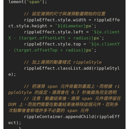
lement(
'span'
);

// 設定漣漪的尺寸與漣漪動畫開始的位置
      rippleEffect.style.width = rippleEffe
ct.style.height = 
`
${diameter}
px`
;

      rippleEffect.style.left = 
`
${e.client
X - (target.offsetLeft + radius)}
px`
;

      rippleEffect.style.top = 
`
${e.clientY 
- (target.offsetTop + radius)}
px`
;

// 加上漣漪的動畫樣式 rippleStyle
      rippleEffect.classList.add(rippleStyl
e);

// 把漣漪 span 元件掛載到畫面上，而根據 ri
ppleStyle 的設定，漣漪會在 0.7 秒後變為完全透明
// 注意：動畫結束後，漣漪 span 元件還停留在 
DOM 上，而我們需要在動畫結束後移除這個元件，否則多
次點擊後會新增許多不必要的 span 元件
      rippleContainer.appendChild(rippleEff
ect);

    }
