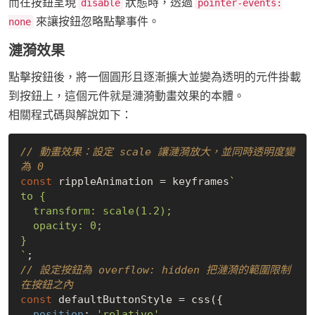
而在按鈕呈現
狀態時，透過
disable
pointer-events:
來讓按鈕忽略點擊事件。
none
漣漪效果
點擊按鈕後，將一個圓形且逐漸擴大並變為透明的元件掛載
到按鈕上，這個元件就是漣漪動畫效果的本體。
相關程式碼與解說如下：
// 動畫效果：設定 scale 讓漣漪放大，並同時透明度變
為 0
const
 rippleAnimation = keyframes
`

to {

  transform: scale(1.2);

  opacity: 0;

}

`
// 設定按鈕為 overflow: hidden 把漣漪的範圍限制
在按鈕之內
const
 defaultButtonStyle = css({

position
: 
'relative'
,
