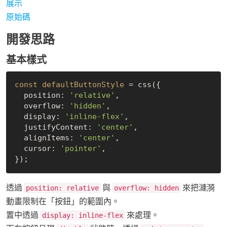
展示
原始碼
開發思路
基本樣式
const defaultButtonStyle
 = css({

  position: 
'relative'
,

  overflow: 
'hidden'
,

  display: 
'inline-flex'
,

  justifyContent: 
'center'
,

  alignItems: 
'center'
,

  cursor: 
'pointer'
,

透過
與
來把漣漪
position: relative
overflow: hidden
動畫限制在「按鈕」的範圍內。
置中透過
來處理。
display: inline-flex