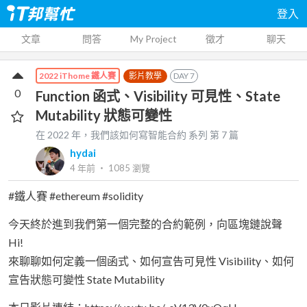
登入
文章
問答
My Project
徵才
聊天
影片教學
DAY
7
2022 iThome 鐵人賽
0
Function 函式、Visibility 可見性、State
Mutability 狀態可變性
在 2022 年，我們該如何寫智能合約
系列 第
7
篇
hydai
4 年前
‧
1085
瀏覽
#鐵人賽 #ethereum #solidity
今天終於進到我們第一個完整的合約範例，向區塊鏈說聲
Hi!
來聊聊如何定義一個函式、如何宣告可見性 Visibility、如何
宣告狀態可變性 State Mutability