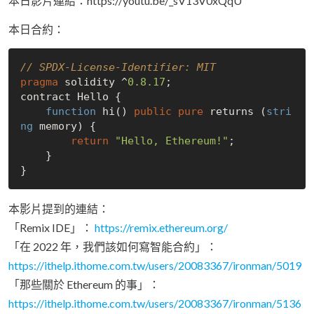
本日影片連結：https://youtu.be/_sV13V0xQqU
本日合約：
// SPDX-License-Identifier: MIT
pragma
 solidity ^
0.8
.17
;

contract Hello {

function
 hi() 
public
pure
 returns (
stri
ng
 memory) {

return
"Hello, Ethereum!"
;

    }

本影片提到的連結：
「Remix IDE」：
https://remix.ethereum.org/
「在 2022 年，我們該如何寫智能合約」：
https://ithelp.ithome.com.tw/users/20083367/ironman/5019
「那些關於 Ethereum 的事」：
https://ithelp.ithome.com.tw/users/20083367/ironman/5136