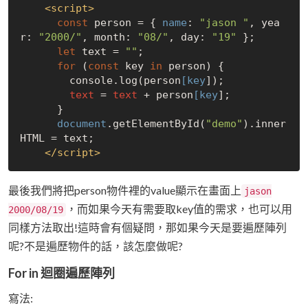
<
script
>
const
 person = 
{
 name
: 
"jason "
, yea
r: 
"2000/"
, month: 
"08/"
, day: 
"19"
 }
;

let
 text = 
""
;

for
 (
const
 key 
in
 person) 
{

        console.log(person
[key
]);

text
 = 
text
 + person
[key
];

      }
document
.getElementById(
"demo"
).inner
HTML = text;

</
script
>
最後我們將把person物件裡的value顯示在畫面上
jason
，而如果今天有需要取key值的需求，也可以用
2000/08/19
同樣方法取出!這時會有個疑問，那如果今天是要遍歷陣列
呢?不是遍歷物件的話，該怎麼做呢?
For in 迴圈遍歷陣列
寫法: