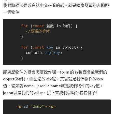
我們將語法翻成白話中文來看的話，就是這麼簡單的去遍歷
一個物件!
for
 (
const
 變數 in 物件) {

//要做的事情
      }

for
 (
const
key
 in object) {

        console.
log
(
key
)

那遍歷物件的話會怎麼操作呢，for in 的 in 後面會放我們的
object(物件)，而左邊的key呢，其實就是我們物件的key
值，譬如說 name: 'jason'，
name
就是我們物件的key值，
jason
就是我們的value，接下來我們就時計看看例子!
<
p
id
=
"demo"
>
</
p
>