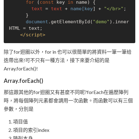
for
 (
const
 key 
in
 name) 
{

text
 = 
text
 +
 name
[key
] + 
"</br>"
;

      }
document
.getElementById(
"demo"
).inner
HTML = text;

</
script
>
除了for迴圈以外，for in 也可以很簡單的將資料一筆一筆给
迭帶出來!可不只有一種方法，接下來要介紹的是
Array.forEach()!
Array.forEach()
那這跟其他的for迴圈又有甚麼不同呢?forEach在遍歷陣列
時，將每個陣列元素都會調用一次函數。而函數可以有三個
參數，分別是
項目值
項目的索引index
陣列本身