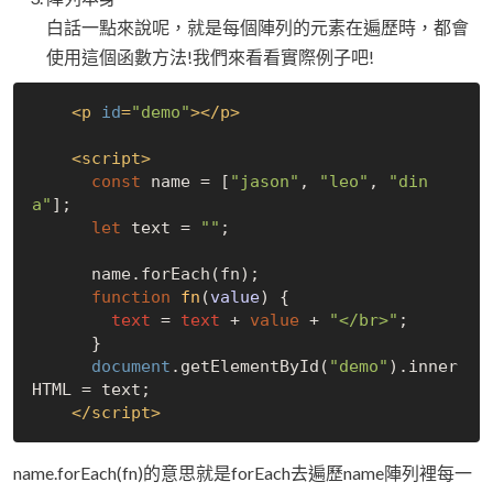
白話一點來說呢，就是每個陣列的元素在遍歷時，都會
使用這個函數方法!我們來看看實際例子吧!
<
p
id
=
"demo"
>
</
p
>
<
script
>
const
 name = [
"jason"
, 
"leo"
, 
"din
a"
];

let
 text = 
""
;

      name.forEach(fn);

function
fn
(
value
) 
{

text
 = 
text
 + 
value
 + 
"</br>"
;

      }
document
.getElementById(
"demo"
).inner
HTML = text;

</
script
>
name.forEach(fn)的意思就是forEach去遍歷name陣列裡每一