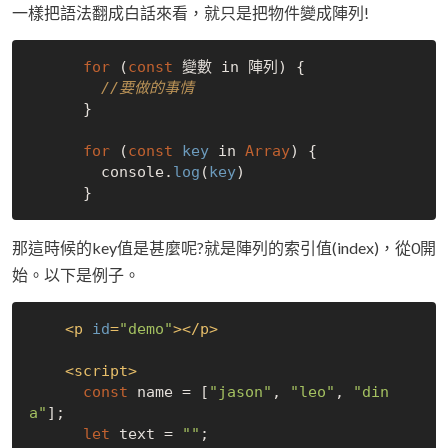
一樣把語法翻成白話來看，就只是把物件變成陣列!
for
 (
const
 變數 in 陣列) {

//要做的事情
      }

for
 (
const
key
 in 
Array
) {

        console.
log
(
key
)

那這時候的key值是甚麼呢?就是陣列的索引值(index)，從0開
始。以下是例子。
<
p
id
=
"demo"
>
</
p
>
<
script
>
const
 name = [
"jason"
, 
"leo"
, 
"din
a"
];

let
 text = 
""
;
