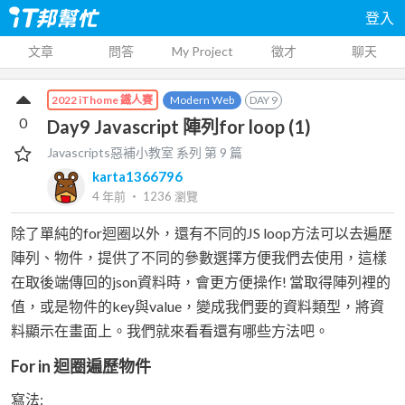
登入
文章
問答
My Project
徵才
聊天
Modern Web
DAY
9
2022 iThome 鐵人賽
0
Day9 Javascript 陣列for loop (1)
Javascripts惡補小教室
系列 第
9
篇
karta1366796
4 年前
‧
1236
瀏覽
除了單純的for迴圈以外，還有不同的JS loop方法可以去遍歷
陣列、物件，提供了不同的參數選擇方便我們去使用，這樣
在取後端傳回的json資料時，會更方便操作! 當取得陣列裡的
值，或是物件的key與value，變成我們要的資料類型，將資
料顯示在畫面上。我們就來看看還有哪些方法吧。
For in 迴圈遍歷物件
寫法: