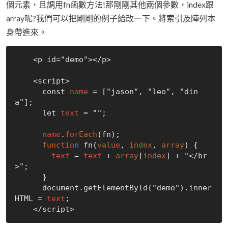
個元素，且調用fn函數方法!那剛剛其他兩個參數，index跟
array呢?我們可以把剛剛的例子給改一下。將索引及陣列本
身帶進來。
    <p id="demo"></p>

    <script>

      const 
name
 = ["jason", "leo", "din
a"];

      let 
text
 = "";

name
.
forEach
(fn);

function
 fn(
value
, 
index
, 
array
) {

text
 = 
text
 + 
array
[
index
] + "</br
>";

      }

      document.getElementById("demo").inner
HTML = 
text
;
