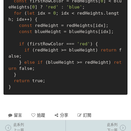
const
 firstRowColor = redHeights[
0
] < blu
eHeights[
0
] ? 
'red'
 : 
'blue'
;

for
 (
let
 idx = 
0
; idx < redHeights.lengt
h; idx++) {

const
 redHeight = redHeights[idx];

const
 blueHeight = blueHeights[idx];

if
 (firstRowColor === 
'red'
) {

if
 (redHeight >= blueHeight) 
return
f
alse
;

    } 
else
if
 (blueHeight >= redHeight) 
ret
urn
false
;

  }

return
true
;

留言
追蹤
分享
訂閱
此系列
此系列
上一篇
下一篇