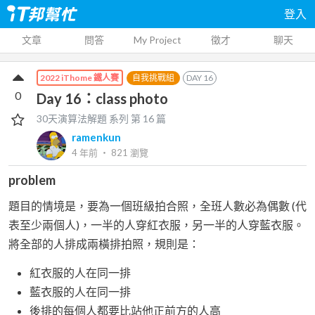
登入
文章
問答
My Project
徵才
聊天
自我挑戰組
DAY
16
2022 iThome 鐵人賽
0
Day 16：class photo
30天演算法解題
系列 第
16
篇
ramenkun
4 年前
‧
821
瀏覽
problem
題目的情境是，要為一個班級拍合照，全班人數必為偶數 (代
表至少兩個人)，一半的人穿紅衣服，另一半的人穿藍衣服。
將全部的人排成兩橫排拍照，規則是：
紅衣服的人在同一排
藍衣服的人在同一排
後排的每個人都要比站他正前方的人高