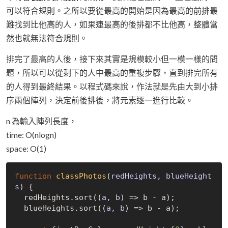
可以符合規則。之所以要從最高的開始是因為最高的前排最
難找到比他高的人，如果連最高的後排都不比他高，整體當
然也就無法符合規則。
排完了最高的人後，接下來其實是規模較小但一模一樣的問
題，所以可以從剩下的人中最高的重複步驟，直到排完所有
的人得到最終結果。以程式碼來說，作法就是先由大到小排
序兩個陣列，決定前後排後，將元素逐一進行比較。
n 為輸入陣列長度，
time: O(nlogn)
space: O(1)
function
classPhotos
(
redHeights, blueHeight
s
) 
{

  redHeights.sort(
(
a, b
) =>
 b - a);

  blueHeights.sort(
(
a, b
) =>
 b - a);
