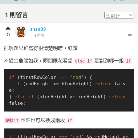
1
則留言
shan33
0
．
4 年前
把解題思維寫得很清楚明瞭，好讚
不過金魚腦如我，瞬間眼花看錯
是對到哪一組
else if
if
if
 (firstRowColor === 
'red'
) {

if
 (redHeight >= blueHeight) 
return
fals
e
;

} 
else
if
 (blueHeight >= redHeight) 
return
false
也許也可以換成兩段
巢狀if
if
if
 (firstRowColor === 
'red'
 && redHeight >= 