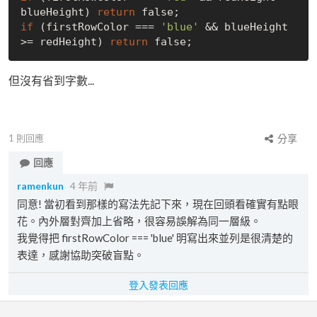
blueHeight) 
return
false
if
 (firstRowColor === 
'blue'
 && blueHeight 
>= redHeight) 
return
false
但沒有省到字數...
1
則回應
分享
回應
ramenkun
4 年前
同意! 當初看到那樣的寫法先記下來，現在回頭看確實有點眼
花。內外層對齊加上省略，很容易誤解為同一層級。
我覺得把 firstRowColor === 'blue' 明寫出來並列是很清楚的
表達，感謝協助突破盲點。
登入發表回應