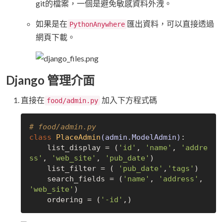
git的檔案，一個是避免敏感資料外洩。
如果是在
匯出資料，可以直接透過
PythonAnywhere
網頁下載。
Django 管理介面
直接在
加入下方程式碼
food/admin.py
# food/admin.py 
class
PlaceAdmin
(admin.ModelAdmin)
:
    list_display = (
'id'
, 
'name'
, 
'addre
ss'
, 
'web_site'
, 
'pub_date'
)

    list_filter = ( 
'pub_date'
,
'tags'
)

    search_fields = (
'name'
, 
'address'
, 
'web_site'
)

    ordering = (
'-id'