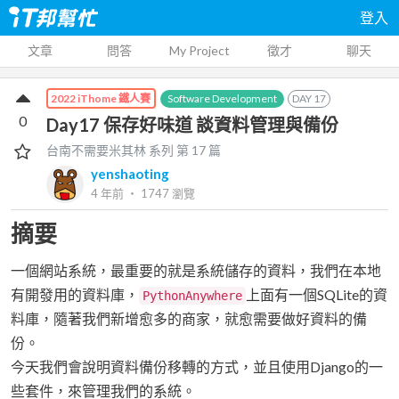
登入
文章
問答
My Project
徵才
聊天
Software Development
DAY
17
2022 iThome 鐵人賽
0
Day17 保存好味道 談資料管理與備份
台南不需要米其林
系列 第
17
篇
yenshaoting
4 年前
‧
1747
瀏覽
摘要
一個網站系統，最重要的就是系統儲存的資料，我們在本地
有開發用的資料庫，
上面有一個SQLite的資
PythonAnywhere
料庫，隨著我們新增愈多的商家，就愈需要做好資料的備
份。
今天我們會說明資料備份移轉的方式，並且使用Django的一
些套件，來管理我們的系統。