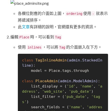
各欄位對應的介面如上圖，
使用
就表示
ordering
-
將遞減排序。
此
文章
有詳細的說明，官網還有更多的資訊。
編輯
時，可以看到
Place
Tag
使用
，可以將
的介面嵌入在下方。
inlines
Tag
class
TagInlineAdmin
(admin.StackedIn
line)
:
    model = Place.tags.through

class
PlaceAdmin
(admin.ModelAdmin)
:
    list_display = (
'id'
, 
'name'
, 
'a
ddress'
, 
'web_site'
, 
'pub_date'
)

    list_filter = (
'pub_date'
, 
'tag
s'
)

    search_fields = (
'name'
, 
'addres