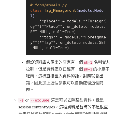
# food/models.py
class
Tag_Management
(models.Mode
l)
:
    **place** = models.**ForeignK
ey**(**Place**, on_delete=models.
SET_NULL, null=
True
)

    **tags** = models.**ForeignKe
y**(**Tag**, on_delete=models.SET
_NULL, null=
True
假設資料庫Ａ匯出的店家有一個
名叫覺丸
pk=1
拉麵，但是資料庫Ｂ已經有一個
的小鳥不
pk=1
吃肉，這樣直接匯入資料的話，對應就會出
錯，因此加上這個參數可以自動處理這個問
題。
or
這是可以去除某些資料，像是
-e
--exclude
session contenttypes，這種資料是暫時的不是很重
要去除掉會比較好。auth admin 則是跟使用者資料