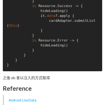
            }

is
 Resource.Success -> {

                hideLoading()

                it.
data
?.apply {

                    cardAdapter.submitList
(
this
)

                }

            }

is
 Resource.Error -> {

                hideLoading()

            }

        }

    }

之後 db 會以注入的方式取得
Reference
Android LiveData