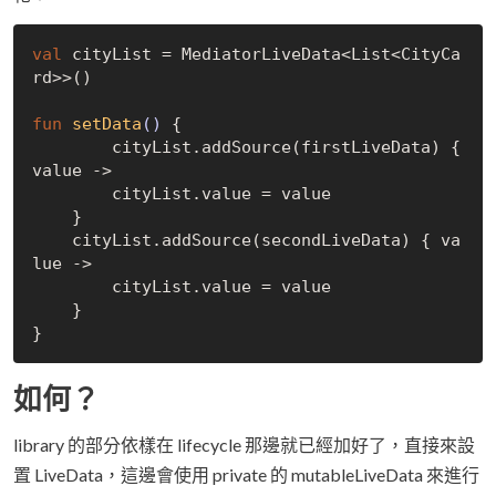
val
 cityList = MediatorLiveData<List<CityCa
rd>>()

fun
setData
()
 {

	cityList.addSource(firstLiveData) { 
value ->

        cityList.value = value

    }

    cityList.addSource(secondLiveData) { va
lue ->

        cityList.value = value

    }

如何？
library 的部分依樣在 lifecycle 那邊就已經加好了，直接來設
置 LiveData，這邊會使用 private 的 mutableLiveData 來進行