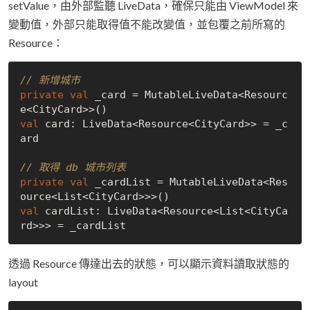
setValue，由外部監聽 LiveData，確保只能由 ViewModel 來
變動值，外部只能取得值不能改變值，並包覆之前所寫的
Resource：
// 新增城市
private
val
 _card = MutableLiveData<Resourc
val
 card: LiveData<Resource<CityCard>> = _c
ard

// 取得 db 城市列表
private
val
 _cardList = MutableLiveData<Res
val
 cardList: LiveData<Resource<List<CityCa
透過 Resource 傳達出去的狀態，可以顯示資料讀取狀態的
layout