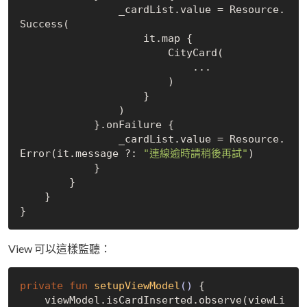
                _cardList.value = Resource.
Success(

                    it.map { 

                        CityCard(

                            ...

                        )

                    }

                )

            }.onFailure {

                _cardList.value = Resource.
Error(it.message ?: 
"連線逾時請稍後再試"
)

            }

        }

    }

View 可以這樣監聽：
private
fun
setupViewModel
()
 {

    viewModel.isCardInserted.observe(viewLi