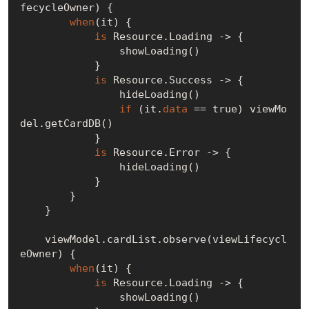
fecycleOwner) {

when
(it) {

is
 Resource.Loading -> {

                showLoading()

            }

is
 Resource.Success -> {

                hideLoading()

if
 (it.
data
 == 
true
) viewMo
del.getCardDB()

            }

is
 Resource.Error -> {

                hideLoading()

            }

        }

    }

    viewModel.cardList.observe(viewLifecycl
eOwner) {

when
(it) {

is
 Resource.Loading -> {

                showLoading()
