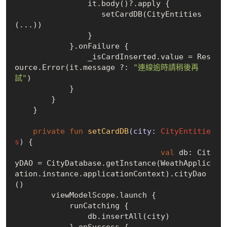
                it.body()?.apply {

                   setCardDB(CityEntities
(...))

                }

            }.onFailure {

                _isCardInserted.value = Res
ource.Error(it.message ?: 
"連線逾時請稍後再
試"
)

            }

        }

    }

private
fun
setCardDB
(city: 
CityEntitie
s
)
 {

val
 db: Cit
yDAO = CityDatabase.getInstance(WeathApplic
ation.instance.applicationContext).cityDao
() 

        viewModelScope.launch {

            runCatching {

                db.insertAll(city)

            }.onSuccess {
