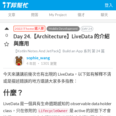
登入
文章
問答
My Project
徵才
聊天
Mobile Development
DAY
24
2022 iThome 鐵人賽
0
Day 24.【Architecture】LiveData 的介紹
與應用
【Kotlin Notes And JetPack】Build an App
系列 第
24
篇
sophie_wang
4 年前
‧
1301
瀏覽
今天來講講前幾次也有出現的 LiveData，以下如有解釋不清
或是描述錯誤的地方還請大家多多指教：
什麼？
LiveData 是一個具有生命週期感知的 observable data holder
class，只在依附的
是 active 的狀態下才會
LifecycleOwner