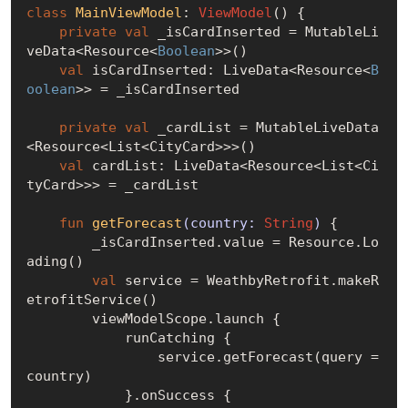
class
MainViewModel
: 
ViewModel
() {

private
val
 _isCardInserted = MutableLi
veData<Resource<
Boolean
>>()

val
 isCardInserted: LiveData<Resource<
B
oolean
>> = _isCardInserted

private
val
 _cardList = MutableLiveData
<Resource<List<CityCard>>>()

val
 cardList: LiveData<Resource<List<Ci
tyCard>>> = _cardList

fun
getForecast
(country: 
String
)
 {

        _isCardInserted.value = Resource.Lo
ading()

val
 service = WeathbyRetrofit.makeR
etrofitService()

        viewModelScope.launch {

            runCatching {

                service.getForecast(query = 
country)

            }.onSuccess {
