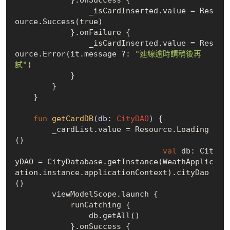
                _isCardInserted.value = Res
ource.Success(
true
)

            }.onFailure {

                _isCardInserted.value = Res
ource.Error(it.message ?: 
"連線逾時請稍後再
試"
)

            }

        }

    }

fun
getCardDB
(db: 
CityDAO
)
 {

        _cardList.value = Resource.Loading
()

val
 db: Cit
yDAO = CityDatabase.getInstance(WeathApplic
ation.instance.applicationContext).cityDao
() 

        viewModelScope.launch {

            runCatching {

                db.getAll()

            }.onSuccess {
