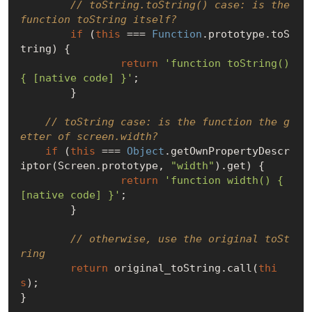
// toString.toString() case: is the 
function toString itself?
if
 (
this
 === 
Function
.prototype.toS
tring) {

return
'function toString() 
{ [native code] }'
;

	}

// toString case: is the function the g
etter of screen.width?
if
 (
this
 === 
Object
.getOwnPropertyDescr
iptor(Screen.prototype, 
"width"
).get) {

return
'function width() { 
[native code] }'
;

	}

// otherwise, use the original toSt
ring
return
 original_toString.call(
thi
s
);
