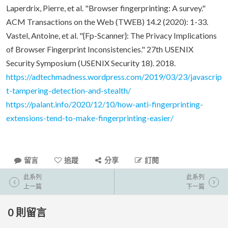
Laperdrix, Pierre, et al. "Browser fingerprinting: A survey."
ACM Transactions on the Web (TWEB) 14.2 (2020): 1-33.
Vastel, Antoine, et al. "{Fp-Scanner}: The Privacy Implications
of Browser Fingerprint Inconsistencies." 27th USENIX
Security Symposium (USENIX Security 18). 2018.
https://adtechmadness.wordpress.com/2019/03/23/javascrip
t-tampering-detection-and-stealth/
https://palant.info/2020/12/10/how-anti-fingerprinting-
extensions-tend-to-make-fingerprinting-easier/
留言
追蹤
分享
訂閱
此系列
此系列
上一篇
下一篇
0
則留言