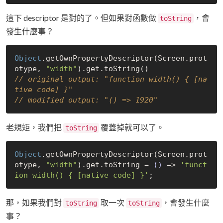
這下 descriptor 是對的了。但如果對函數做
，會
toString
發生什麼事？
Object
.getOwnPropertyDescriptor(Screen.prot
otype, 
"width"
// original output: "function width() { [na
tive code] }"
// modified output: "() => 1920"
老規矩，我們把
覆蓋掉就可以了。
toString
Object
.getOwnPropertyDescriptor(Screen.prot
otype, 
"width"
).get.toString = 
()
 =>
'funct
ion width() { [native code] }'
那，如果我們對
取一次
，會發生什麼
toString
toString
事？