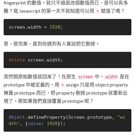
fingerprint 的數值。就只不過是改個數值而已，是可以有多
難？寫 Javascript 的第一天不就知道可以用
賦值了嗎？
=
screen.width = 
1920
恩，很完美，直到你遇到有人嘗試把它刪掉。
delete
突然間原始數值就回來了！在原生
中，
是在
screen
width
prototype 中被定義的，用
assign 只是用 object property
=
掩蓋 prototype 而已，把 property 刪掉 prototype 就重新出
現了。那如果我們直接覆蓋 prototype 呢？
Object
.defineProperty(Screen.prototype, 
"wi
dth"
, {
value
: 
1920