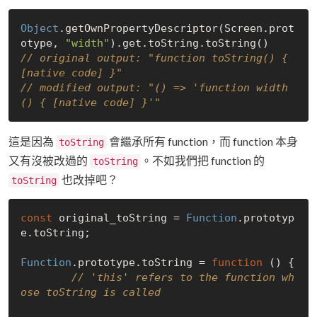
Object
.getOwnPropertyDescriptor(Screen.prot
otype, 
"width"
// original output: "function toString() { 
[native code] }"
// modified output: "() => 'function width
() { [native code] }'"
這是因為
會繼承所有 function，而 function 本身
toString
又有沒被改過的
。不如我們把 function 的
toString
也改掉吧？
toString
const
 original_toString = 
Function
.prototyp
e.toString;

Function
.prototype.toString = 
function
 (
) 
{

// 'this' refers to the function wh
ose toString is called