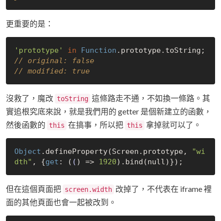
更重要的是：
'prototype'
in
Function
// original: false
// modified: true
沒救了，魔改
這條路走不通，不如換一條路。其
toString
實追根究底來說，就是我們用的 getter 是個新建立的函數，
然後函數的
在搞事，所以把
拿掉就可以了。
this
this
Object
.defineProperty(Screen.prototype, 
"wi
dth"
, {
get
: 
(
(
) =>
1920
).bind(
null
但在這個頁面把
改掉了，不代表在 iframe 裡
screen.width
面的其他頁面也會一起被改到。