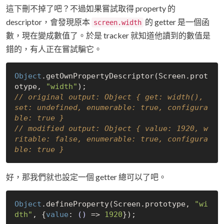
這下刪不掉了吧？不過如果嘗試取得 property 的
descriptor，會發現原本
的 getter 是一個函
screen.width
數，現在變成數值了。於是 tracker 就知道他讀到的數值是
錯的，有人正在嘗試騙它。
Object
.getOwnPropertyDescriptor(Screen.prot
otype, 
"width"
// original output: Object { get: width(), 
set: undefined, enumerable: true, configura
ble: true }
// modified output: Object { value: 1920, w
ritable: false, enumerable: true, configura
ble: true }
好，那我們就也設定一個 getter 總可以了吧。
Object
.defineProperty(Screen.prototype, 
"wi
dth"
, {
value
: 
()
 =>
1920