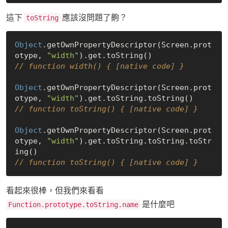
這下
應該沒問題了齁？
toString
Object
.getOwnPropertyDescriptor(Screen.prot
otype, 
"width"
// function width() { [native code] }
Object
.getOwnPropertyDescriptor(Screen.prot
otype, 
"width"
// function toString() { [native code] }
Object
.getOwnPropertyDescriptor(Screen.prot
otype, 
"width"
).get.toString.toString.toStr
// function toString() { [native code] }
看起來很棒，但我們來看看
是什麼吧
Function.prototype.toString.name