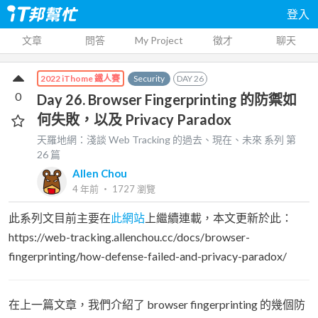
登入
文章
問答
My Project
徵才
聊天
Security
DAY
26
2022 iThome 鐵人賽
0
Day 26. Browser Fingerprinting 的防禦如
何失敗，以及 Privacy Paradox
天羅地網：淺談 Web Tracking 的過去、現在、未來
系列 第
26
篇
Allen Chou
4 年前
‧
1727
瀏覽
此系列文目前主要在
此網站
上繼續連載，本文更新於此：
https://web-tracking.allenchou.cc/docs/browser-
fingerprinting/how-defense-failed-and-privacy-paradox/
在上一篇文章，我們介紹了 browser fingerprinting 的幾個防