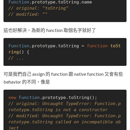
Function
// original: "toString"
// modified: ""
這也好解決，為新的 function 取個名字就好了
Function
.prototype.toString = 
function
toSt
ring
(
) 
// ...
可是我們自己 assign 的 function 跟 native function 又會有些
behavior 的不同，像是
new
Function
// original: Uncaught TypeError: Function.p
rototype.toString is not a constructor
// modified: Uncaught TypeError: Function.p
rototype.toString called on incompatible ob
ject