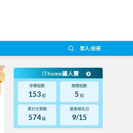
登入/註冊
iThome鐵人賽
參賽組數
團體組數
153
5
組
組
累計文章數
最後報名日
574
9/15
篇