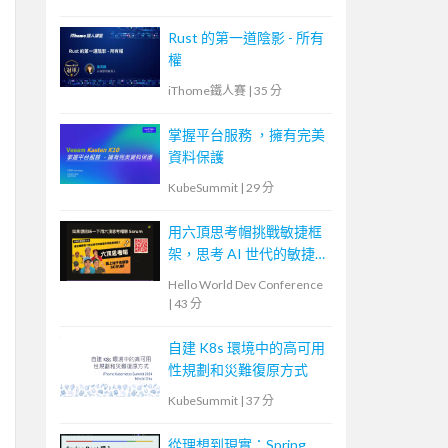
Rust 的第一道陰影 - 所有
權
iThome鐵人賽
|
35 分
掌握平台服務 ，擁有完美
資料保護
KubeSummit
|
29 分
用六頂思考帽挑戰敏捷框
架，思考 AI 世代的敏捷
未來
Hello World Dev Conference
|
43 分
自建 K8s 環境中的高可用
性規劃和災難復原方式
KubeSummit
|
37 分
從理想到現實：Spring