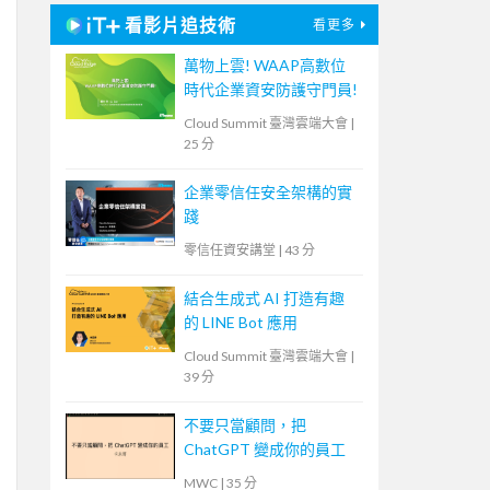
看影片追技術
看更多
萬物上雲! WAAP高數位
時代企業資安防護守門員!
Cloud Summit 臺灣雲端大會
|
25 分
企業零信任安全架構的實
踐
零信任資安講堂
|
43 分
結合生成式 AI 打造有趣
的 LINE Bot 應用
Cloud Summit 臺灣雲端大會
|
39 分
不要只當顧問，把
ChatGPT 變成你的員工
MWC
|
35 分