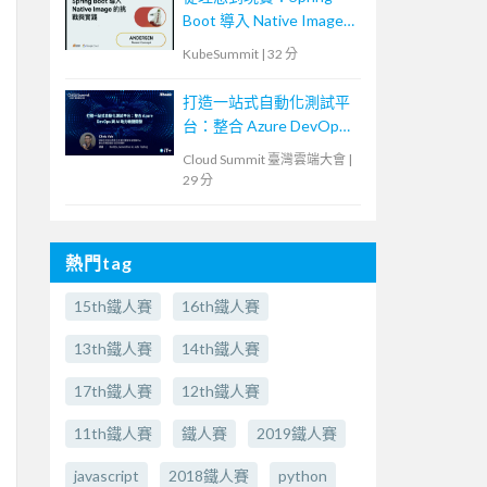
Boot 導入 Native Image
的挑戰與實踐
KubeSummit
|
32 分
打造一站式自動化測試平
台：整合 Azure DevOps
與 AI 助力敏捷開發
Cloud Summit 臺灣雲端大會
|
29 分
熱門tag
15th鐵人賽
16th鐵人賽
13th鐵人賽
14th鐵人賽
17th鐵人賽
12th鐵人賽
11th鐵人賽
鐵人賽
2019鐵人賽
javascript
2018鐵人賽
python