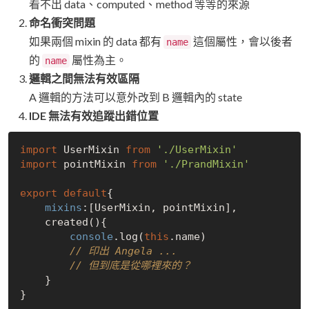
看不出 data、computed、method 等等的來源
命名衝突問題
如果兩個 mixin 的 data 都有
這個屬性，會以後者
name
的
屬性為主。
name
邏輯之間無法有效區隔
A 邏輯的方法可以意外改到 B 邏輯內的 state
IDE 無法有效追蹤出錯位置
import
 UserMixin 
from
'./UserMixin'
import
 pointMixin 
from
'./PrandMixin'
export
default
{

mixins
:[UserMixin, pointMixin],

    created(){

console
.log(
this
.name)

// 印出 Angela ...
// 但到底是從哪裡來的？
    }
