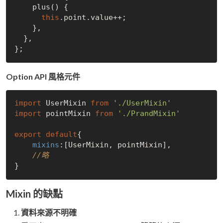
    plus() {

this
.point.value++;

    },

  },

Option API 風格元件
import
 UserMixin 
from
'./UserMixin'
import
 pointMixin 
from
'./PrandMixin'
export
default
{

mixins
:[UserMixin, pointMixin],

//略
Mixin 的缺點
資料來源不明確