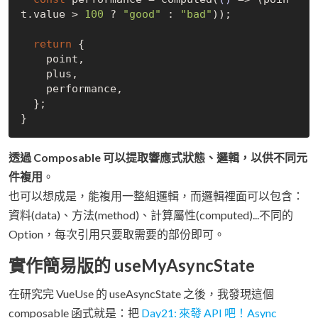
t.value > 
100
 ? 
"good"
 : 
"bad"
));

return
 {

    point,

    plus,

    performance,

  };

透過 Composable 可以提取響應式狀態、邏輯，以供不同元
件複用
。
也可以想成是，能複用一整組邏輯，而邏輯裡面可以包含：
資料(data)、方法(method)、計算屬性(computed)...不同的
Option，每次引用只要取需要的部份即可。
實作簡易版的 useMyAsyncState
在研究完 VueUse 的 useAsyncState 之後，我發現這個
composable 函式就是：把
Day21: 來發 API 吧！Async