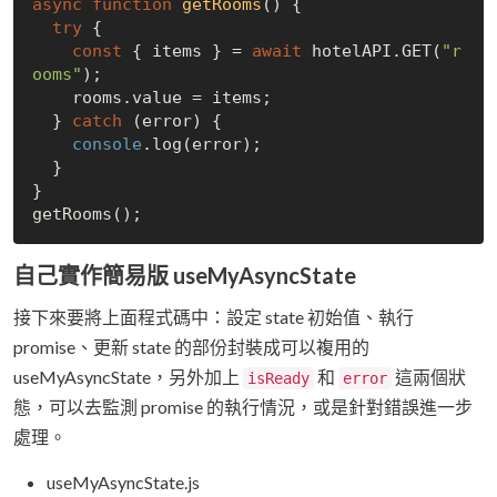
async
function
getRooms
(
) 
{

try
 {

const
 { items } = 
await
 hotelAPI.GET(
"r
ooms"
);

    rooms.value = items;

  } 
catch
 (error) {

console
.log(error);

  }

}

自己實作簡易版 useMyAsyncState
接下來要將上面程式碼中：設定 state 初始值、執行
promise、更新 state 的部份封裝成可以複用的
useMyAsyncState，另外加上
和
這兩個狀
isReady
error
態，可以去監測 promise 的執行情況，或是針對錯誤進一步
處理。
useMyAsyncState.js