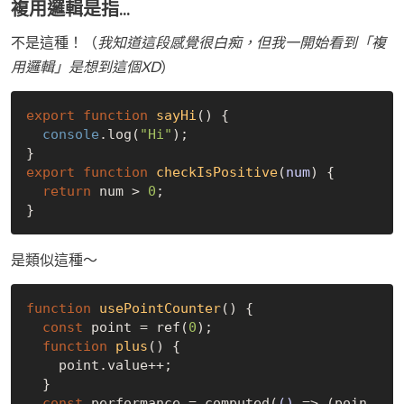
複用邏輯是指...
不是這種！（
我知道這段感覺很白痴，但我一開始看到「複
用邏輯」是想到這個XD
）
export
function
sayHi
(
) 
{

console
.log(
"Hi"
);

export
function
checkIsPositive
(
num
) 
{

return
 num > 
0
;

是類似這種～
function
usePointCounter
(
) 
{

const
 point = ref(
0
);

function
plus
(
) 
{

    point.value++;

  }

const
 performance = computed(
()
 =>
 (poin