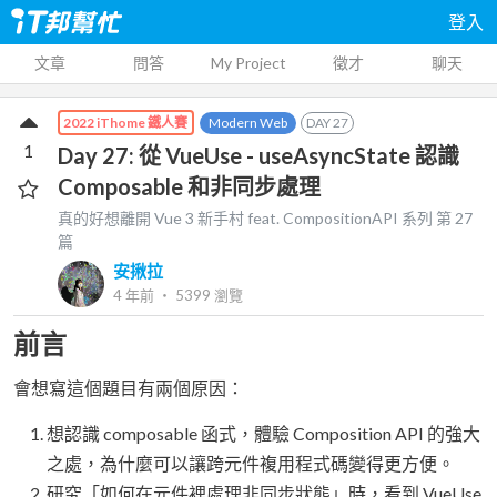
登入
文章
問答
My Project
徵才
聊天
Modern Web
DAY
27
2022 iThome 鐵人賽
1
Day 27: 從 VueUse - useAsyncState 認識
Composable 和非同步處理
真的好想離開 Vue 3 新手村 feat. CompositionAPI
系列 第
27
篇
安揪拉
4 年前
‧
5399
瀏覽
前言
會想寫這個題目有兩個原因：
想認識 composable 函式，體驗 Composition API 的強大
之處，為什麼可以讓跨元件複用程式碼變得更方便。
研究「如何在元件裡處理非同步狀態」時，看到 VueUse