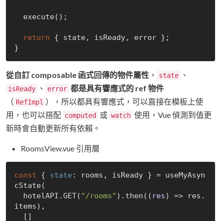
  execute();

return
 { state, isReady, error };

從自訂 composable 函式回傳的物件屬性
，
、
state
、
都是具有響應式的 ref 物件
isReady
error
（
），所以都具有響應式，可以直接在模板上使
RefImpl
用，也可以搭配
或
使用，Vue 偵測到值更
computed
watch
新時會自動更新所有依賴。
RoomsView.vue 引用層
const
 { 
state
: rooms, isReady } = useMyAsyn
cState(

  hotelAPI.GET(
"/rooms"
).then(
(
res
) =>
 res.
items),

  []
