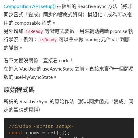
Composition API setup()
裡提到的 Reactive Sync 方法（將非
同步函式「變成」同步的響應式資料）模組化，成為可以複
用的 composable 函式。
另外增加
等響應式變數，用來輔助判斷 promise 執
isReady
行狀況，例如：
可以拿來做 loading 元件 v-if 判斷
isReady
的變數。
看不太懂沒關係，直接看 code！
在進入 VueUse 的 useAsyncState 之前，直接來實作一個簡易
版的 useMyAsyncState。
原始程式碼
所謂的 Reactive Sync 的原始作法（將非同步函式「變成」同
步的響應式資料）
//inside <script setup>
const