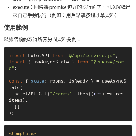
execute：回傳將 promise 包好的執行函式，可以解構出
來自己手動執行（例如：用戶點擊按鈕才拿資料）
使用範例
以旅館預約取得所有房間資料為例：
import
 hotelAPI 
from
"@/api/service.js"
import
 { useAsyncState } 
from
"@vueuse/cor
e"
;

const
 { 
state
: rooms, isReady } = useAsyncS
tate(

  hotelAPI.GET(
"/rooms"
).then(
(
res
) =>
 res.
items),

  []

<
template
>