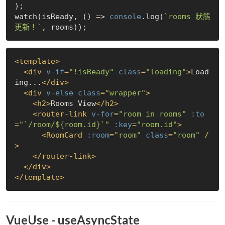
);

watch(isReady, () => 
console
.log(
`rooms 狀態
更新！`
<
template
>
<
div
v-if
=
"!isReady"
class
=
"loading"
>
Load
ing...
</
div
>
<
div
v-else
class
=
"wrapper"
>
<
h2
>
Rooms View
</
h2
>
<
router-link
v-for
=
"room in rooms"
:to
=
"`/room/${room.id}`"
:key
=
"room.id"
>
<
RoomCard
:room
=
"room"
class
=
"room"
 /
>
</
router-link
>
</
div
>
</
template
>
VueUse - useAsyncState