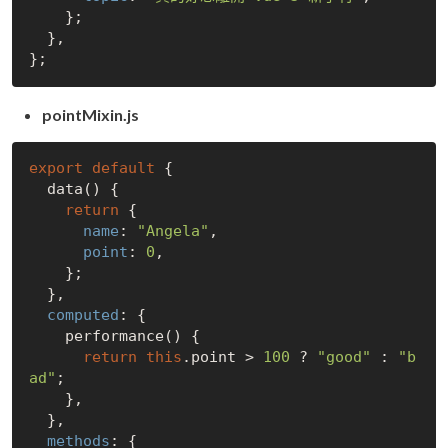
    };

  },

pointMixin.js
export
default
 {

  data() {

return
 {

name
: 
"Angela"
,

point
: 
0
,

    };

  },

computed
: {

    performance() {

return
this
.point > 
100
 ? 
"good"
 : 
"b
ad"
;

    },

  },

methods
: {
