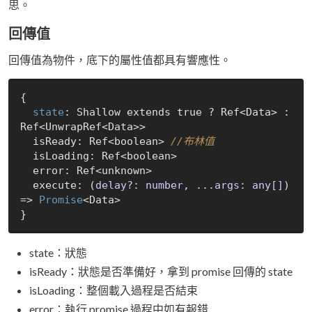
思。
回傳值
回傳值為物件，底下的屬性值都具有響應性。
{

state
: Shallow extends 
true
 ? Ref<Data> : 
Ref<UnwrapRef<Data>>

  isReady: Ref<boolean> 
//布林值
  isLoading: Ref<boolean>

  error: Ref<unknown>

  execute: 
(
delay?: number, ...args: any[]
) 
=>
Promise
<Data>

state：狀態
isReady：狀態是否準備好，拿到 promise 回傳的 state
isLoading：整個載入過程是否結束
error：執行 promise 過程中如有報錯