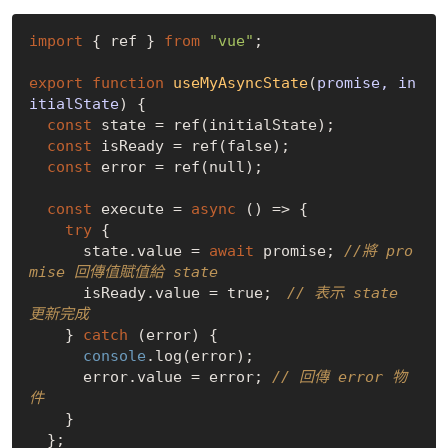
import
 { ref } 
from
"vue"
;

export
function
useMyAsyncState
(
promise, in
itialState
) 
{

const
 state = ref(initialState);

const
 isReady = ref(
false
);

const
 error = ref(
null
);

const
 execute = 
async
 () => {

try
 {

      state.value = 
await
 promise; 
//將 pro
mise 回傳值賦值給 state
      isReady.value = 
true
;　
// 表示 state 
更新完成
    } 
catch
 (error) {

console
.log(error);

      error.value = error; 
// 回傳 error 物
件
    }

  };
