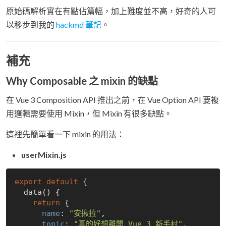
原始碼解析實在有點佔篇幅，加上難度並不高，好奇的人可
以移步到我的
hackmd 筆記
。
補充
Why Composable 之 mixin 的缺點
在 Vue 3 Composition API 推出之前，在 Vue Option API 要複
用邏輯需要使用 Mixin，但 Mixin 有很多缺點。
這裡先簡單看一下 mixin 的用法：
userMixin.js
export
default
 {

  data() {

return
 {

name
: 
"安揪拉"
,

topic
: 
"真的好想離開 Vue 3 新手村"
,
