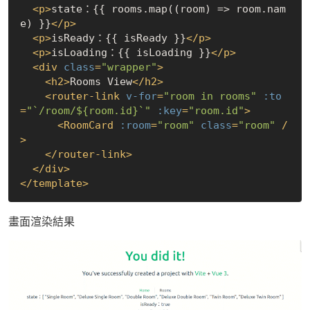
<
p
>
state：{{ rooms.map((room) => room.nam
e) }}
</
p
>
<
p
>
isReady：{{ isReady }}
</
p
>
<
p
>
isLoading：{{ isLoading }}
</
p
>
<
div
class
=
"wrapper"
>
<
h2
>
Rooms View
</
h2
>
<
router-link
v-for
=
"room in rooms"
:to
=
"`/room/${room.id}`"
:key
=
"room.id"
>
<
RoomCard
:room
=
"room"
class
=
"room"
 /
>
</
router-link
>
</
div
>
</
template
>
畫面渲染結果