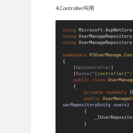
4.Controller叫用
using
using
using
 UserManageRepository.
namespace
PJUserManage.Con
{

    [
ApiController
]

    [
Route(
"[controller]"
)
public
class
UserManag
    {

private
readonly
 I
public
UserManageC
serRepositoryEnity users
)
        {

            _IUserRepository = users;

        }
