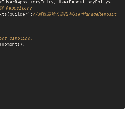
<IUserRepositoryEnity, UserRepositoryEnity>
 Repository
xts(builder);
//將註冊地方更改為UserManageReposit
est pipeline.
opment())
