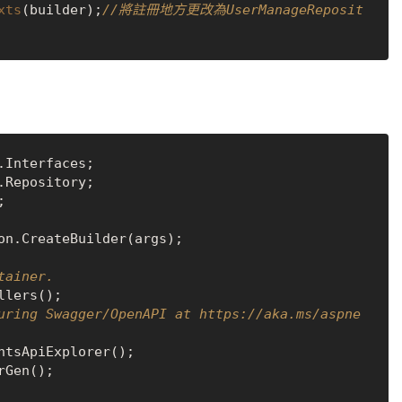
xts
(builder);
//將註冊地方更改為UserManageReposit


on.CreateBuilder(args);

tainer.
uring Swagger/OpenAPI at https://aka.ms/aspne
tsApiExplorer();

Gen();
