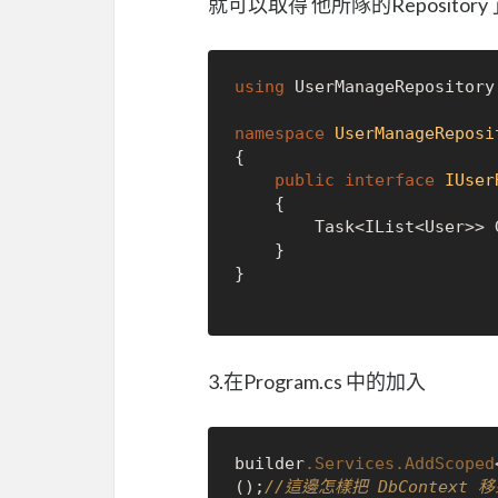
就可以取得 他所隊的Repository
using
 UserManageRepository.
namespace
UserManageReposi
{

public
interface
IUser
    {

        Task<IList<User>> GetUser();

    }

}

3.在Program.cs 中的加入
builder
.Services
.AddScoped
();
//這邊怎樣把 DbContext 移到