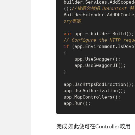
builder.Services.AddScoped
();
//這邊怎樣把 DbContext 移到
BuilderExtender.AddDbConte
ory專案
var
// Configure the HTTP requ
if
 (app.Environment.IsDevel
{

    app.UseSwagger();

    app.UseSwaggerUI();

}

app.UseHttpsRedirection();

app.UseAuthorization();

app.MapControllers();

完成 如此便可在Controller較用