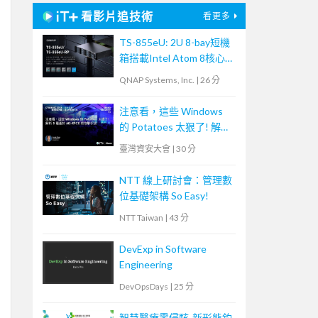
看影片追技術
看更多
TS-855eU: 2U 8-bay短機
箱搭載Intel Atom 8核心
2.8 GHz處理器，8GB
QNAP Systems, Inc.
|
26 分
RAM、雙2.5GbE、雙M.2
NVMe SSD、PCIe Gen 3
注意看，這些 Windows
可擴充25GbE高速網路
的 Potatoes 太狠了! 解析
5 種基於 MS-RPCE 的攻
臺灣資安大會
|
30 分
擊手法
NTT 線上研討會：管理數
位基礎架構 So Easy!
NTT Taiwan
|
43 分
DevExp in Software
Engineering
DevOpsDays
|
25 分
智慧醫療零侵駭-新形態釣