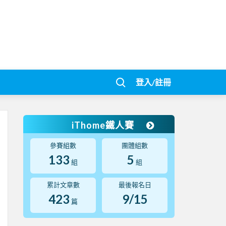
登入/註冊
iThome鐵人賽
參賽組數
團體組數
133
5
組
組
累計文章數
最後報名日
423
9/15
篇