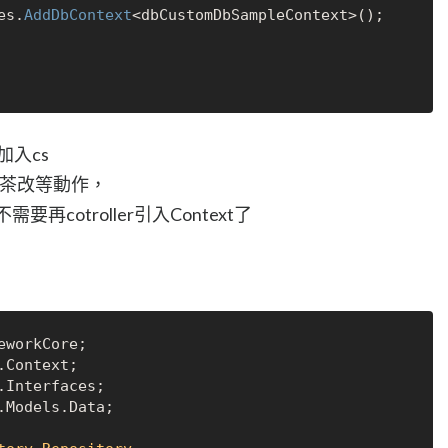
ices.
AddDbContext
<dbCustomDbSampleContext>();

案加入cs
增刪茶改等動作，
要再cotroller引入Context了
Models.Data;
