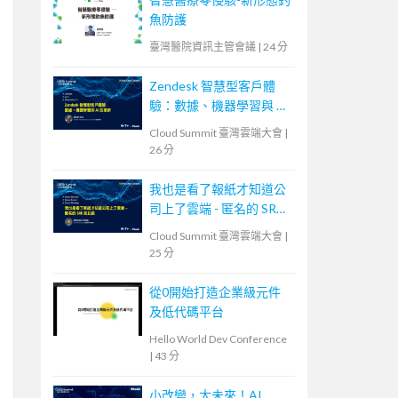
魚防護
臺灣醫院資訊主管會議
|
24 分
Zendesk 智慧型客戶體
驗：數據、機器學習與 AI
的革新
Cloud Summit 臺灣雲端大會
|
26 分
我也是看了報紙才知道公
司上了雲端 - 匿名的 SRE
如此說
Cloud Summit 臺灣雲端大會
|
25 分
從0開始打造企業級元件
及低代碼平台
Hello World Dev Conference
|
43 分
小改變，大未來！AI