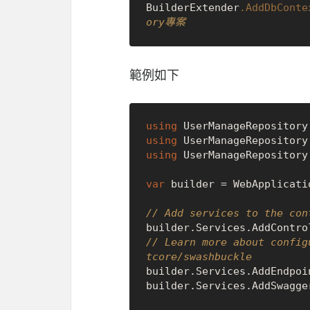
BuilderExtender
.AddDbConte
ory專案
範例如下
using
using
using
 UserManageRepository;
var
 builder = WebApplicati
// Add services to the con
// Learn more about config
tcore/swashbuckle
builder.Services.AddEndpoin
builder.Services.AddSwagger