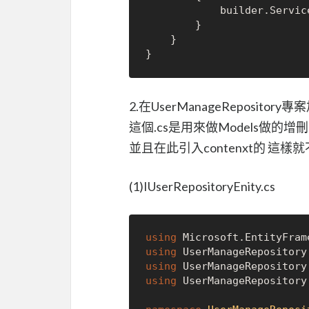
            builder.Serv
        }

    }

2.在UserManageRepository專
這個.cs是用來做Models做的
並且在此引入contenxt的 這樣就不需
(1)IUserRepositoryEnity.cs
using
using
using
using
 UserManageRepository.