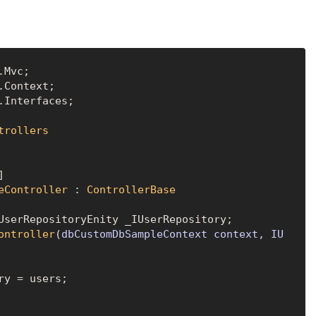
Interfaces;

trollers
]

eController
 : 
ControllerBase
UserRepositoryEnity _IUserRepository;

ontroller
(
dbCustomDbSampleContext context, IU