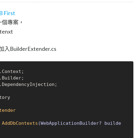
First
至一個專案，
enxt
入BuilderExtender.cs
.DependencyInjection;

ory

tender
AddDbContexts
(WebApplicationBuilder? builde