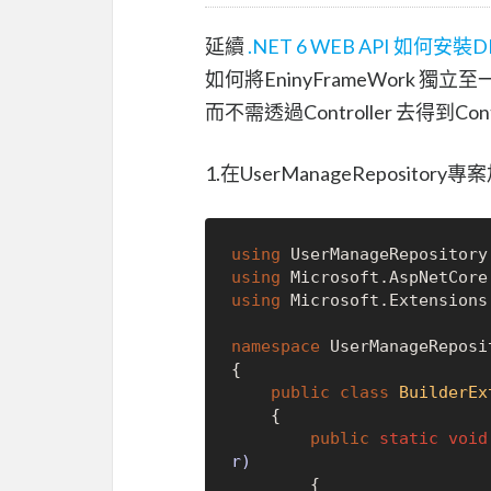
延續
.NET 6 WEB API 如何安裝DB 
如何將EninyFrameWork 獨立
而不需透過Controller 去得到Cont
1.在UserManageRepository專案加
using
using
using
 Microsoft.Extensions
namespace
 UserManageReposit
{

public
class
BuilderEx
    {

public
static
void
r)
{
