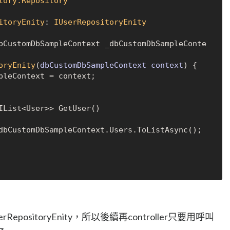
tory.Repository
itoryEnity
: 
IUserRepositoryEnity
bCustomDbSampleContext _dbCustomDbSampleConte
oryEnity
(
dbCustomDbSampleContext context
)
 {

IList<User>> GetUser()

dbCustomDbSampleContext.Users.ToListAsync();

RepositoryEnity，所以後續再controller只要用呼叫