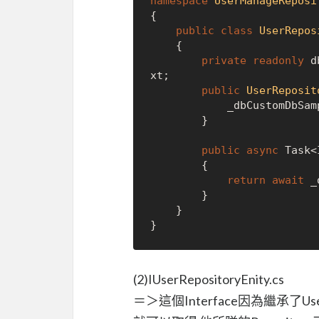
namespace
UserManageReposi
{

public
class
UserRepos
    {

private
readonly
 d
xt;

public
UserReposit
            _dbCustomDbSampleContext = context;

        }

public
async
 Task<
        {

return
await
 _
        }

    }

(2)IUserRepositoryEnity.cs
＝＞這個Interface因為繼承了User