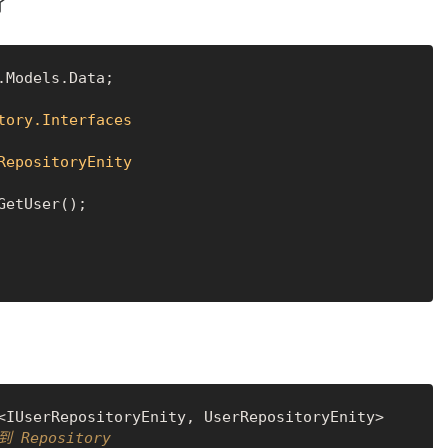
了
Models.Data;

tory.Interfaces
RepositoryEnity
<IUserRepositoryEnity, UserRepositoryEnity>
 Repository