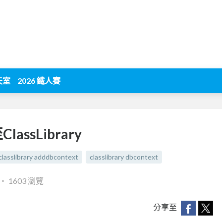
天室
2026 鐵人賽
ClassLibrary
classlibrary adddbcontext
classlibrary dbcontext
‧
1603 瀏覽
分享至