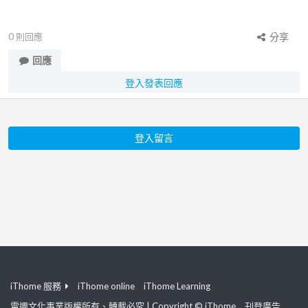
0
則回應
分享
回應
登入發表回應
登入留言
iThome 服務
iThome online
iThome Learning
電週文化事業版權所有、轉載必究 | Copyright © iThome
刊登廣告