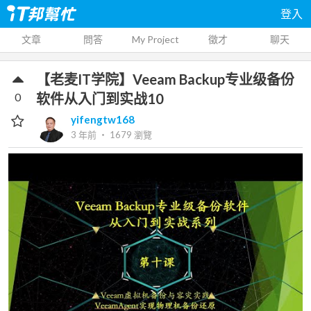
登入
文章
問答
My Project
徵才
聊天
【老麦IT学院】Veeam Backup专业级备份
0
软件从入门到实战10
yifengtw168
3 年前
‧
1679
瀏覽