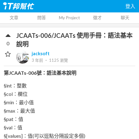
登入
文章
問答
My Project
徵才
聊天
JCAATs-006/JCAATs 使用手冊：語法基本
0
說明
jacksoft
3 年前
‧
1125
瀏覽
第JCAATs-006號：語法基本說明
§int：整數
§col：欄位
§min：最小值
§max：最大值
§pat：值
§val：值
§[values]：值(可以逗點分隔設定多個)