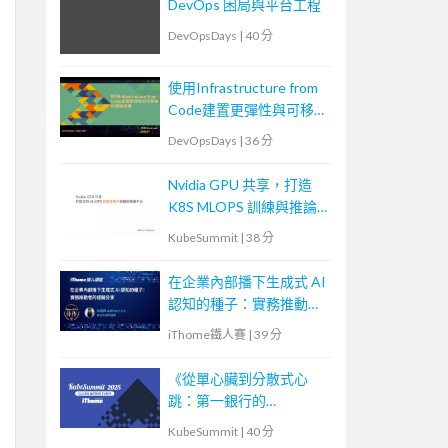
DevOps 困局與平台工程
DevOpsDays
|
40 分
使用Infrastructure from
Code建置更彈性與可移植
的雲端架構
DevOpsDays
|
36 分
Nvidia GPU 共享，打造
K8S MLOPS 訓練與推論
平台
KubeSummit
|
38 分
在企業內部播下生成式 AI
認知的種子：實務推動者
的經驗分享
iThome鐵人賽
|
39 分
《從單心臟到分散式心
跳：第一銀行的
Kubernetes 核心轉型實
KubeSummit
|
40 分
戰》