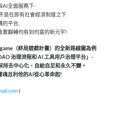
AI全面服務下-
但不是在即有社會經濟制度之下
的平台,
重置翻轉均有到均富的新元宇!
Endgame（終局遊戲計畫）的全新路線圖為例
DAO 治理流程和 AI 工具用戶治理平台」-
將保持去中心化、自給自足和永久不變。
靈魂且利他的AI從心革命起!
ail.com
)