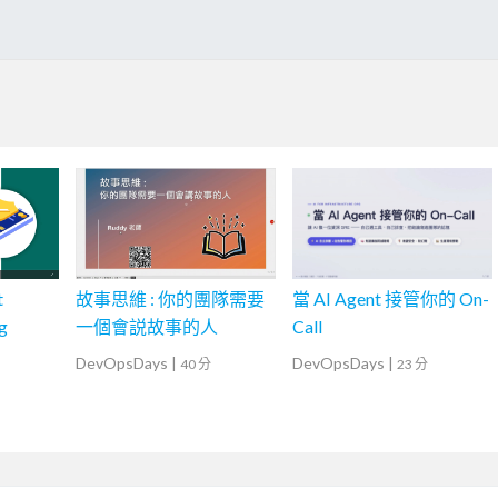
t
故事思維 : 你的團隊需要
當 AI Agent 接管你的 On-
g
一個會説故事的人
Call
DevOpsDays
|
DevOpsDays
|
40 分
23 分