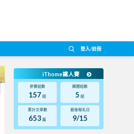
登入/註冊
iThome鐵人賽
參賽組數
團體組數
157
5
組
組
累計文章數
最後報名日
653
9/15
篇