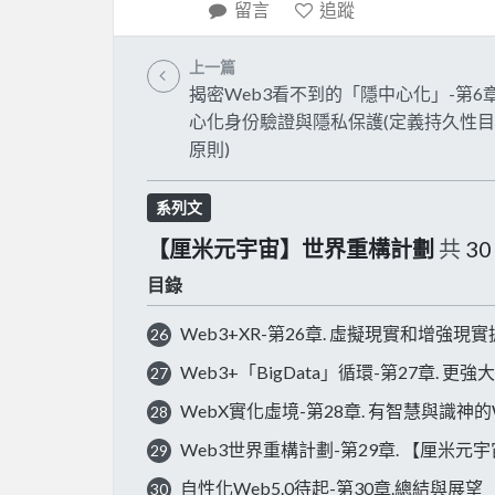
留言
追蹤
上一篇
揭密Web3看不到的「隱中心化」-第6章
心化身份驗證與隱私保護(定義持久性
原則)
系列文
【厘米元宇宙】世界重構計劃
共
30
目錄
Web3+XR-第26章. 虛擬現實和增強現
26
Web3+「BigData」循環-第27章. 
27
WebX實化虛境-第28章. 有智慧與識神的
28
Web3世界重構計劃-第29章. 【厘米元
29
自性化Web5.0待起-第30章.總結與展望
30