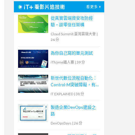
看影片追技術
看更多
從真實雲端資安攻防經
驗，談零信任架構
Cloud Summit 臺灣雲端大會
|
26 分
為你自己寫的單元測試
iThome鐵人賽
|
39 分
新世代數位流程自動化：
Control-M突破障礙，有
效提升IT服務效能、可用
IT EXPLAINED
|
38 分
性與降低營運成本
製造企業DevOps建設之
路
DevOpsDays
|
26 分