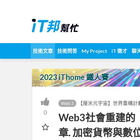
技術文章
技術問答
My Project
iT 徵才
聊
2023 iThome 鐵人賽
【厘米元宇宙】世界重構計
Web 3
0
Web3社會重建的
章. 加密貨幣與數