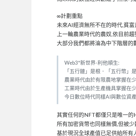
∞計劃重點
未來AI經濟無所不在的時代,貧
上一輪農業時代的農奴,依目前
大部分我們都將淪為中下階層的數
Web3*新世界-利他順生:
「五行鏈」是根．「五行幣」
農業時代由於有限農地掌握在少
工業時代由於生產機具掌握在少
今日數位時代同樣AI與數位資
其實任何的NFT都僅只是唯一的H
所有加密貨幣也同樣無價,但被
基於現況全球產值已足供給所有人