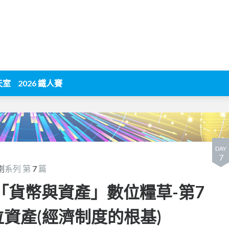
天室
2026 鐵人賽
DAY
7
劃
系列 第
7
篇
「貨幣與資產」數位糧草-第7
位資產(經濟制度的根基)