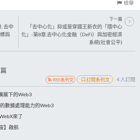
檢舉
下一篇
. 去中
「去中心化」抑或是穿國王新衣的「隱中心
目標與
化」-第8章.去中心化金融（DeFi）與加密經濟
系統(社會公平)
篇
4
人訂閱
訂閱系列文
RSS系列文
實擴展下的Web3
更強大的數據處理能力的Web3
WebX來了
宇宙】啟航