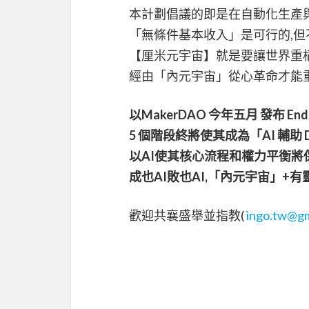
本計劃倡議的即是在自動化生產與
「無條件基本收入」是可行的,
【厘米元宇宙】就是要讓世界重構
經由「內元宇宙」從心革命才能
以MakerDAO 今年五月 發布 
5 個階段終將使其成為「AI 輔助 
以AI使其核心流程和權力平衡
成也AI敗也AI,「內元宇宙」+有
歡迎共襄盛舉並指教(
ingo.tw@gm