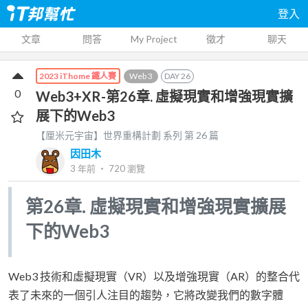
登入
文章
問答
My Project
徵才
聊天
Web 3
DAY
26
2023 iThome 鐵人賽
0
Web3+XR-第26章. 虛擬現實和增強現實擴
展下的Web3
【厘米元宇宙】世界重構計劃
系列 第
26
篇
因田木
3 年前
‧
720
瀏覽
第26章. 虛擬現實和增強現實擴展
下的Web3
Web3 技術和虛擬現實（VR）以及增強現實（AR）的整合代
表了未來的一個引人注目的趨勢，它將改變我們的數字體