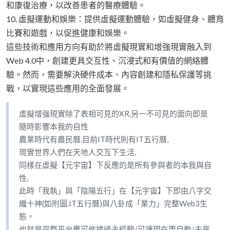
和康復治療，以改善患者的醫療體驗。
10. 虛擬運動和娛樂：提供虛擬運動體驗，如虛擬健身、體育
比賽和遊戲，以促進健康和娛樂。
這些技術和應用方向有助於將虛擬現實和增強現實融入到
Web 4.0中，創建更具交互性、沉浸式和有價值的網絡體
驗。然而，需要解決硬件成本、內容創建和隱私保護等挑
戰，以實現這些應用的全面發展。
虛擬增強現實除了表相可見的XR,另一不可見的面向即是
隨時影響本我的自性
農業時代有農民曆,目前IT時代則有IT五行曆,
現實世界人們在天地人交互下生活,
同樣在虛擬【元宇宙】下反應的是所有參與者的本我與自
性,
此時「我執」與「陰陽五行」在【元宇宙】下即由八字交
織十神(如附圖.IT五行曆)與八卦成「業力」完整Web3生
態。
也就是完整平台應可依據過去經驗/可讓現在更自動/未來