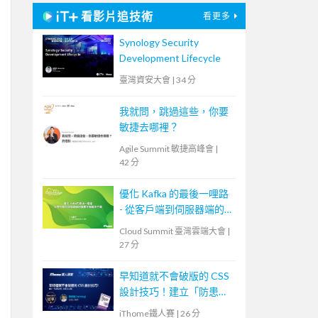
看影片追技術
看更多
Synology Security
Development Lifecycle
臺灣資安大會
|
34 分
我就問，跳過這些，你要
敏捷去哪裡？
Agile Summit 敏捷高峰會
|
42 分
優化 Kafka 的最後一哩路
- 從客戶端到伺服器端的
負載平衡解決方案
Cloud Summit 臺灣雲端大會
|
27 分
早知道就不會破版的 CSS
設計技巧！建立「防患未
然」的匠人心態
iThome鐵人賽
|
26 分