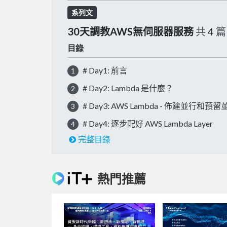
系列文
30天調教AWS無伺服器服務
共
4
篇
目錄
# Day1: 前言
1
# Day2: Lambda 是什麼？
2
# Day3: AWS Lambda - 佈建並行和預留
3
# Day4: 逐步配好 AWS Lambda Layer
4
完整目錄
熱門推薦