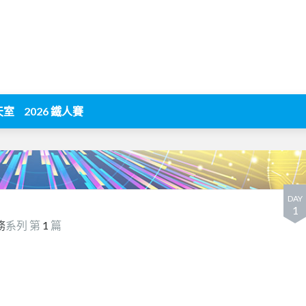
天室
2026 鐵人賽
DAY
1
務
系列 第
1
篇