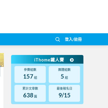
登入/註冊
iThome鐵人賽
參賽組數
團體組數
157
5
組
組
累計文章數
最後報名日
638
9/15
篇