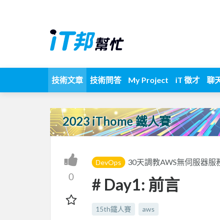
技術文章
技術問答
My Project
iT 徵才
聊
2023 iThome 鐵人賽
30天調教AWS無伺服器服
DevOps
0
# Day1: 前言
15th鐵人賽
aws