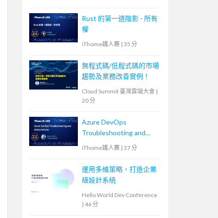
Rust 的第一道陰影 - 所有
權
iThome鐵人賽
|
35 分
無程式碼/低程式碼的市場
趨勢及業務改善實例！
Cloud Summit 臺灣雲端大會
|
20 分
Azure DevOps
Troubleshooting and
best practices
iThome鐵人賽
|
37 分
運用多維策略，打造企業
級設計系統
Hello World Dev Conference
|
46 分