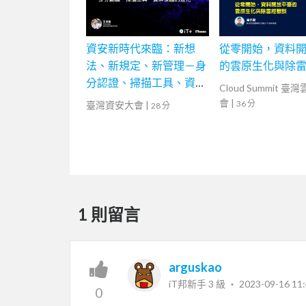
資安新時代來臨：新想
從零開始，資料
法、新規定、新管理－身
的雲原生化與除
分認證、掃描工具、資料
Cloud Summit 臺
保護的進化
會
|
36 分
臺灣資安大會
|
28 分
1 則留言
arguskao
iT邦新手 3 級 ‧
2023-09-16 11:
0