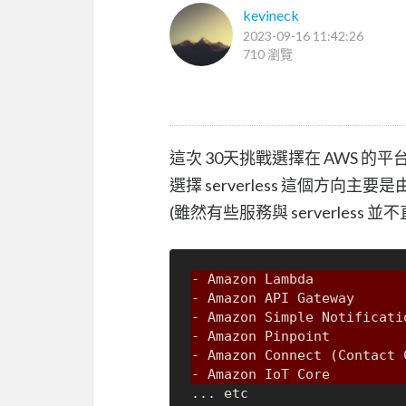
kevineck
2023-09-16 11:42:26
710 瀏覽
這次 30天挑戰選擇在 AWS 
選擇 serverless 這個方
(雖然有些服務與 serverless 並
- Amazon Lambda
- Amazon API Gateway
- Amazon Simple Notificati
- Amazon Pinpoint
- Amazon Connect (Contact 
- Amazon IoT Core