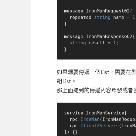
message IronManRequest02{

  repeated 
string
 name = 
1
}

message IronManResponse02{

string
 result = 
1
;

如果想要傳遞一個List，需要在
組List。
那上面提到的傳遞內容單發或者
service IronManService{

  rpc 
IronMan
(IronManReque
  rpc 
Client2Servers
(IronM
1) {}
