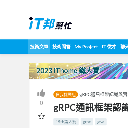
技術文章
技術問答
My Project
iT 徵才
聊
2023 iThome 鐵人賽
gRPC通訊框架認識與實
自我挑戰組
0
gRPC通訊框架認識
15th鐵人賽
grpc
java