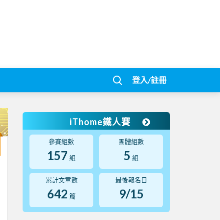
登入/註冊
iThome鐵人賽
參賽組數
團體組數
157
5
組
組
累計文章數
最後報名日
642
9/15
篇