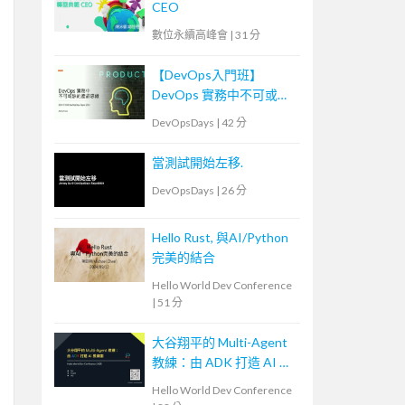
CEO
數位永續高峰會
|
31 分
【DevOps入門班】
DevOps 實務中不可或缺
的產品思維
DevOpsDays
|
42 分
當測試開始左移.
DevOpsDays
|
26 分
Hello Rust, 與AI/Python
完美的結合
Hello World Dev Conference
|
51 分
大谷翔平的 Multi-Agent
教練：由 ADK 打造 AI 教
練團
Hello World Dev Conference