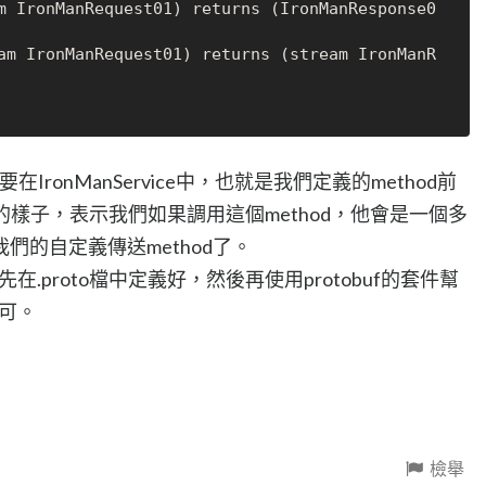
m IronManRequest01) returns (IronManResponse0
am IronManRequest01) returns (stream IronManR
在IronManService中，也就是我們定義的method前
示的樣子，表示我們如果調用這個method，他會是一個多
們的自定義傳送method了。
在.proto檔中定義好，然後再使用protobuf的套件幫
即可。
檢舉