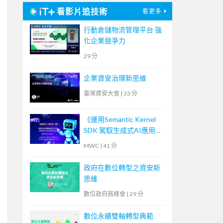
看影片追技術
看更多
行動倉儲物流管理平台 強
化企業競爭力
29 分
企業資安治理新思維
臺灣資安大會
|
33 分
《運用Semantic Kernel
SDK 駕馭生成式AI應用的
提示工程(Prompt
MWC
|
41 分
Engineering)》
政府在數位轉型之資安新
思維
數位政府高峰會
|
29 分
數位永續雙軸轉型典範