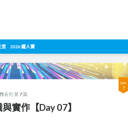
天室
2026 鐵人賽
DAY
7
作
系列 第
7
篇
與實作【Day 07】