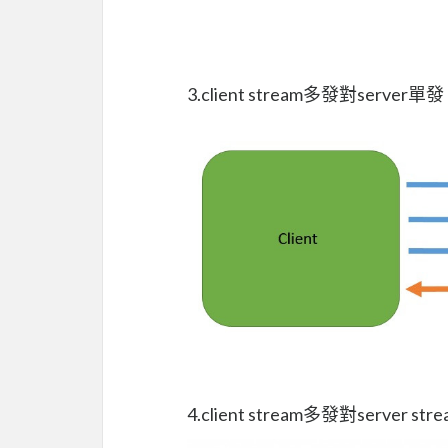
3.client stream多發對server單發
4.client stream多發對server st