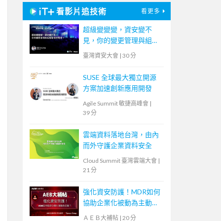
看影片追技術
看更多
超級變變變，資安變不
見，你的變更管理與組態
管理去哪裡？
臺灣資安大會
|
30 分
SUSE 全球最大獨立開源
方案加速創新應用開發
Agile Summit 敏捷高峰會
|
39 分
雲端資料落地台灣，由內
而外守護企業資料安全
Cloud Summit 臺灣雲端大會
|
21 分
強化資安防護！MDR如何
協助企業化被動為主動？
【宏碁資訊網路學堂】
ＡＥＢ大補帖
|
20 分