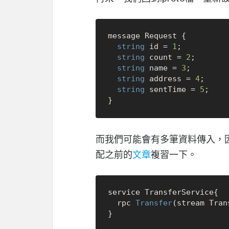
message Request {

string
 id = 
1
;

string
 count = 
2
;

string
 name = 
3
;

string
 address = 
4
;

string
 sentTime = 
5
;

而我們可能會有多筆資料傳入，因此
配之前的
文章
複習一下。
service TransferService{

  rpc 
Transfer
(stream Tran