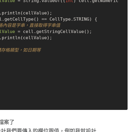
lValue
=
 String.valueOf((
int
) cell.getNumeric
l.getCellType() == CellType.STRING) {

存格內容是字串，直接取得字串值
lValue
=
 cell.getStringCellValue();

儲存格類型，如日期等
l檔案了
重新設計我們要傳入的欄位跟值，例如我就設計