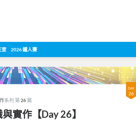
天室
2026 鐵人賽
DAY
26
作
系列 第
26
篇
與實作【Day 26】