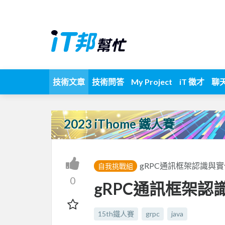
技術文章
技術問答
My Project
iT 徵才
聊
2023 iThome 鐵人賽
gRPC通訊框架認識與實
自我挑戰組
0
gRPC通訊框架認識
15th鐵人賽
grpc
java