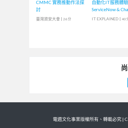
CMMC 實務推動作法探
自動化IT服務體驗 -
討
ServiceNow & Ch
臺灣資安大會
|
IT EXPLAINED
|
26 分
40 
尚
電週文化事業版權所有、轉載必究 | Copy