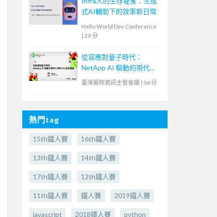
Infra人的生存祕笈：生成
式AI輔助下的效率新日常
Hello World Dev Conference
|
29 分
從容應對量子時代：
NetApp AI 驅動的現代化
資料中心安全藍圖
臺灣醫院資訊主管會議
|
36 分
熱門tag
15th鐵人賽
16th鐵人賽
13th鐵人賽
14th鐵人賽
17th鐵人賽
12th鐵人賽
11th鐵人賽
鐵人賽
2019鐵人賽
javascript
2018鐵人賽
python