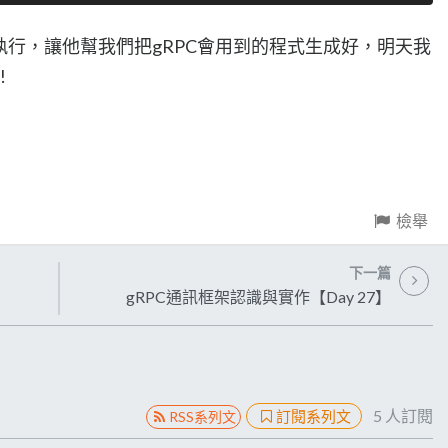
uf執行，讓他幫我們把gRPC會用到的程式生成好，明天我
!
檢舉
下一篇
gRPC通訊框架認識與實作【Day 27】
5
人訂閱
訂閱系列文
RSS系列文