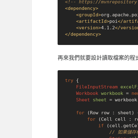
<!-- https://mvnrepository
<
dependency
>
<
groupId
>
org.apache.po
<
artifactId
>
poi
</
artif
<
version
>
4.1.2
</
versio
</
dependency
>
再來我們就要設計讀取檔案的程式
try
 {

FileInputStream
excelF
Workbook
workbook
=
ne
Sheet
sheet
=
 workbook
for
 (Row row : sheet) {
for
 (Cell cell : ro
if
 (cell.getCe
// 如果儲