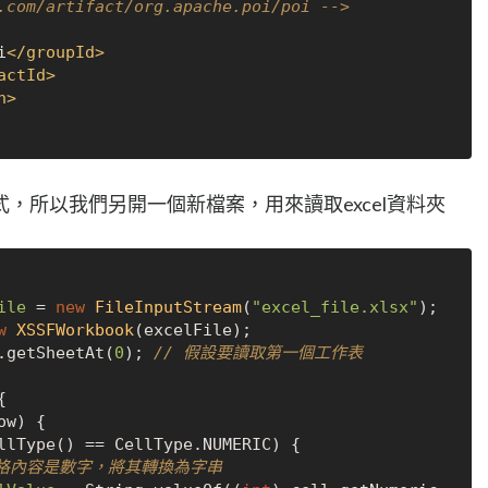
.com/artifact/org.apache.poi/poi -->
i
</
groupId
>
actId
>
n
>
，所以我們另開一個新檔案，用來讀取excel資料夾
ile
=
new
FileInputStream
(
"excel_file.xlsx"
);

w
XSSFWorkbook
(excelFile);

.getSheetAt(
0
); 
// 假設要讀取第一個工作表


w) {

llType() == CellType.NUMERIC) {

存格內容是數字，將其轉換為字串