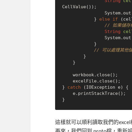
String
cel
CellValue());

                System.out.println(cellValue);

            } 
else
if
 (cel
// 如果儲
String
cel
                System.out.println(cellValue);

            }

// 可以處理其他
        }

    }

    workbook.close();

    excelFile.close();

} 
catch
 (IOException e) {

    e.printStackTrace();

這樣就可以順利讀取我們的exce
再來，我們回到.proto檔，