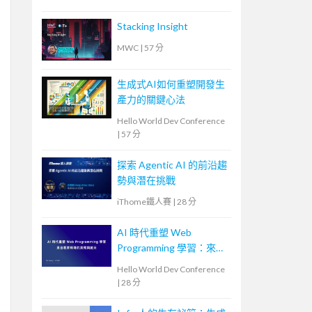
Stacking Insight
MWC
|
57 分
生成式AI如何重塑開發生
產力的關鍵心法
Hello World Dev Conference
|
57 分
探索 Agentic AI 的前沿趨
勢與潛在挑戰
iThome鐵人賽
|
28 分
AI 時代重塑 Web
Programming 學習：來自
教育現場的洞察與啟示
Hello World Dev Conference
|
28 分