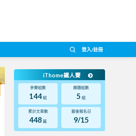
登入/註冊
iThome鐵人賽
參賽組數
團體組數
144
5
組
組
累計文章數
最後報名日
448
9/15
篇