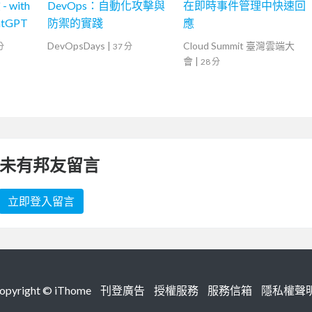
 with
DevOps：自動化攻擊與
在即時事件管理中快速回
atGPT
防禦的實踐
應
DevOpsDays
|
Cloud Summit 臺灣雲端大
分
37 分
會
|
28 分
未有邦友留言
立即登入留言
right ©
iThome
刊登廣告
授權服務
服務信箱
隱私權聲