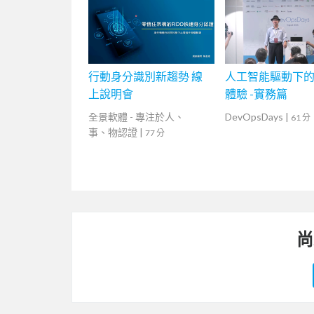
行動身分識別新趨勢 線
人工智能驅動下
上說明會
體驗 -實務篇
全景軟體 - 專注於人、
DevOpsDays
|
61 分
事、物認證
|
77 分
尚