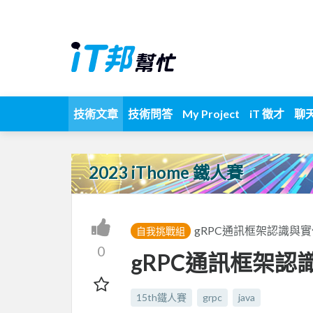
技術文章
技術問答
My Project
iT 徵才
聊
2023 iThome 鐵人賽
gRPC通訊框架認識與實
自我挑戰組
0
gRPC通訊框架認識
15th鐵人賽
grpc
java