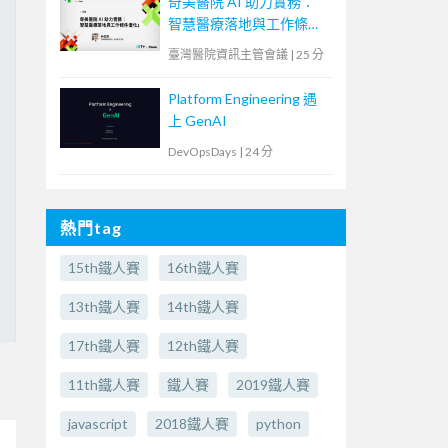
奇美醫院 AI 助力實務：
智慧醫療落地與工作條件
優化
臺灣醫院資訊主管會議
|
25 分
Platform Engineering 遇
上 GenAI
DevOpsDays
|
24 分
熱門tag
15th鐵人賽
16th鐵人賽
13th鐵人賽
14th鐵人賽
17th鐵人賽
12th鐵人賽
11th鐵人賽
鐵人賽
2019鐵人賽
javascript
2018鐵人賽
python