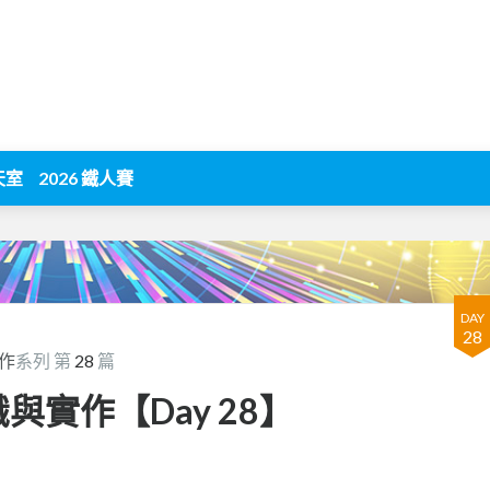
天室
2026 鐵人賽
DAY
28
作
系列 第
28
篇
與實作【Day 28】