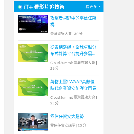
看影片追技術
看更多
攻擊者視野中的零信任架
構
臺灣資安大會
|
30 分
從雲到邊緣，全球卓越分
布式計算平台提升多雲體
驗
Cloud Summit 臺灣雲端大會
|
26 分
萬物上雲! WAAP高數位
時代企業資安防護守門員!
Cloud Summit 臺灣雲端大會
|
25 分
零信任資安大趨勢
零信任資安講堂
|
35 分