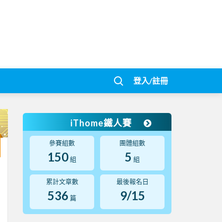
登入/註冊
iThome鐵人賽
參賽組數
團體組數
150
5
組
組
累計文章數
最後報名日
536
9/15
篇