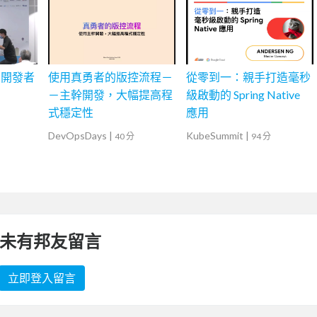
的開發者
使用真勇者的版控流程－
從零到一：親手打造毫秒
－主幹開發，大幅提高程
級啟動的 Spring Native
式穩定性
應用
DevOpsDays
|
KubeSummit
|
40 分
94 分
未有邦友留言
立即登入留言