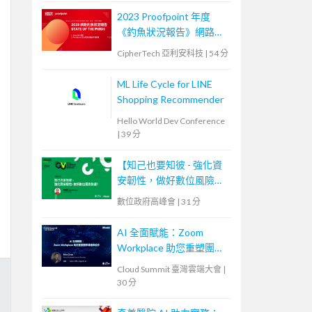
2023 Proofpoint 年度
《釣魚狀況報告》網路研
討會
CipherTech 亞利安科技
|
54 分
ML Life Cycle for LINE
Shopping Recommender
Hello World Dev Conference
|
39 分
【知己也要知彼 - 強化資
安韌性，做好數位風險防
護！】
數位政府高峰會
|
31 分
AI 全面賦能：Zoom
Workplace 助您重塑團隊
溝通與協作
Cloud Summit 臺灣雲端大會
|
30 分