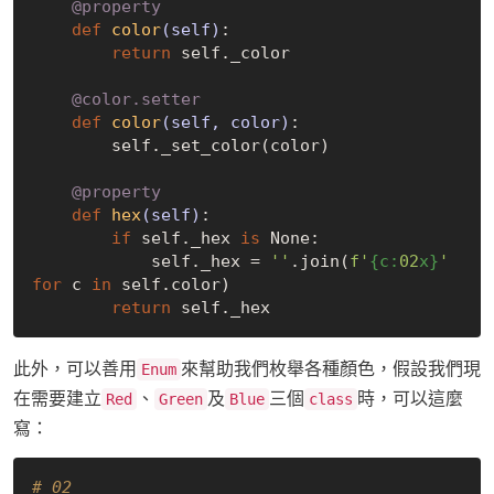
    @property
def
color
(self)
:
return
 self._color

    @color.setter
def
color
(self, color)
:
        self._set_color(color)

    @property
def
hex
(self)
:
if
 self._hex 
is
None
:

            self._hex = 
''
.join(
f'
{c:
02
x}
'
for
 c 
in
 self.color)

return
此外，可以善用
來幫助我們枚舉各種顏色，假設我們現
Enum
在需要建立
、
及
三個
時，可以這麼
Red
Green
Blue
class
寫：
# 02