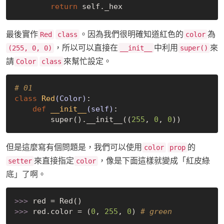
return
最後實作
。因為我們很明確知道紅色的
為
Red
class
color
，所以可以直接在
中利用
來
(255, 0, 0)
__init__
super()
請
來幫忙設定。
Color
class
# 01
class
Red
(Color)
:
def
__init__
(self)
:
        super().__init__((
255
, 
0
, 
0
但是這麼寫有個問題是，我們可以使用
的
color
prop
來直接指定
，像是下面這樣就變成「紅皮綠
setter
color
底」了啊。
>>> 
>>> 
red.color = (
0
, 
255
, 
0
) 
# green 