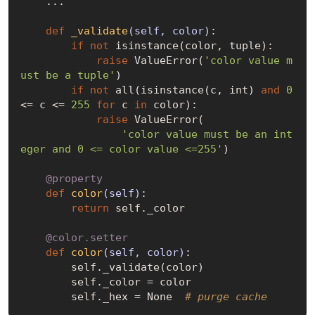
    ...

def
_validate
(self, color)
:
if
not
 isinstance(color, tuple):

raise
 ValueError(
'color value m
ust be a tuple'
)

if
not
 all(isinstance(c, int) 
and
0
<= c <= 
255
for
 c 
in
 color):

raise
 ValueError(

'color value must be an int
eger and 0 <= color value <=255'
)

    @property
def
color
(self)
:
return
 self._color

    @color.setter
def
color
(self, color)
:
        self._validate(color)

        self._color = color

        self._hex = 
None
# purge cache