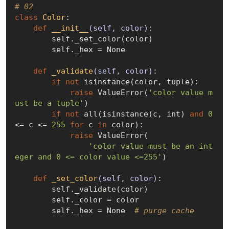
# 02
class
Color
:
def
__init__
(self, color)
:
        self._set_color(color)

        self._hex = 
None
def
_validate
(self, color)
:
if
not
 isinstance(color, tuple):

raise
 ValueError(
'color value m
ust be a tuple'
)

if
not
 all(isinstance(c, int) 
and
0
<= c <= 
255
for
 c 
in
 color):

raise
 ValueError(

'color value must be an int
eger and 0 <= color value <=255'
)

def
_set_color
(self, color)
:
        self._validate(color)

        self._color = color

        self._hex = 
None
# purge cache