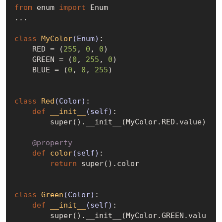
from
 enum 
import
 Enum

...

class
MyColor
(Enum)
:
    RED = (
255
, 
0
, 
0
)

    GREEN = (
0
, 
255
, 
0
)

    BLUE = (
0
, 
0
, 
255
)

class
Red
(Color)
:
def
__init__
(self)
:
        super().__init__(MyColor.RED.value)

    @property
def
color
(self)
:
return
 super().color

class
Green
(Color)
:
def
__init__
(self)
:
        super().__init__(MyColor.GREEN.valu