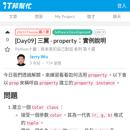
登入
文章
問答
My Project
徵才
聊天
Software Development
DAY
9
2023 iThome 鐵人賽
0
[Day09] 三翼 - property：實例說明
Python十翼：與未來的自己對話
系列 第
9
篇
Jerry Wu
3 年前
‧
714
瀏覽
今日我們透過解題，來練習看看如何活用
。以下會
property
以
來稱呼由
建立的
。
prop
property
property
instance
問題
建立一個
：
Color
class
接受一個參數
，其為一代表
格式
color
(r, g, b)
的
。
tuple