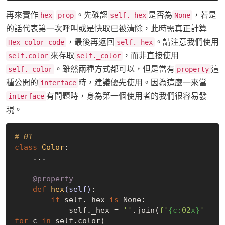
再來實作
。先確認
是否為
，若是
hex
prop
self._hex
None
的話代表第一次呼叫或是快取已被清除，此時需真正計算
，最後再返回
。請注意我們使用
Hex color code
self._hex
來存取
，而非直接使用
self.color
self._color
。雖然兩種方式都可以，但是當有
這
self._color
property
種公開的
時，建議優先使用。因為這麼一來當
interface
有問題時，身為第一個使用者的我們很容易發
interface
現。
# 01
class
Color
:
    ...

    @property
def
hex
(self)
:
if
 self._hex 
is
None
:

            self._hex = 
''
.join(
f'
{c:
02
x}
'
for
 c 
in
 self.color)
