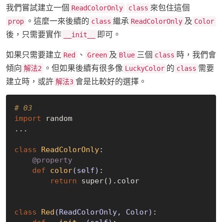
我們嘗試建立一個
來包住這個
ReadColorOnly
class
。這麼一來後續的
繼承
及
prop
class
ReadColorOnly
Color
後，只需要實作
即可。
__init__
如果只需要建立
、
及
三個
時，我們會
Red
Green
Blue
class
傾向
。但如果後續有很多像
的
需要
解法2
LuckyColor
class
建立時，或許
會是比較好的選擇。
解法3
# 03
import
 random

...

class
ReadColorOnly
:
    @property
def
color
(self)
:
return
 super().color

class
Red
(ReadColorOnly, Color)
: