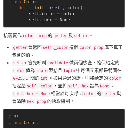
class
Color
:
def
__init__
(self, color)
:
        self.color = color

        self._hex = 
None
接著實作
的
及
。
color
prop
getter
setter
會返回
這個
底下真正
getter
self._color
color
prop
包含的值。
會先呼叫
做兩個檢查，確保給定的
setter
_validate
值為
型態且
中每個元素都是範圍在
color
tuple
tuple
之間的
。如果通過的話，則將給定的
0~255
int
color
指定給
，並將
設為
。
self._color
self._hex
None
相當於每次呼叫
的
時
self._hex = None
color
setter
會清除
的快取機制。
hex
prop
# 01
class
Color
: