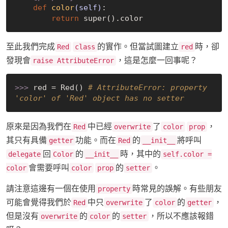
def
color
(self)
:
return
至此我們完成
的實作。但當試圖建立
時，卻
Red
class
red
發現會
，這是怎麼一回事呢？
raise AttributeError
>>> 
red = Red() 
# AttributeError: property 
'color' of 'Red' object has no setter
原來是因為我們在
中已經
了
，
Red
overwrite
color
prop
其只有具備
功能。而在
的
將呼叫
getter
Red
__init__
回
的
時，其中的
delegate
Color
__init__
self.color =
會需要呼叫
的
。
color
color
prop
setter
請注意這邊有一個在使用
時常見的誤解。有些朋友
property
可能會覺得我們於
中只
了
的
，
Red
overwrite
color
getter
但是沒有
的
的
，所以不應該報錯
overwrite
color
setter