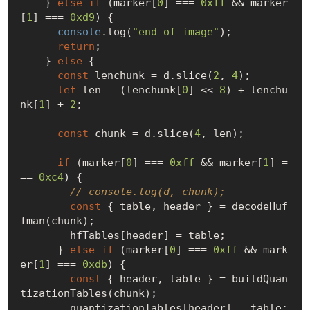
    } 
else
if
 (marker[
0
] === 
0xff
 && marker
[
1
] === 
0xd9
) {

console
.log(
"end of image"
);

return
;

    } 
else
 {

const
 lenchunk = d.slice(
2
, 
4
);

let
 len = (lenchunk[
0
] << 
8
) + lenchu
nk[
1
] + 
2
;

const
 chunk = d.slice(
4
, len);

if
 (marker[
0
] === 
0xff
 && marker[
1
] =
== 
0xc4
) {

// console.log(d, chunk);
const
 { table, header } = decodeHuf
fman(chunk);

        hfTables[header] = table;

      } 
else
if
 (marker[
0
] === 
0xff
 && mark
er[
1
] === 
0xdb
) {

const
 { header, table } = buildQuan
tizationTables(chunk);

        quantizationTables[header] = table;
