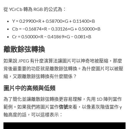
從 YCrCb 轉為 RGB 的公式為：
Y = 0.29900×R + 0.58700×G + 0.11400×B
Cb = −0.16874×R − 0.33126×G + 0.50000×B
Cr = 0.50000×R − 0.41869×G − 0.081×B
離散餘弦轉換
如果說 JPEG 有什麼演算法讓圖片可以神奇地被壓縮，那麼
背後最重要的功臣就是離散餘弦轉換。為什麼圖片可以被壓
縮，又跟離散餘弦轉換有什麼關係？
圖片中的高頻與低頻
為了簡化並讓離散餘弦轉換更容易理解，先用 1D 陣列當作
範例。如果我們將圖片當作
信號
來看，以像素灰階值當作 y
軸高度的話，可以這樣表示：