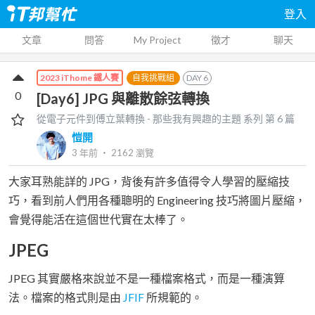
登入
文章
問答
My Project
徵才
聊天
自我挑戰組
DAY
6
2023 iThome 鐵人賽
0
[Day6] JPG 與離散餘弦轉換
從電子元件到傅立葉轉換 - 那些我有興趣的主題
系列 第
6
篇
愷開
3 年前
‧
2162
瀏覽
大家耳熟能詳的 JPG，背後有許多值得令人學習的壓縮技
巧，看到前人們用各種聰明的 Engineering 技巧將圖片壓縮，
會覺得能活在這個世代實在太棒了。
JPEG
JPEG 其實嚴格來說並不是一種檔案格式，而是一種演算
法。檔案的格式則是由
JFIF
所規範的。