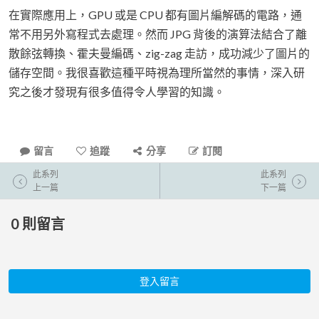
在實際應用上，GPU 或是 CPU 都有圖片編解碼的電路，通
常不用另外寫程式去處理。然而 JPG 背後的演算法結合了離
散餘弦轉換、霍夫曼編碼、zig-zag 走訪，成功減少了圖片的
儲存空間。我很喜歡這種平時視為理所當然的事情，深入研
究之後才發現有很多值得令人學習的知識。
留言
追蹤
分享
訂閱
此系列
此系列
上一篇
下一篇
0
則留言
登入留言