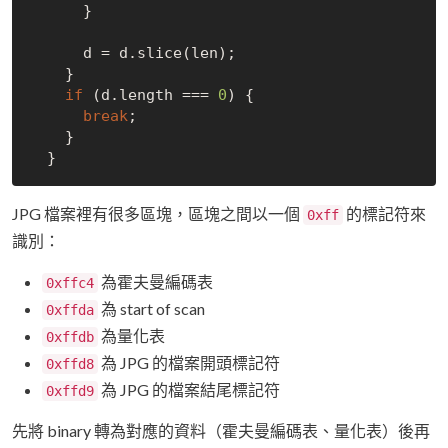
      }

      d = d.slice(len);

    }

if
 (d.length === 
0
) {

break
;

    }

JPG 檔案裡有很多區塊，區塊之間以一個
的標記符來
0xff
識別：
為霍夫曼編碼表
0xffc4
為 start of scan
0xffda
為量化表
0xffdb
為 JPG 的檔案開頭標記符
0xffd8
為 JPG 的檔案結尾標記符
0xffd9
先將 binary 轉為對應的資料（霍夫曼編碼表、量化表）後再