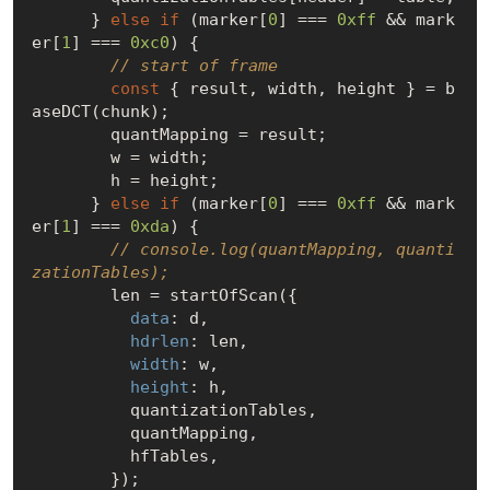
      } 
else
if
 (marker[
0
] === 
0xff
 && mark
er[
1
] === 
0xc0
) {

// start of frame
const
 { result, width, height } = b
aseDCT(chunk);

        quantMapping = result;

        w = width;

        h = height;

      } 
else
if
 (marker[
0
] === 
0xff
 && mark
er[
1
] === 
0xda
) {

// console.log(quantMapping, quanti
zationTables);
        len = startOfScan({

data
: d,

hdrlen
: len,

width
: w,

height
: h,

          quantizationTables,

          quantMapping,

          hfTables,

        });
