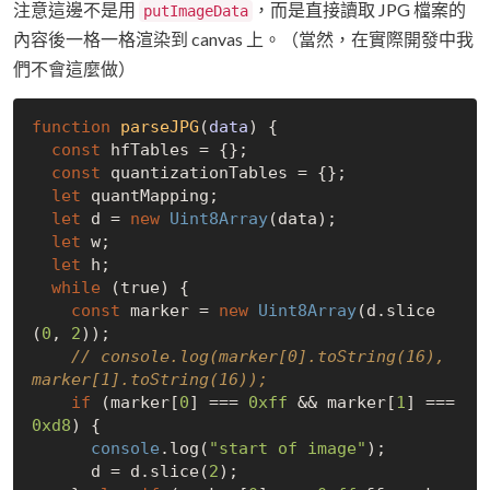
注意這邊不是用
，而是直接讀取 JPG 檔案的
putImageData
內容後一格一格渲染到 canvas 上。（當然，在實際開發中我
們不會這麼做）
function
parseJPG
(
data
) 
{

const
 hfTables = {};

const
 quantizationTables = {};

let
 quantMapping;

let
 d = 
new
Uint8Array
(data);

let
 w;

let
 h;

while
 (
true
) {

const
 marker = 
new
Uint8Array
(d.slice
(
0
, 
2
));

// console.log(marker[0].toString(16), 
marker[1].toString(16));
if
 (marker[
0
] === 
0xff
 && marker[
1
] === 
0xd8
) {

console
.log(
"start of image"
);

      d = d.slice(
2
);
