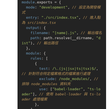
module
.exports = {

mode
: 
"development"
, 
// 設定為開發模
式
entry
: 
"./src/index.tsx"
, 
// 進入點
為 src/index.tsx
output
: {

filename
: 
"[name].js"
, 
// 輸出檔名
path
: path.resolve(__dirname, 
"d
ist"
), 
// 輸出路徑
  },

module
: {

rules
: [

      {

test
: 
/\.(js|jsx|ts|tsx)$/
, 
// 針對符合特定檔案格式的檔案進行處理
exclude
: 
/node_modules/
, 
// 
排除 node_modules 資料夾
use
: [
"babel-loader"
, 
"ts-lo
ader"
], 
// 使用 babel-loader 與 ts-lo
ader 處理檔案
      },
