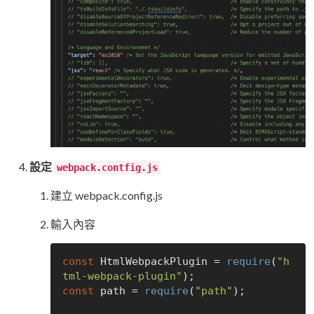
設定
webpack.contfig.js
建立 webpack.config.js
輸入內容
const
 HtmlWebpackPlugin = 
require
(
"h
tml-webpack-plugin"
const
 path = 
require
(
"path"
);
