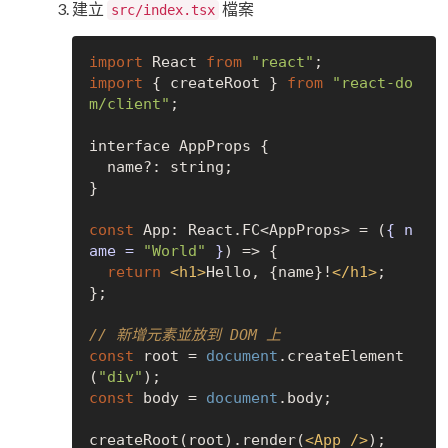
建立
檔案
src/index.tsx
import
 React 
from
"react"
import
 { createRoot } 
from
"react-do
m/client"
;

interface AppProps {

  name?: string;

}

const
 App: React.FC<AppProps> = 
(
{ n
ame = 
"World"
 }
) =>
 {

return
<
h1
>
Hello, {name}!
</
h1
>
;

};

// 新增元素並放到 DOM 上
const
 root = 
document
.createElement
(
"div"
const
 body = 
document
.body;

createRoot(root).render(
<
App
 />
);
