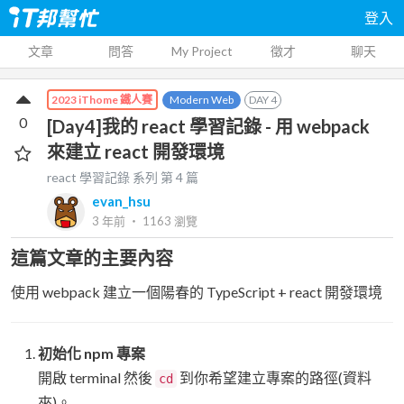
登入
文章
問答
My Project
徵才
聊天
Modern Web
DAY
4
2023 iThome 鐵人賽
0
[Day4]我的 react 學習記錄 - 用 webpack
來建立 react 開發環境
react 學習記錄
系列 第
4
篇
evan_hsu
3 年前
‧
1163
瀏覽
這篇文章的主要內容
使用 webpack 建立一個陽春的 TypeScript + react 開發環境
初始化 npm 專案
開啟 terminal 然後
到你希望建立專案的路徑(資料
cd
夾)。