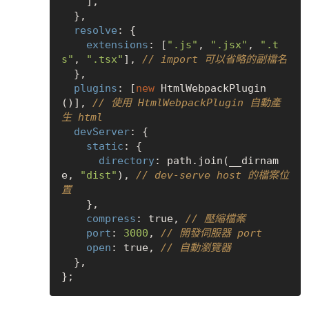
    ],

  },

resolve
: {

extensions
: [
".js"
, 
".jsx"
, 
".t
s"
, 
".tsx"
], 
// import 可以省略的副檔名
  },

plugins
: [
new
 HtmlWebpackPlugin
()], 
// 使用 HtmlWebpackPlugin 自動產
生 html
devServer
: {

static
: {

directory
: path.join(__dirnam
e, 
"dist"
), 
// dev-serve host 的檔案位
置
    },

compress
: 
true
, 
// 壓縮檔案
port
: 
3000
, 
// 開發伺服器 port
open
: 
true
, 
// 自動瀏覽器
  },
