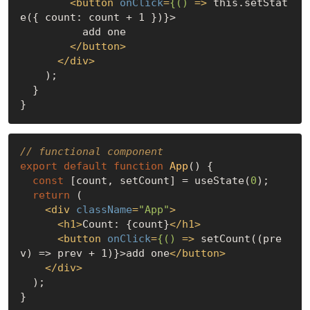
<
button
onClick
=
{()
 =>
 this.setStat
e({ count: count + 1 })}>

          add one

</
button
>
</
div
>
    );

  }

// functional component
export
default
function
App
(
) 
{

const
 [count, setCount] = useState(
0
);

return
 (

<
div
className
=
"App"
>
<
h1
>
Count: {count}
</
h1
>
<
button
onClick
=
{()
 =>
 setCount((pre
v) => prev + 1)}>add one
</
button
>
</
div
>
  );
