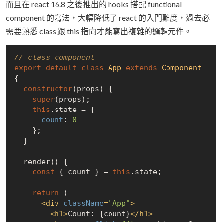
而且在 react 16.8 之後推出的 hooks 搭配 functional
component 的寫法，大幅降低了 react 的入門難度，過去必
需要熟悉 class 跟 this 指向才能寫出複雜的邏輯元件。
// class component
export
default
class
App
extends
Component
{

constructor
(props) {

super
(props);

this
.state = {

count
: 
0
    };

  }

  render() {

const
 { count } = 
this
.state;

return
 (

<
div
className
=
"App"
>
<
h1
>
Count: {count}
</
h1
>