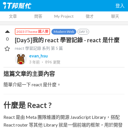
登入
文章
問答
My Project
徵才
聊天
Modern Web
DAY
5
2023 iThome 鐵人賽
0
[Day5]我的 react 學習記錄 - react 是什麼
react 學習記錄
系列 第
5
篇
evan_hsu
3 年前
‧
896
瀏覽
這篇文章的主要內容
簡單介紹一下 react 是什麼。
什麼是 React ?
React 是由 Meta 團隊維護的開源 JavaScript Library，搭配
React router 等其他 Library 就是一個前端的框架，用於開發