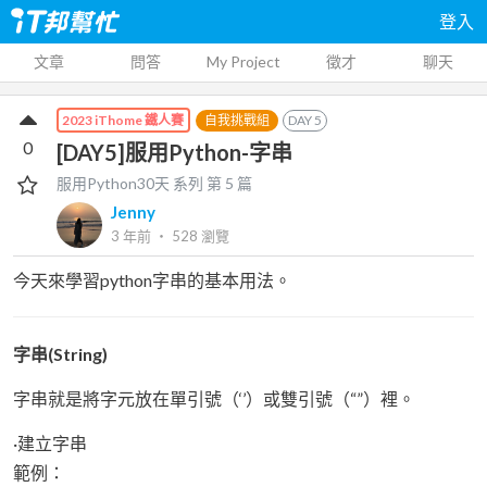
登入
文章
問答
My Project
徵才
聊天
自我挑戰組
DAY
5
2023 iThome 鐵人賽
0
[DAY5]服用Python-字串
服用Python30天
系列 第
5
篇
Jenny
3 年前
‧
528
瀏覽
今天來學習python字串的基本用法。
字串(String)
字串就是將字元放在單引號（‘’）或雙引號（“”）裡。
·建立字串
範例：