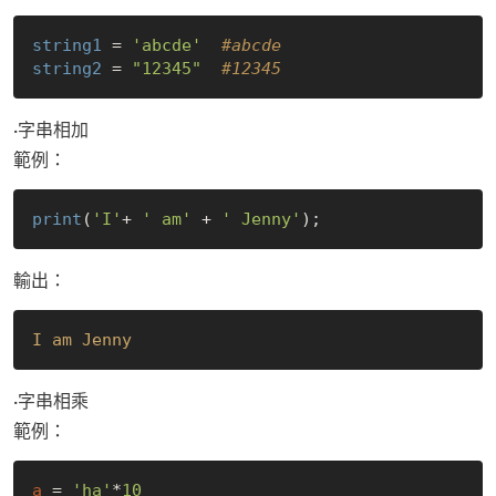
string1
 = 
'abcde'
#abcde
string2
 = 
"12345"
#12345
·字串相加
範例：
print
(
'I'
+ 
' am'
 + 
' Jenny'
輸出：
I am Jenny
·字串相乘
範例：
a
 = 
'ha'
*
10