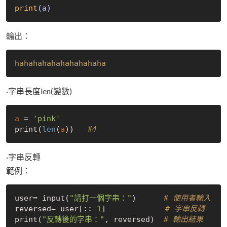
print
(a)
輸出：
hahahahahahahahahaha
·字串長度len(變數)
a
 = 
'pink'
print(
len
(
a
))   
#4
·字串反轉
範例：
user
= input(
"請打一個字串："
)      
# 使用者輸入
reversed= 
user
[::-
1
]             
# 字串反轉
print
(
"反轉後的字串："
, reversed)  
# 輸出結果