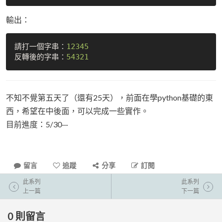
輸出：
請打一個字串：
12345
反轉後的字串：
54321
不知不覺第五天了（還有25天），前面在學python基礎的東
西，希望在中後面，可以完成一些實作。
目前進度：5/30···
留言
追蹤
分享
訂閱
此系列
此系列
上一篇
下一篇
0
則留言