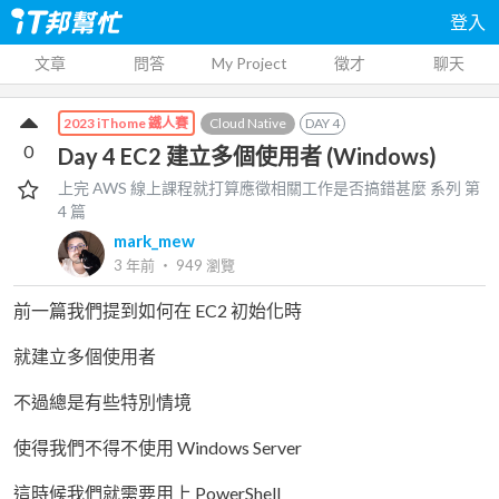
登入
文章
問答
My Project
徵才
聊天
Cloud Native
DAY
4
2023 iThome 鐵人賽
0
Day 4 EC2 建立多個使用者 (Windows)
上完 AWS 線上課程就打算應徵相關工作是否搞錯甚麼
系列 第
4
篇
mark_mew
3 年前
‧
949
瀏覽
前一篇我們提到如何在 EC2 初始化時
就建立多個使用者
不過總是有些特別情境
使得我們不得不使用 Windows Server
這時候我們就需要用上 PowerShell