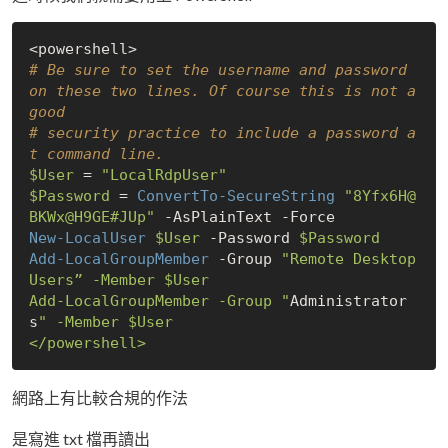
# Be sure to set the username and password 
on these two lines. Of course this is not a 
good
# security practice to include a password a
t command line.
$User
 = 
"LocalRdpUser"
$Password
 = 
ConvertTo-SecureString
"8Yfx6H@
BKWx@H9GE#JUp"
-AsPlainText
-Force
New-LocalUser
$User
-Password
$Password
Add-LocalGroupMember
-Group
"Remote Desktop 
Users” -Member 
$User
Add-LocalGroupMember -Group "
Administrator
s
" -Member 
$User
網路上有比較合規的作法
是寫進 txt 檔再讀出