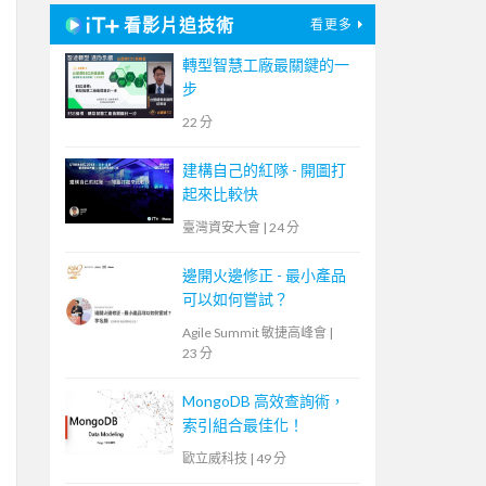
看影片追技術
看更多
轉型智慧工廠最關鍵的一
步
22 分
建構自己的紅隊 - 開圖打
起來比較快
臺灣資安大會
|
24 分
邊開火邊修正 - 最小產品
可以如何嘗試？
Agile Summit 敏捷高峰會
|
23 分
MongoDB 高效查詢術，
索引組合最佳化！
歐立威科技
|
49 分