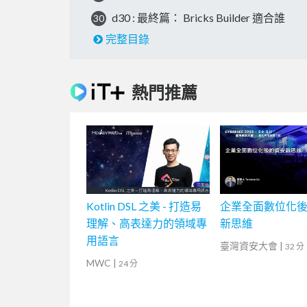
d30 : 最終篇： Bricks Builder 適合誰
30
完整目錄
熱門推薦
Kotlin DSL 之美 - 打造易
企業全面數位化
理解、高表達力的領域專
新思維
用語言
臺灣資安大會
|
32 分
MWC
|
24 分