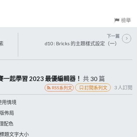
檢舉
下一篇
元素
d10 : Bricks 的主題樣式設定（一）
鐵人賽一起學習 2023 最優編輯器！
共
30
篇
3
人訂閱
訂閱系列文
RSS系列文
 的使用情境
來排版佈局
來管理配色
來管理標題文字大小