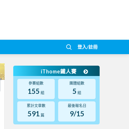
登入/註冊
iThome鐵人賽
參賽組數
團體組數
155
5
組
組
累計文章數
最後報名日
591
9/15
篇