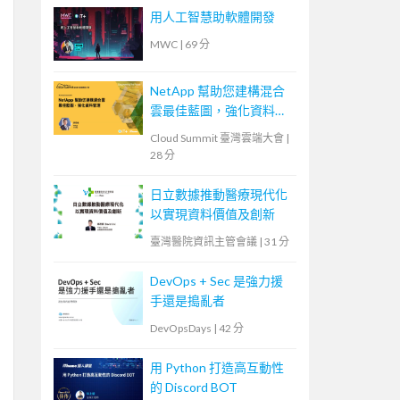
用人工智慧助軟體開發
MWC
|
69 分
NetApp 幫助您建構混合
雲最佳藍圖，強化資料管
理
Cloud Summit 臺灣雲端大會
|
28 分
日立數據推動醫療現代化
以實現資料價值及創新
臺灣醫院資訊主管會議
|
31 分
DevOps + Sec 是強力援
手還是搗亂者
DevOpsDays
|
42 分
用 Python 打造高互動性
的 Discord BOT