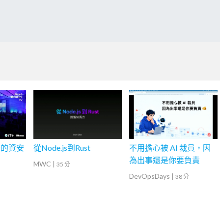
後的資安
從Node.js到Rust
不用擔心被 AI 裁員，因
為出事還是你要負責
MWC
|
35 分
DevOpsDays
|
38 分