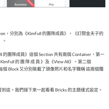
ction，分別為《KimFull 的團隊成員》，《訂閱金夫子的
》。
KimFull 的團隊成員》這個 Section 共有兩個 Container，第一
 KimFull 的 團 隊 成 員 》及《View All》。第二個
ock，每個 Block 又分別裝載了頭像照片和名字職稱 這兩個獨
學習到這。我們接下來一起看看 Bricks 的主題樣式設定。