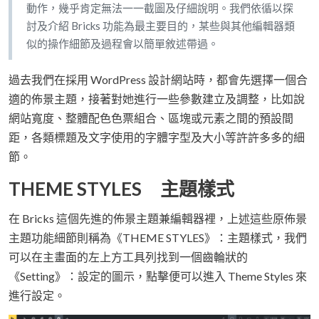
動作，幾乎肯定無法一一截圖及仔細說明。我們依循以探
討及介紹 Bricks 功能為最主要目的，某些與其他編輯器類
似的操作細節及過程會以簡單敘述帶過。
過去我們在採用 WordPress 設計網站時，都會先選擇一個合
適的佈景主題，接著對她進行一些參數建立及調整，比如說
網站寬度、整體配色色票組合、區塊或元素之間的預設間
距，各類標題及文字使用的字體字型及大小等許許多多的細
節。
THEME STYLES 主題樣式
在 Bricks 這個先進的佈景主題兼編輯器裡，上述這些原佈景
主題功能細節則稱為《THEME STYLES》：主題樣式，我們
可以在主畫面的左上方工具列找到一個齒輪狀的
《Setting》：設定的圖示，點擊便可以進入 Theme Styles 來
進行設定。