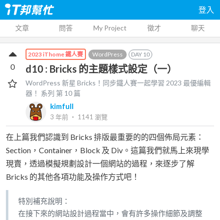
登入
文章
問答
My Project
徵才
聊天
WordPress
DAY
10
2023 iThome 鐵人賽
0
d10 : Bricks 的主題樣式設定（一）
WordPress 新星 Bricks！同步鐵人賽一起學習 2023 最優編輯
器！
系列 第
10
篇
kimfull
3 年前
‧
1141
瀏覽
在上篇我們認識到 Bricks 排版最重要的的四個佈局元素：
Section，Container，Block 及 Div。這篇我們就馬上來現學
現賣，透過模擬規劃設計一個網站的過程，來逐步了解
Bricks 的其他各項功能及操作方式吧！
特別補充說明：
在接下來的網站設計過程當中，會有許多操作細節及調整