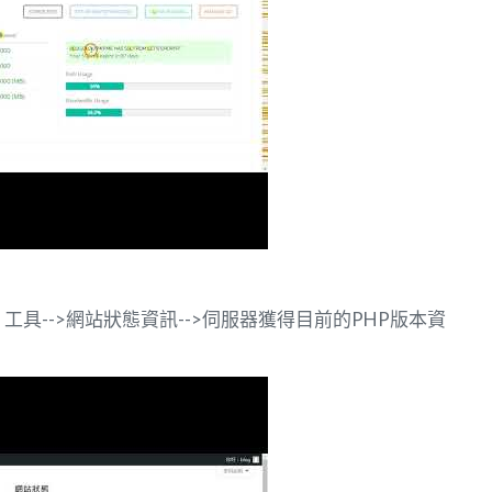
單，工具-->網站狀態資訊-->伺服器獲得目前的PHP版本資