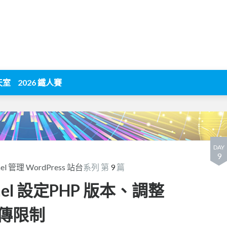
天室
2026 鐵人賽
DAY
9
l 管理 WordPress 站台
系列 第
9
篇
Panel 設定PHP 版本、調整
上傳限制