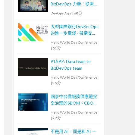
BizDevOps 力量：從需求
轉換到團隊內外溝通
DevOpsDays
|
68 分
大型國際銀行DevSecOps
的進一步實踐 - 架構安全
左移
Hello World Dev Conference
|
61 分
91APP: Data team to
BizDevOps team
Hello World Dev Conference
|
36 分
國泰中台微服務供應鏈安
全治理的SBOM、CBOM
與AIBOM新思維
Hello World Dev Conference
|
29 分
不是用 AI，而是和 AI 一