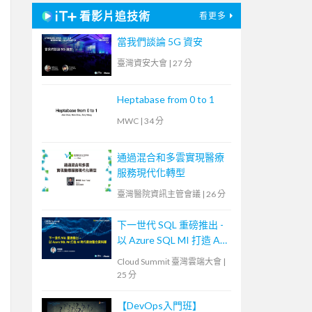
看影片追技術
看更多
當我們談論 5G 資安
臺灣資安大會
|
27 分
Heptabase from 0 to 1
MWC
|
34 分
通過混合和多雲實現醫療
服務現代化轉型
臺灣醫院資訊主管會議
|
26 分
下一世代 SQL 重磅推出 -
以 Azure SQL MI 打造 AI
時代雲地整合資料庫
Cloud Summit 臺灣雲端大會
|
25 分
【DevOps入門班】