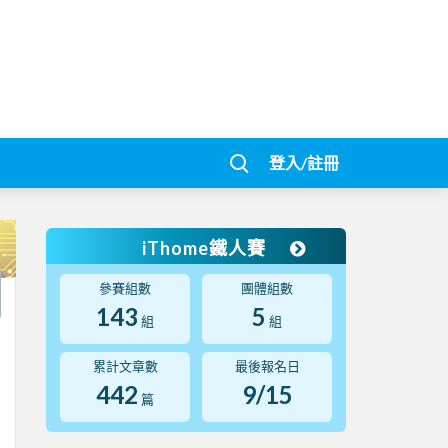
登入/註冊
iThome鐵人賽
參賽組數
團體組數
143
5
組
組
累計文章數
最後報名日
442
9/15
篇