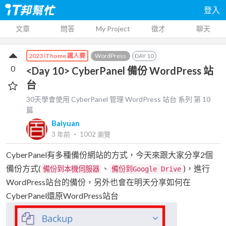
登入
文章
問答
My Project
徵才
聊天
WordPress
DAY
10
2023 iThome 鐵人賽
0
<Day 10> CyberPanel 備份 WordPress 站
台
30天學會使用 CyberPanel 管理 WordPress 站台
系列 第
10
篇
Baiyuan
3 年前
‧
1002
瀏覽
CyberPanel有多種備份網站的方式，今天來跟大家分享2個
備份方式(
、
)，進行
備份到本機伺服器
備份到Google Drive
WordPress站台的備份，另外也會在明天分享如何在
CyberPanel還原WordPress站台