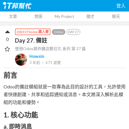
登入
文章
問答
My Project
徵才
聊天
Odoo
DAY
27
2023 iThome 鐵人賽
0
Day 27. 備註
使用Odoo將炸雞店數位化
系列 第
27
篇
Howsin
3 年前
‧
671
瀏覽
前言
Odoo的備註模組就是一款專為此目的設計的工具，允許使用
者快速創建、共享和追踪通知或消息。本文將深入解析此模
組的功能和優勢。
1.
核心功能
a.
即時消息