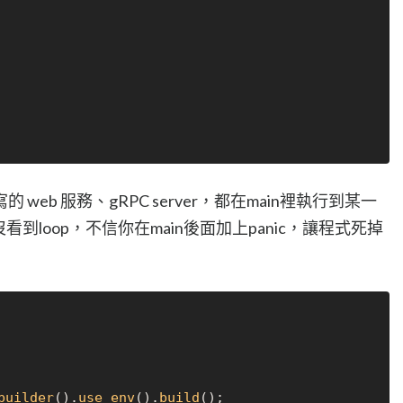
eb 服務、gRPC server，都在main裡執行到某一
看到loop，不信你在main後面加上panic，讓程式死掉
builder
().
use_env
().
build
();
