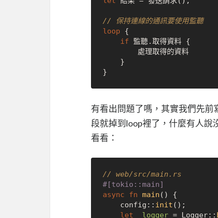
let
 結果 = 發送請求();

// 保持連線的通訊要使用監聽 
loop
 {

if
 監聽.取得資料 {

        處理取得的資料

    }

有看出問題了嗎，其實我們先前寫的 w
段就掉到loop裡了，什麼有人說沒
看看：
// web/src/main.rs
#[tokio::main]
async
fn
main
() {

    config::
init
();

let
_logger
 = Logger::