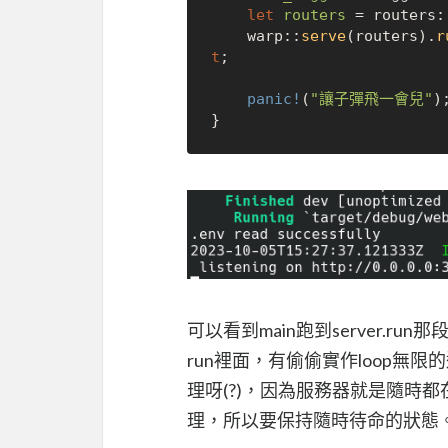
let
routers
 = routers:
    warp::
serve
(routers).
r
t
;

panic!
(
"讓子彈飛一會兒"
);
可以看到main跑到server.
run裡面，有偷偷實作loop無
理呀(?)，因為服務器就是隨時
理，所以要保持隨時待命的狀態