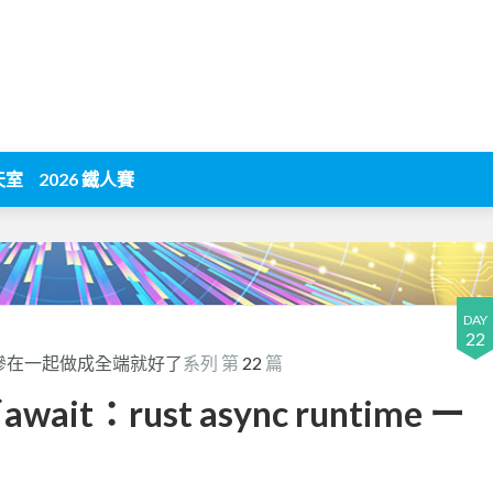
天室
2026 鐵人賽
DAY
22
? 摻在一起做成全端就好了
系列 第
22
篇
wait：rust async runtime ー