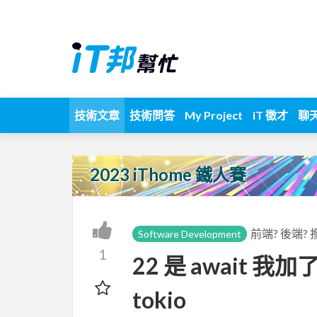
技術文章
技術問答
My Project
iT 徵才
聊
2023 iThome 鐵人賽
前端? 後端
Software Development
1
22 是 await 我加了a
tokio