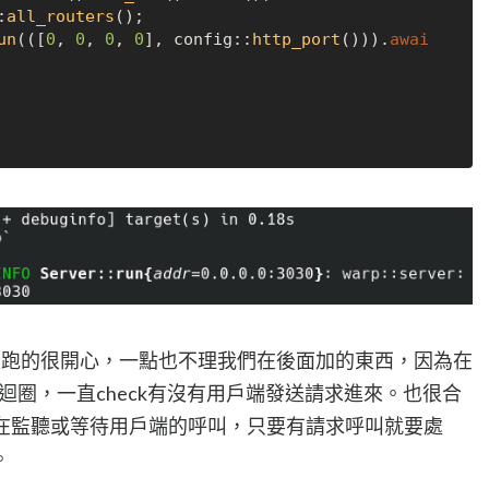
:
all_routers
();

un
(([
0
, 
0
, 
0
, 
0
], config::
http_port
())).
awai


run那段跑的很開心，一點也不理我們在後面加的東西，因為在
限的迴圈，一直check有沒有用戶端發送請求進來。也很合
都在監聽或等待用戶端的呼叫，只要有請求呼叫就要處
。