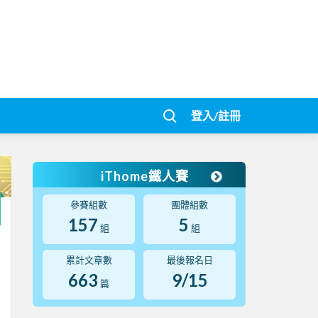
登入/註冊
iThome鐵人賽
參賽組數
團體組數
157
5
組
組
累計文章數
最後報名日
663
9/15
篇