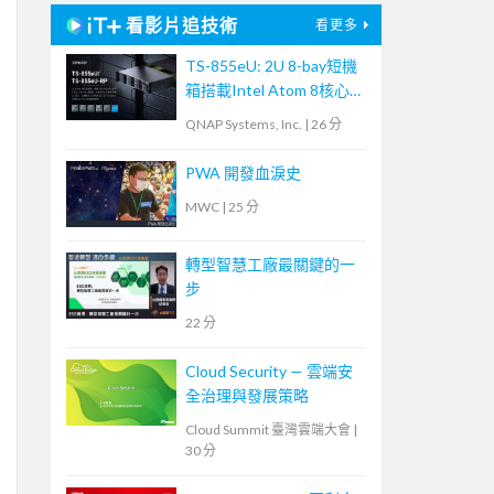
看影片追技術
看更多
TS-855eU: 2U 8-bay短機
箱搭載Intel Atom 8核心
2.8 GHz處理器，8GB
QNAP Systems, Inc.
|
26 分
RAM、雙2.5GbE、雙M.2
NVMe SSD、PCIe Gen 3
PWA 開發血淚史
可擴充25GbE高速網路
MWC
|
25 分
轉型智慧工廠最關鍵的一
步
22 分
Cloud Security — 雲端安
全治理與發展策略
Cloud Summit 臺灣雲端大會
|
30 分