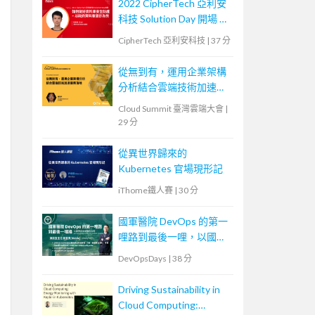
2022 CipherTech 亞利安
科技 Solution Day 開場 &
議程 - 如何做好資料庫安
CipherTech 亞利安科技
|
37 分
全防護，以政府資料庫健
診為例
從無到有，運用企業架構
分析結合雲端技術加速業
務落地
Cloud Summit 臺灣雲端大會
|
29 分
從異世界歸來的
Kubernetes 官場現形記
iThome鐵人賽
|
30 分
國軍醫院 DevOps 的第一
哩路到最後一哩，以國軍
高雄總醫院為例
DevOpsDays
|
38 分
Driving Sustainability in
Cloud Computing: