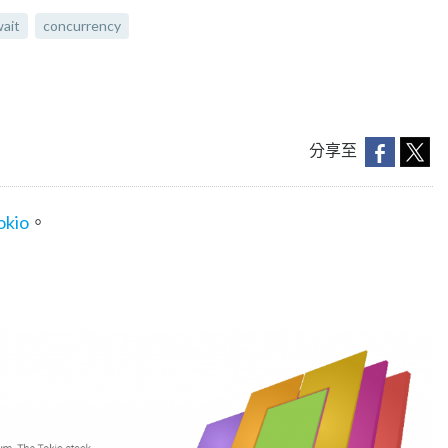
ait
concurrency
分享至
okio
。