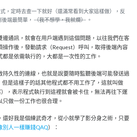
g的方式，定時去查一下就好（還滿常看到大家這樣做），反
t到後端最簡單，
（我不想學，我就爛）
。
雙邊通訊，就會在用戶端遇到這個問題，以往我們在客
操作後，發動請求（Request）呼叫，取得後端內容
式都是依需執行的，大都是一次性的工作。
啟持久性的連線，也就是說要隨時監聽後端可能發送過
中，但是這樣子的話其他程式都不用工作了，這就叫做
成阻塞），表示程式執行到這裡就會被卡住，無法再往下運
以只做一份工作也很合理。
，還好我是個練武奇才，從小就學了影分身之術，只要
像別人一樣賺錢QAQ
）：