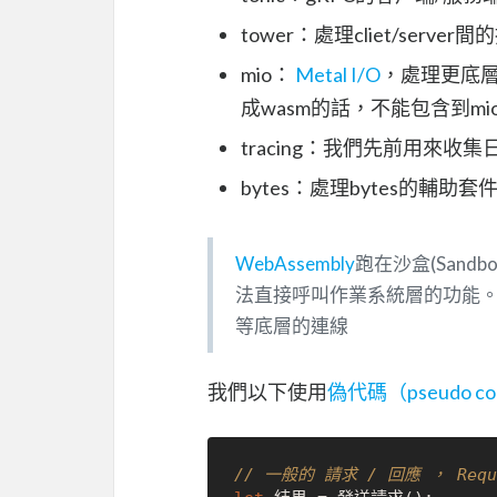
tower：處理cliet/ser
mio：
Metal I/O
，處理更底層
成wasm的話，不能包含到mi
tracing：我們先前用來收
bytes：處理bytes的
WebAssembly
跑在沙盒(San
法直接呼叫作業系統層的功能。也
等底層的連線
我們以下使用
偽代碼（pseudo c
// 一般的 請求 / 回應 ， Reques