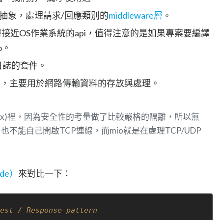
ver間的抽象，處理請求/回應類別的
middleware層
。
接近OS作業系統的api，值得注意的是如果專案要編譯
o。
集日誌的套件。
輔助套件，主要用於網路傳輸資料的存放與處理。
dbox)裡，因為安全性的考量做了比較嚴格的隔離，所以無
不能自己開啟TCP連線，而mio就是在處理TCP/UDP
ode）
來對比一下：
t / Response pattern