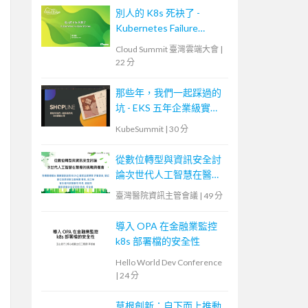
別人的 K8s 死袂了 -
Kubernetes Failure
Stories
Cloud Summit 臺灣雲端大會
|
22 分
那些年，我們一起踩過的
坑 - EKS 五年企業級實戰
分享
KubeSummit
|
30 分
從數位轉型與資訊安全討
論次世代人工智慧在醫療
的挑戰與機會
臺灣醫院資訊主管會議
|
49 分
導入 OPA 在金融業監控
k8s 部署檔的安全性
Hello World Dev Conference
|
24 分
草根創新：自下而上推動