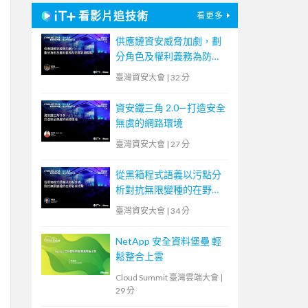
看影片追技術
看更多
供應鏈資安威脅加劇，劃
分角色及權利義務為防禦
致勝關鍵
臺灣資安大會
|
32 分
資安鐵三角 2.0—打造安全
無虞的網路環境
臺灣資安大會
|
27 分
從黑箱程式語義以污點分
析對抗無限變種的在野勒
索攻擊
臺灣資安大會
|
34 分
NetApp 安全資料堡壘 輕
鬆整合上雲
Cloud Summit 臺灣雲端大會
|
29 分