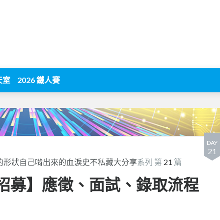
天室
2026 鐵人賽
DAY
21
你企業的形狀自己啃出來的血淚史不私藏大分享
系列 第
21
篇
ruit 招募】應徵、面試、錄取流程