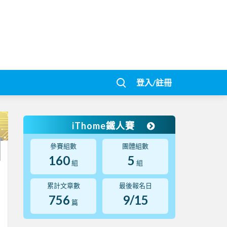
登入/註冊
iThome鐵人賽
參賽組數
團體組數
160
5
組
組
累計文章數
最後報名日
756
9/15
篇