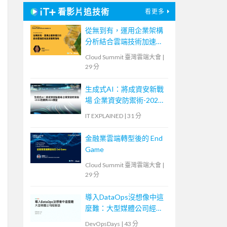
看影片追技術
看更多
從無到有，運用企業架構
分析結合雲端技術加速業
務落地
Cloud Summit 臺灣雲端大會
|
29 分
生成式AI：將成資安新戰
場 企業資安防禦術-2023
回顧與2024展望
IT EXPLAINED
|
31 分
金融業雲端轉型後的 End
Game
Cloud Summit 臺灣雲端大會
|
29 分
導入DataOps沒想像中這
麼難：大型媒體公司經驗
談
DevOpsDays
|
43 分