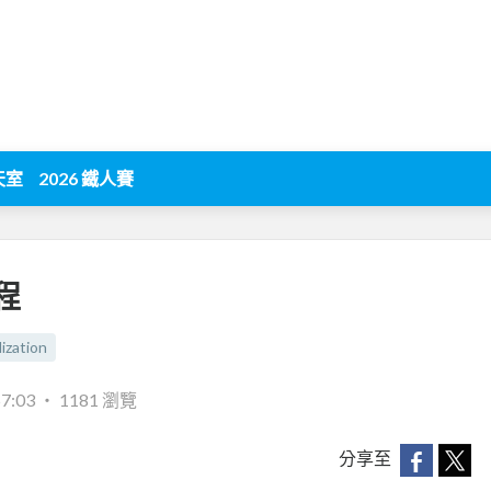
天室
2026 鐵人賽
程
lization
57:03
‧
1181 瀏覽
分享至