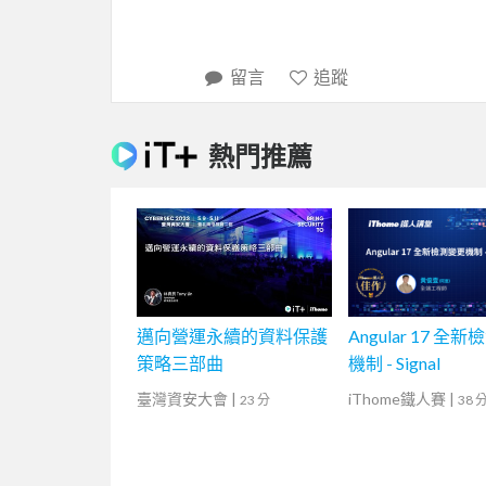
留言
追蹤
熱門推薦
邁向營運永續的資料保護
Angular 17 全
策略三部曲
機制 - Signal
臺灣資安大會
|
iThome鐵人賽
|
23 分
38 