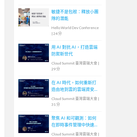
敏捷不是包袱：釋放小團
隊的潛能
Hello World Dev Conference
|
24 分
用 AI 對抗 AI，打造雲端
防禦新世代
Cloud Summit 臺灣雲端大會
|
29 分
在 AI 時代，如何重新打
造由地到雲的雲端資安管
理策略
Cloud Summit 臺灣雲端大會
|
31 分
聚焦 AI 和可觀測：如何
在即時事件管理中快速回
應
Cloud Summit 臺灣雲端大會
|