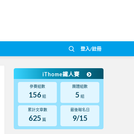
登入/註冊
iThome鐵人賽
參賽組數
團體組數
156
5
組
組
累計文章數
最後報名日
625
9/15
篇