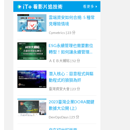
看影片追技術
看更多
雲端資安如何合規: 5 種常
見曝險情境
Cymetrics
|
23 分
ESG永續管理也需要數位
轉型！如何讓永續管理既
高效又符合國際標章？
ＡＥＢ大補帖
|
52 分
【宏碁資訊網路學堂】
潛入核心：惡意程式與驅
動程式的狼狽為奸
臺灣資安大會
|
23 分
2023臺灣企業DORA關鍵
數據大公開 (上）
DevOpsDays
|
25 分
自在切出好版面