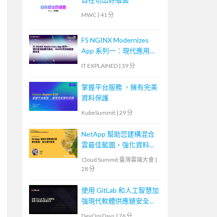
MWC
|
41 分
F5 NGINX Modernizes
App 系列一：現代應用架
構的基石：NGINX的技術
IT EXPLAINED
|
39 分
藍圖與未來
掌握平台服務 ，擁有完美
資料保護
KubeSummit
|
29 分
NetApp 幫助您建構混合
雲最佳藍圖，強化資料管
理
Cloud Summit 臺灣雲端大會
|
28 分
使用 GitLab 和人工智慧加
強現代軟體供應鏈安全
Securing the Modern
DevOpsDays
|
76 分