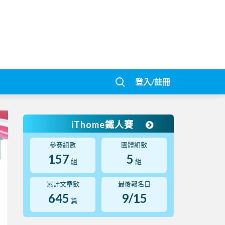
登入/註冊
iThome鐵人賽
參賽組數
團體組數
157
5
組
組
累計文章數
最後報名日
645
9/15
篇