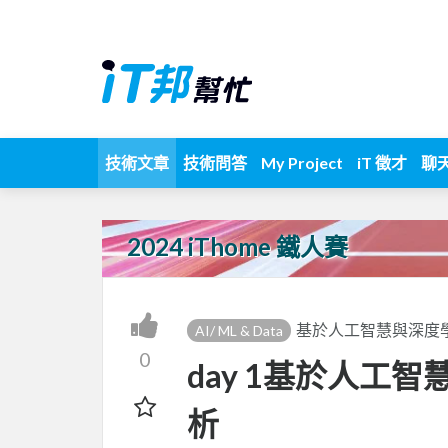
技術文章
技術問答
My Project
iT 徵才
聊
2024 iThome 鐵人賽
基於人工智慧與深度
AI/ ML & Data
0
day 1基於人工
析