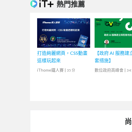
熱門推薦
打造絢麗網頁，CSS動畫
【政府 AI 服務
這樣玩起來
套措施】
iThome鐵人賽
|
數位政府高峰會
|
35 分
34
尚