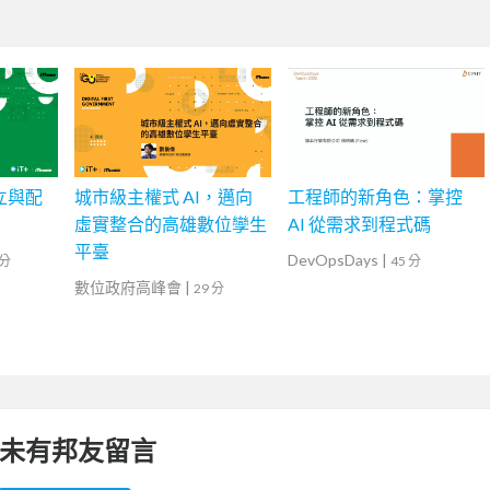
建立與配
城市級主權式 AI，邁向
工程師的新角色：掌控
虛實整合的高雄數位孿生
AI 從需求到程式碼
平臺
DevOpsDays
|
 分
45 分
數位政府高峰會
|
29 分
未有邦友留言