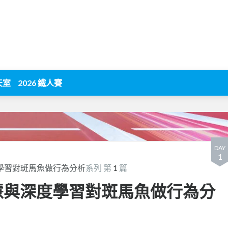
天室
2026 鐵人賽
DAY
1
學習對斑馬魚做行為分析
系列 第
1
篇
智慧與深度學習對斑馬魚做行為分