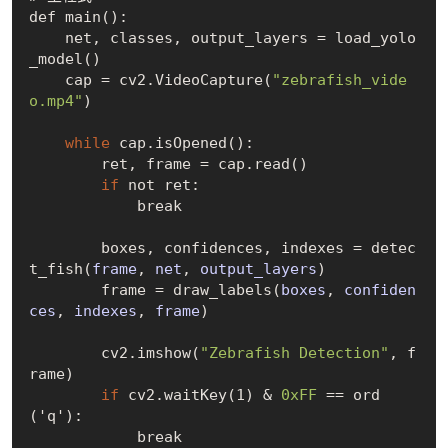
def main
()
:

    net, classes, output_layers = load
_yolo
_model()
    cap = cv2.
VideoCapture(
"zebrafish_vide
o.mp4"
)
while
 cap.is
Opened()
:

        ret, frame = cap.read
()
if
 not ret:

            break

        boxes, confidences, indexes = detec
t
_fish(
frame
, 
net
, 
output_layers
)
        frame = draw
_labels(
boxes
, 
confiden
ces
, 
indexes
, 
frame
)
        cv2.imshow(
"Zebrafish Detection"
, f
rame)

if
 cv2.wait
Key(1)
 & 
0xFF
 == 
ord
(
'q'
):

            break
