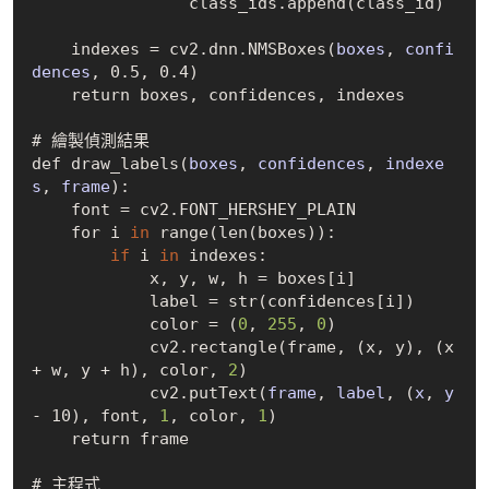
                class_ids.append(class_id)

    indexes = cv2.dnn.
NMSBoxes(
boxes
, 
confi
dences
, 0.5, 0.4)
    return boxes, confidences, indexes

# 繪製偵測結果

def draw
_labels(
boxes
, 
confidences
, 
indexe
s
, 
frame
)
:

    font = cv2.FONT_HERSHEY_PLAIN

    for i 
in
 range(len(boxes)):

if
 i 
in
 indexes:

            x, y, w, h = boxes
[
i
]
            label = str(confidences
[
i
]
)

            color = (
0
, 
255
, 
0
)

            cv2.rectangle(frame, (x, y), (x 
+ w, y + h), color, 
2
)

            cv2.put
Text(
frame
, 
label
, (
x
, 
y
- 10)
, font, 
1
, color, 
1
)

    return frame

# 主程式
