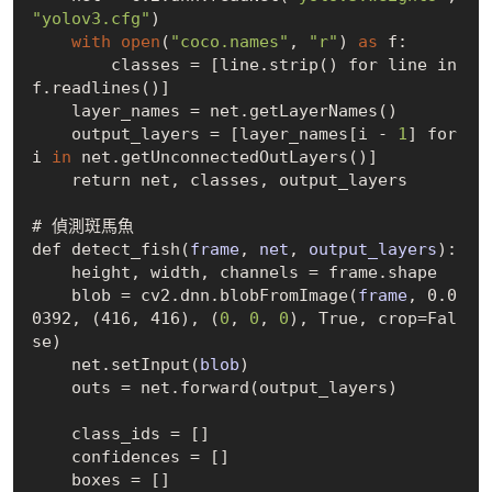
"yolov3.cfg"
)
with
open
(
"coco.names"
, 
"r"
) 
as
 f:

        classes = 
[
line
.
strip
() 
for
line
in
f
.
readlines
()]
    layer_names = net.get
LayerNames()
    output_layers = 
[
layer_names
[
i
 - 
1
]
 for 
i 
in
 net.get
UnconnectedOutLayers()
]

    return net, classes, output_layers

# 偵測斑馬魚

def detect
_fish(
frame
, 
net
, 
output_layers
)
:

    height, width, channels = frame.shape

    blob = cv2.dnn.blob
FromImage(
frame
, 0.0
0392, (416, 416)
, (
0
, 
0
, 
0
), True, crop=Fal
se)

    net.set
Input(
blob
)
    outs = net.forward(output_layers)

    class_ids = 
[]
    confidences = 
[]
    boxes = 
[]