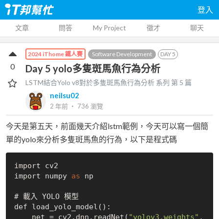
登入
文章
問答
My Project
徵才
聊天
Software Development
DAY
5
2024 iThome 鐵人賽
0
Day 5 yolo多隻斑馬魚行為分析
LSTM結合Yolo v8對於多隻斑馬魚行為分析
系列 第
5
篇
neilsu02
2 年前
‧
736
瀏覽
今天是第五天，前面幾天介紹lstm範例，今天可以寫一個簡
單的yolo來分析多隻斑馬魚的行為，以下是程式碼
import cv2

import numpy 
as
 np

# 載入 YOLO 模型

def load
_yolo_model()
:

    net = cv2.dnn.read
Net(
"yolov3.weights"
, 