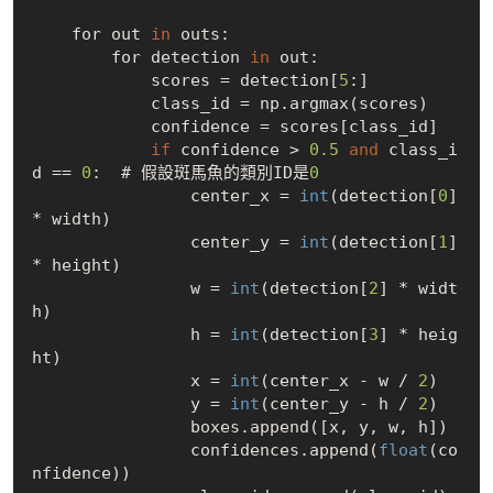
    for out 
in
 outs:

        for detection 
in
 out:

            scores = detection
[
5
:]
            class_id = np.argmax(scores)

            confidence = scores
[
class_id
]
if
 confidence > 
0.5
and
 class_i
d
 == 
0
:  # 假設斑馬魚的類別ID是
0
                center_x = 
int
(detection
[
0
]
* 
width)

                center_y = 
int
(detection
[
1
]
* 
height)

                w = 
int
(detection
[
2
]
 * 
widt
h)

                h = 
int
(detection
[
3
]
 * 
heig
ht)

                x = 
int
(center_x - w
 / 
2
)

                y = 
int
(center_y - h
 / 
2
)

                boxes.append(
[
x
, 
y
, 
w
, 
h
]
)

                confidences.append(
float
(co
nfidence))
