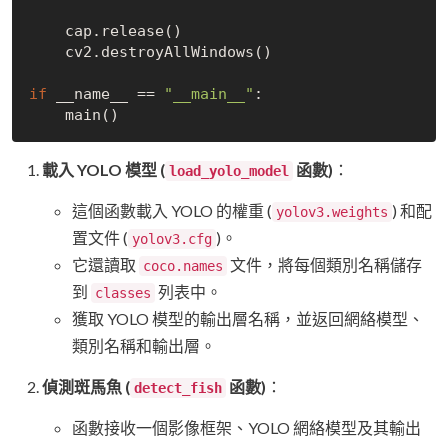
    cap.release
()
    cv2.destroy
AllWindows()
if
 __name__
 == 
"__main__"
:

    main
()
載入 YOLO 模型 (
函數)
：
load_yolo_model
這個函數載入 YOLO 的權重 (
) 和配
yolov3.weights
置文件 (
)。
yolov3.cfg
它還讀取
文件，將每個類別名稱儲存
coco.names
到
列表中。
classes
獲取 YOLO 模型的輸出層名稱，並返回網絡模型、
類別名稱和輸出層。
偵測斑馬魚 (
函數)
：
detect_fish
函數接收一個影像框架、YOLO 網絡模型及其輸出