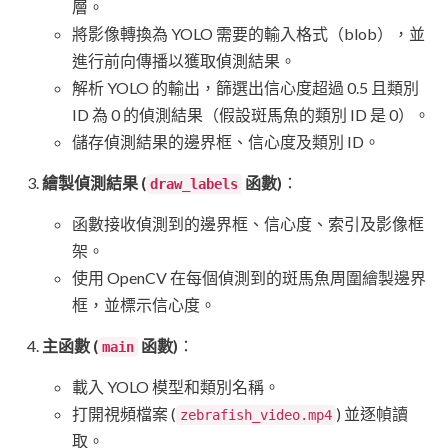
層。
將影像轉換為 YOLO 需要的輸入格式（blob），並
進行前向傳播以獲取偵測結果。
解析 YOLO 的輸出，篩選出信心度超過 0.5 且類別
ID 為 0 的偵測結果（假設斑馬魚的類別 ID 是 0）。
儲存偵測結果的邊界框、信心度及類別 ID。
繪製偵測結果 (
函數)
：
draw_labels
函數接收偵測到的邊界框、信心度、索引及影像框
架。
使用 OpenCV 在每個偵測到的斑馬魚周圍繪製邊界
框，並標示信心度。
主函數 (
函數)
：
main
載入 YOLO 模型和類別名稱。
打開視頻檔案 (
) 並逐幀讀
zebrafish_video.mp4
取。