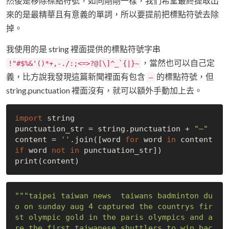
然後是移除標點符號，如同剛剛一樣，我們希望最終提取出
來的是最精華且有意義的單詞，所以要提前把標點符號去除
掉。
我使用的是 string 裡面提供的標點符號字串
，當然也可以自己定
!"#$%&'()*+,-./:;<=>?@[\]^_`{|}~
義，比方說我發現這篇新聞裡面有包含
的標點符號，但
—
string.punctuation 裡面沒有，就可以額外手動加上去。
import
 string

punctuation_str = string.punctuation + 
"—"
content = 
''
.join([word 
for
 word 
in
 content 
if
 word 
not
in
 punctuation_str])

"""taipei taiwan news  taiwans badminton du
o on sunday aug 4 captured the countrys fir
st olympic gold in the paris olympics and a
re the first taiwanese shuttlers to win bac