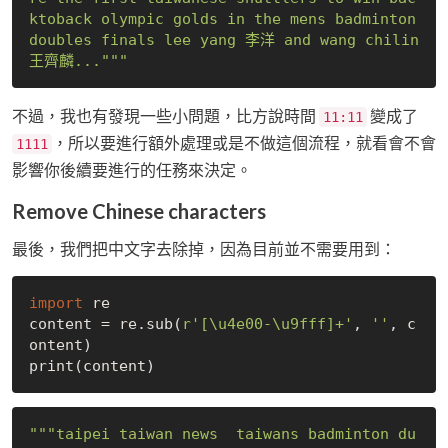
ktoback olympic golds in the mens badminton 
doubles finals lee yang 李洋 and wang chilin 
王齊麟..."""
不過，我也有發現一些小問題，比方說時間
變成了
11:11
，所以要進行額外處理或是不做這個流程，就看會不會
1111
影響你後續要進行的任務來決定。
Remove Chinese characters
最後，我們把中文字去除掉，因為目前並不需要用到：
import
 re

content = re.sub(
r'[\u4e00-\u9fff]+'
, 
''
, c
ontent)

"""taipei taiwan news  taiwans badminton du