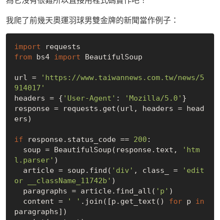
我爬了前幾天奧運羽球男雙金牌的新聞當作例子：
import
from
 bs4 
import
 BeautifulSoup

url = 
'https://www.taiwannews.com.tw/news/5
914017'
headers = {
'User-Agent'
: 
'Mozilla/5.0'
}

response = requests.get(url, headers = head
ers)

if
 response.status_code == 
200
:

  soup = BeautifulSoup(response.text, 
'htm
l.parser'
)

  article = soup.find(
'div'
, class_ = 
'edit
or __className_11742b'
)

  paragraphs = article.find_all(
'p'
)

  content = 
' '
.join([p.get_text() 
for
 p 
in
paragraphs])
