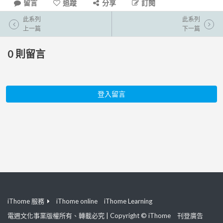
留言
追蹤
分享
訂閱
此系列
此系列
上一篇
下一篇
0
則留言
登入留言
iThome 服務
iThome online
iThome Learning
電週文化事業版權所有、轉載必究 | Copyright © iThome
刊登廣告