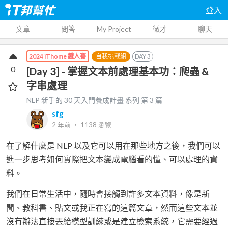
登入
文章
問答
My Project
徵才
聊天
自我挑戰組
DAY
3
2024 iThome 鐵人賽
0
[Day 3] - 掌握文本前處理基本功：爬蟲 &
字串處理
NLP 新手的 30 天入門養成計畫
系列 第
3
篇
sfg
2 年前
‧
1138
瀏覽
在了解什麼是 NLP 以及它可以用在那些地方之後，我們可以
進一步思考如何實際把文本變成電腦看的懂、可以處理的資
料。
我們在日常生活中，隨時會接觸到許多文本資料，像是新
聞、教科書、貼文或我正在寫的這篇文章，然而這些文本並
沒有辦法直接丟給模型訓練或是建立檢索系統，它需要經過