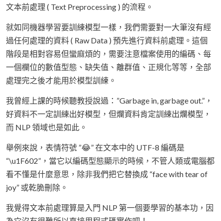
文本前處理 ( Text Preprocessing ) 的流程。
就如同機器學習要訓練模型一樣，我們需要對一大筆沒有經
過任何處理的資料 ( Raw Data ) 預先進行資料前處理。這個
階段是相對容易但蠻麻煩的，需要注意檔案使用的編碼、每
一個欄位的數值型態、缺失值、離群值、正規化等等，全部
處理完之後才能用於模型訓練。
我曾經上課的時候聽教授說過：”Garbage in, garbage out.”，
好資料不一定訓練出好模型，但爛資料肯定訓練出爛模型，
而 NLP 領域也是如此。
舉例來說，表情符號 ”😂” 在文本中的 UTF-8 編碼是
“\u1F602”，當它以編碼型態顯示的時候，不管人類或電腦都
看不懂是什麼意思，除非我們把它替換成 “face with tear of
joy” 或乾脆刪除。
我覺得文本前處理算是入門 NLP 第一個要學習的基本功，因
為它沒有很難所以直接用程式碼實作吧！